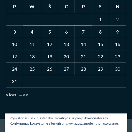
P
W
Ś
C
P
S
N
1
2
3
4
5
6
7
8
9
10
11
12
13
14
15
16
17
18
19
20
21
22
23
24
25
26
27
28
29
30
31
« kwi
cze »
Prywatność i pliki ciasteczka: Ta witryna używa plików ciasteczek.
Kontynuując korzystanie z tej witryny, wyrażasz zgodę na ich używanie.
Strona główna
O mnie
Blog
Kontakt