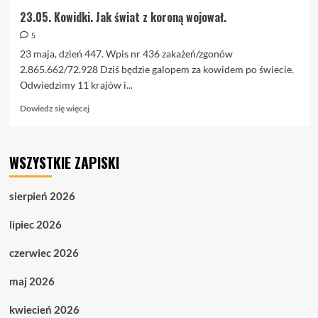
23.05. Kowidki. Jak świat z koroną wojował.
5
23 maja, dzień 447. Wpis nr 436 zakażeń/zgonów
2.865.662/72.928 Dziś będzie galopem za kowidem po świecie.
Odwiedzimy 11 krajów i...
Dowiedz
Dowiedz się więcej
się
więcej
o
WSZYSTKIE ZAPISKI
23.05.
Kowidki.
Jak
sierpień 2026
świat
z
lipiec 2026
koroną
wojował.
czerwiec 2026
maj 2026
kwiecień 2026