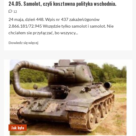
24.05. Samolot, czyli kosztowna polityka wschodnia.
12
24 maja, dzień 448. Wpis nr 437 zakażeń/zgonów
2.866.181/72.945 Wszędzie tylko samolot i samolot. Nie
chciałem sie przyłączać, bo wszyscy...
Dowiedz
Dowiedz się więcej
się
więcej
o
24.05.
Samolot,
czyli
kosztowna
polityka
wschodnia.
Jak było