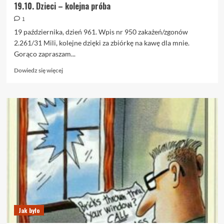
19.10. Dzieci – kolejna próba
1
19 października, dzień 961. Wpis nr 950 zakażeń/zgonów
2.261/31 Mili, kolejne dzięki za zbiórkę na kawę dla mnie.
Gorąco zapraszam...
Dowiedz
Dowiedz się więcej
się
więcej
o
19.10.
Dzieci
–
kolejna
próba
Jak było