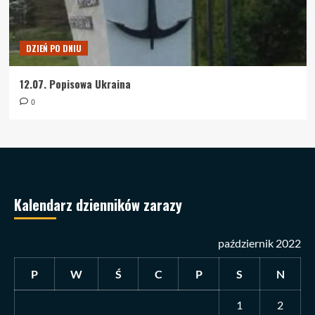
DZIEŃ PO DNIU
12.07. Popisowa Ukraina
0
Kalendarz dzienników zarazy
październik 2022
P
W
Ś
C
P
S
N
1
2