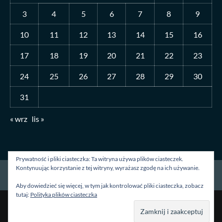
3
4
5
6
7
8
9
10
11
12
13
14
15
16
17
18
19
20
21
22
23
24
25
26
27
28
29
30
31
« wrz
lis »
Prywatność i pliki ciasteczka: Ta witryna używa plików ciasteczek.
Kontynuując korzystanie z tej witryny, wyrażasz zgodę na ich używanie.
Strona główna
O mnie
Blog
Kontakt
Aby dowiedzieć się więcej, w tym jak kontrolować pliki ciasteczka, zobacz
tutaj:
Polityka plików ciasteczka
Prawa autorskie &kopia; Wszelkie prawa zastrzeżone.
|
CoverNews
autorstwa AF themes