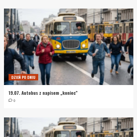
DZIEŃ PO DNIU
19.07. Autobus z napisem „koniec”
0