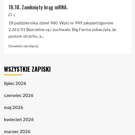
18.10. Zamknięty krąg mRNA.
3
18 października, dzień 960. Wpis nr 949 zakażeń/zgonów
2.261/31 Bezczelne są i zuchwałe. Big Farma zobaczyła, że
poziom strachu, a...
Dowiedz
Dowiedz się więcej
się
więcej
o
WSZYSTKIE ZAPISKI
18.10.
Zamknięty
krąg
lipiec 2026
mRNA.
czerwiec 2026
maj 2026
kwiecień 2026
marzec 2026