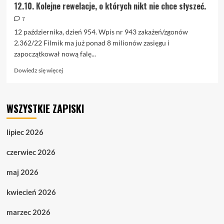
12.10. Kolejne rewelacje, o których nikt nie chce słyszeć.
7
12 października, dzień 954. Wpis nr 943 zakażeń/zgonów
2.362/22 Filmik ma już ponad 8 milionów zasięgu i
zapoczątkował nową falę...
Dowiedz
Dowiedz się więcej
się
więcej
o
WSZYSTKIE ZAPISKI
12.10.
Kolejne
rewelacje,
lipiec 2026
o
których
czerwiec 2026
nikt
nie
maj 2026
chce
słyszeć.
kwiecień 2026
marzec 2026