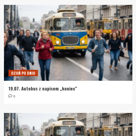
DZIEŃ PO DNIU
19.07. Autobus z napisem „koniec”
0