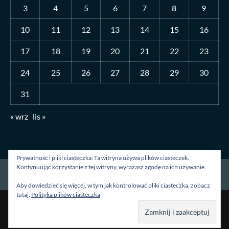
3
4
5
6
7
8
9
10
11
12
13
14
15
16
17
18
19
20
21
22
23
24
25
26
27
28
29
30
31
« wrz
lis »
Prywatność i pliki ciasteczka: Ta witryna używa plików ciasteczek.
Kontynuując korzystanie z tej witryny, wyrażasz zgodę na ich używanie.
Strona główna
O mnie
Blog
Kontakt
Aby dowiedzieć się więcej, w tym jak kontrolować pliki ciasteczka, zobacz
tutaj:
Polityka plików ciasteczka
Prawa autorskie &kopia; Wszelkie prawa zastrzeżone.
|
CoverNews
autorstwa AF themes