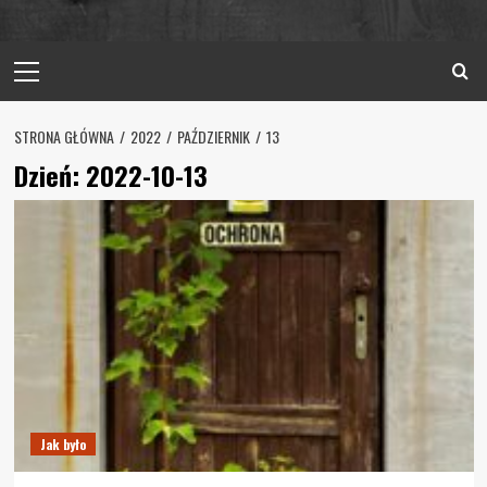
Primary
Menu
STRONA GŁÓWNA
2022
PAŹDZIERNIK
13
Dzień:
2022-10-13
Jak było