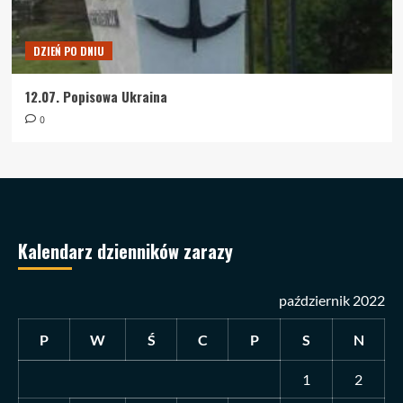
DZIEŃ PO DNIU
12.07. Popisowa Ukraina
0
Kalendarz dzienników zarazy
październik 2022
P
W
Ś
C
P
S
N
1
2