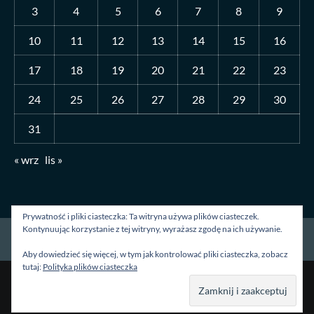
3
4
5
6
7
8
9
10
11
12
13
14
15
16
17
18
19
20
21
22
23
24
25
26
27
28
29
30
31
« wrz
lis »
Prywatność i pliki ciasteczka: Ta witryna używa plików ciasteczek.
Kontynuując korzystanie z tej witryny, wyrażasz zgodę na ich używanie.
Strona główna
O mnie
Blog
Kontakt
Aby dowiedzieć się więcej, w tym jak kontrolować pliki ciasteczka, zobacz
tutaj:
Polityka plików ciasteczka
Prawa autorskie &kopia; Wszelkie prawa zastrzeżone.
|
CoverNews
autorstwa AF themes