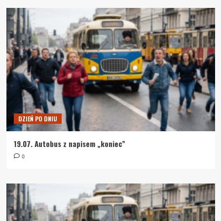
DZIEŃ PO DNIU
19.07. Autobus z napisem „koniec”
0