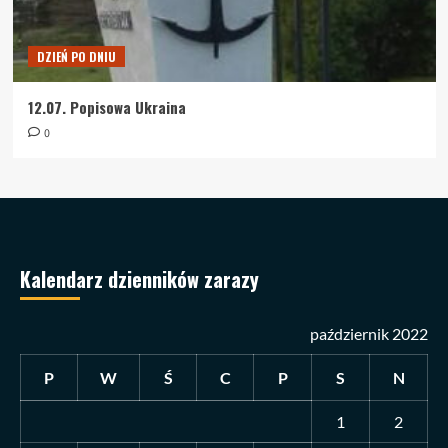
DZIEŃ PO DNIU
12.07. Popisowa Ukraina
0
Kalendarz dzienników zarazy
październik 2022
P
W
Ś
C
P
S
N
1
2