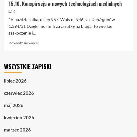
15.10. Konspiracja w nowych technologiach medialnych
9
15 października, dzień 957. Wpis nr 946 zakażeń/zgonów
1.594/31 Dzięki moi mili za zrzutkę na bloga. To wielkie
zaskoczenie i...
Dowiedz
Dowiedz się więcej
się
więcej
o
WSZYSTKIE ZAPISKI
15.10.
Konspiracja
w
lipiec 2026
nowych
technologiach
czerwiec 2026
medialnych
maj 2026
kwiecień 2026
marzec 2026