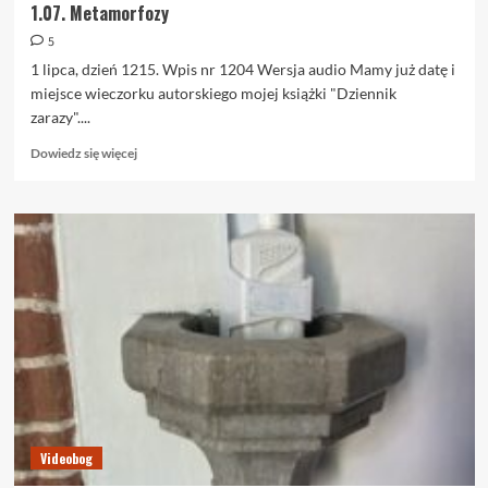
1.07. Metamorfozy
5
1 lipca, dzień 1215. Wpis nr 1204 Wersja audio Mamy już datę i
miejsce wieczorku autorskiego mojej książki "Dziennik
zarazy"....
Dowiedz
Dowiedz się więcej
się
więcej
o
1.07.
Metamorfozy
Videobog