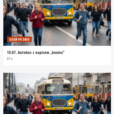
DZIEŃ PO DNIU
19.07. Autobus z napisem „koniec”
0