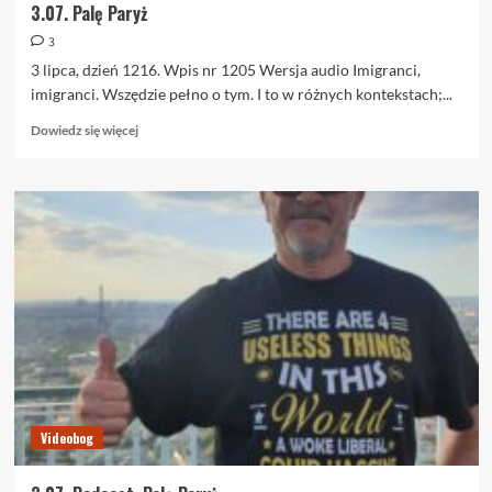
3.07. Palę Paryż
3
3 lipca, dzień 1216. Wpis nr 1205 Wersja audio Imigranci,
imigranci. Wszędzie pełno o tym. I to w różnych kontekstach;...
Dowiedz
Dowiedz się więcej
się
więcej
o
3.07.
Palę
Paryż
Videobog