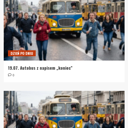
DZIEŃ PO DNIU
19.07. Autobus z napisem „koniec”
0