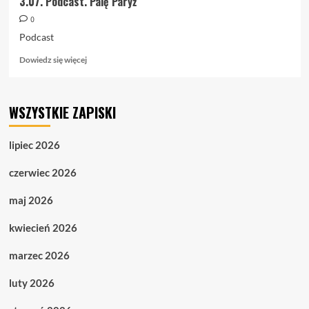
3.07. Podcast. Palę Paryż
0
Podcast
Dowiedz
Dowiedz się więcej
się
więcej
o
WSZYSTKIE ZAPISKI
3.07.
Podcast.
Palę
lipiec 2026
Paryż
czerwiec 2026
maj 2026
kwiecień 2026
marzec 2026
luty 2026