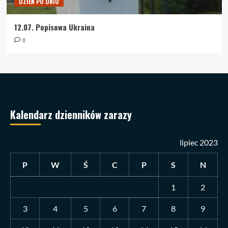
DZIEŃ PO DNIU
12.07. Popisowa Ukraina
0
Kalendarz dzienników zarazy
lipiec 2023
P
W
Ś
C
P
S
N
1
2
3
4
5
6
7
8
9