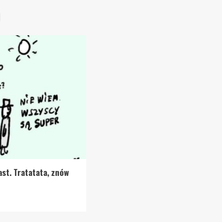
9
ast. Tratatata, znów