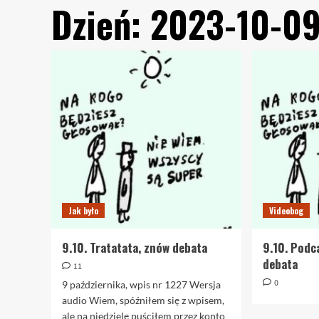
Dzień:
2023-10-0
Jak było
Videobog
9.10. Tratatata, znów debata
9.10. Podc
debata
11
0
9 października, wpis nr 1227 Wersja
audio Wiem, spóźniłem się z wpisem,
ale na niedzielę puściłem przez konto