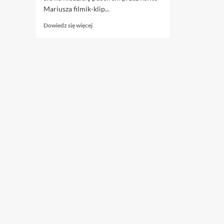
Mariusza filmik-klip...
Dowiedz
Dowiedz się więcej
się
więcej
o
9.10.
Tratatata,
znów
debata