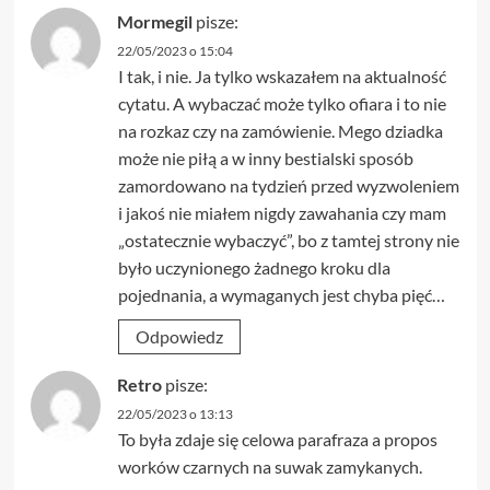
Mormegil
pisze:
22/05/2023 o 15:04
I tak, i nie. Ja tylko wskazałem na aktualność
cytatu. A wybaczać może tylko ofiara i to nie
na rozkaz czy na zamówienie. Mego dziadka
może nie piłą a w inny bestialski sposób
zamordowano na tydzień przed wyzwoleniem
i jakoś nie miałem nigdy zawahania czy mam
„ostatecznie wybaczyć”, bo z tamtej strony nie
było uczynionego żadnego kroku dla
pojednania, a wymaganych jest chyba pięć…
Odpowiedz
Retro
pisze:
22/05/2023 o 13:13
To była zdaje się celowa parafraza a propos
worków czarnych na suwak zamykanych.