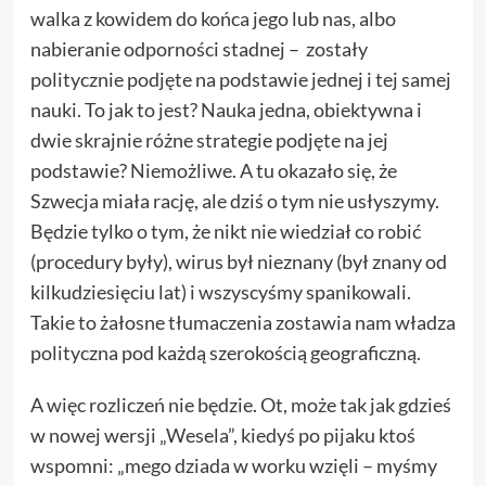
walka z kowidem do końca jego lub nas, albo
nabieranie odporności stadnej – zostały
politycznie podjęte na podstawie jednej i tej samej
nauki. To jak to jest? Nauka jedna, obiektywna i
dwie skrajnie różne strategie podjęte na jej
podstawie? Niemożliwe. A tu okazało się, że
Szwecja miała rację, ale dziś o tym nie usłyszymy.
Będzie tylko o tym, że nikt nie wiedział co robić
(procedury były), wirus był nieznany (był znany od
kilkudziesięciu lat) i wszyscyśmy spanikowali.
Takie to żałosne tłumaczenia zostawia nam władza
polityczna pod każdą szerokością geograficzną.
A więc rozliczeń nie będzie. Ot, może tak jak gdzieś
w nowej wersji „Wesela”, kiedyś po pijaku ktoś
wspomni: „mego dziada w worku wzięli – myśmy