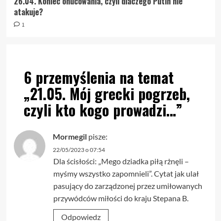
26.04. Koniec onucowania, czyli dlaczego Putin nie
atakuje?
1
6 przemyślenia na temat
„
21.05. Mój grecki pogrzeb,
czyli kto kogo prowadzi…
”
Mormegil
pisze:
22/05/2023 o 07:54
Dla ścisłości: „Mego dziadka piłą rżnęli –
myśmy wszystko zapomnieli”. Cytat jak ulał
pasujący do zarządzonej przez umiłowanych
przywódców miłości do kraju Stepana B.
Odpowiedz