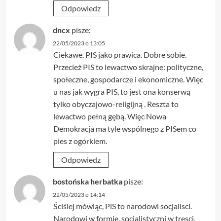
Odpowiedz
dncx
pisze:
22/05/2023 o 13:05
Ciekawe. PIS jako prawica. Dobre sobie.
Przecież PIS to lewactwo skrajne: polityczne,
społeczne, gospodarcze i ekonomiczne. Więc
u nas jak wygra PIS, to jest ona konserwą
tylko obyczajowo-religijną . Reszta to
lewactwo pełną gębą. Więc Nowa
Demokracja ma tyle wspólnego z PISem co
pies z ogórkiem.
Odpowiedz
bostońska herbatka
pisze:
22/05/2023 o 14:14
Ściślej mówiąc, PiS to narodowi socjalisci.
Narodowi w formie, socjalistyczni w tresci.