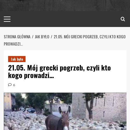
Primary
Menu
STRONA GŁÓWNA
JAK BYŁO
21.05. MÓJ GRECKI POGRZEB, CZYLI KTO KOGO
PROWADZI…
Jak było
21.05. Mój grecki pogrzeb, czyli kto
kogo prowadzi…
6