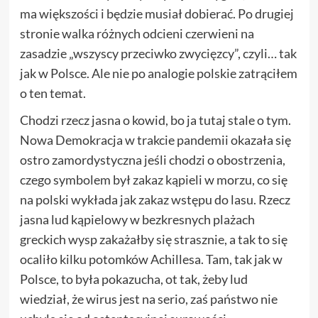
ma większości i będzie musiał dobierać. Po drugiej
stronie walka różnych odcieni czerwieni na
zasadzie „wszyscy przeciwko zwycięzcy”, czyli… tak
jak w Polsce. Ale nie po analogie polskie zatrąciłem
o ten temat.
Chodzi rzecz jasna o kowid, bo ja tutaj stale o tym.
Nowa Demokracja w trakcie pandemii okazała się
ostro zamordystyczna jeśli chodzi o obostrzenia,
czego symbolem był zakaz kąpieli w morzu, co się
na polski wykłada jak zakaz wstępu do lasu. Rzecz
jasna lud kąpielowy w bezkresnych plażach
greckich wysp zakażałby się strasznie, a tak to się
ocaliło kilku potomków Achillesa. Tam, tak jak w
Polsce, to była pokazucha, ot tak, żeby lud
wiedział, że wirus jest na serio, zaś państwo nie