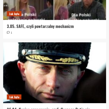
Jak było
3.05. SAFE, czyli powtarzalny mechanizm
1
Jak było