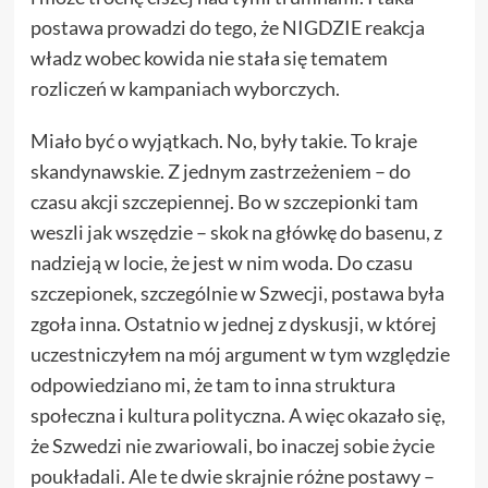
postawa prowadzi do tego, że NIGDZIE reakcja
władz wobec kowida nie stała się tematem
rozliczeń w kampaniach wyborczych.
Miało być o wyjątkach. No, były takie. To kraje
skandynawskie. Z jednym zastrzeżeniem – do
czasu akcji szczepiennej. Bo w szczepionki tam
weszli jak wszędzie – skok na główkę do basenu, z
nadzieją w locie, że jest w nim woda. Do czasu
szczepionek, szczególnie w Szwecji, postawa była
zgoła inna. Ostatnio w jednej z dyskusji, w której
uczestniczyłem na mój argument w tym względzie
odpowiedziano mi, że tam to inna struktura
społeczna i kultura polityczna. A więc okazało się,
że Szwedzi nie zwariowali, bo inaczej sobie życie
poukładali. Ale te dwie skrajnie różne postawy –