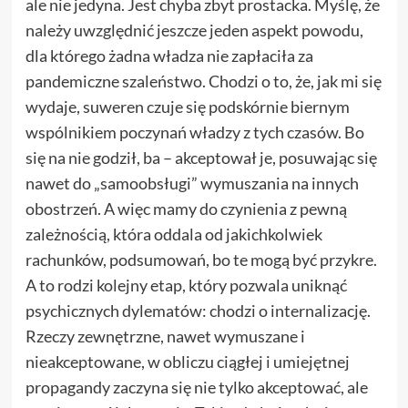
ale nie jedyna. Jest chyba zbyt prostacka. Myślę, że
należy uwzględnić jeszcze jeden aspekt powodu,
dla którego żadna władza nie zapłaciła za
pandemiczne szaleństwo. Chodzi o to, że, jak mi się
wydaje, suweren czuje się podskórnie biernym
wspólnikiem poczynań władzy z tych czasów. Bo
się na nie godził, ba – akceptował je, posuwając się
nawet do „samoobsługi” wymuszania na innych
obostrzeń. A więc mamy do czynienia z pewną
zależnością, która oddala od jakichkolwiek
rachunków, podsumowań, bo te mogą być przykre.
A to rodzi kolejny etap, który pozwala uniknąć
psychicznych dylematów: chodzi o internalizację.
Rzeczy zewnętrzne, nawet wymuszane i
nieakceptowane, w obliczu ciągłej i umiejętnej
propagandy zaczyna się nie tylko akceptować, ale