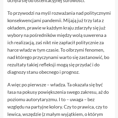
uchyla się od ostentacyjnej surowości.
To przywodzi na myśl rozważania nad politycznymi
konsekwencjami pandemii. Mijają już trzy lata z
okładem, prawie w każdym kraju zdarzyły się już
wybory na pośredników między wolą suwerena a
ich realizacją, zaś nikt nie zapłacił politycznie za
harce władz w tym czasie. To olbrzymi fenomen,
nad którego przyczynami warto się zastanowić, bo
rezultaty takiej refleksji mogą się przydać i do
diagnozy stanu obecnego i prognoz.
A więc po pierwsze – władza. Ta okazała się być
łasa na pokusy powiększenia swego zakresu, aż do
poziomu autorytaryzmu. I to – uwaga – bez
względu na partyjne kolory. Czy to prawica, czy to
lewica, wszędzie (z małym wyjątkiem, o którym