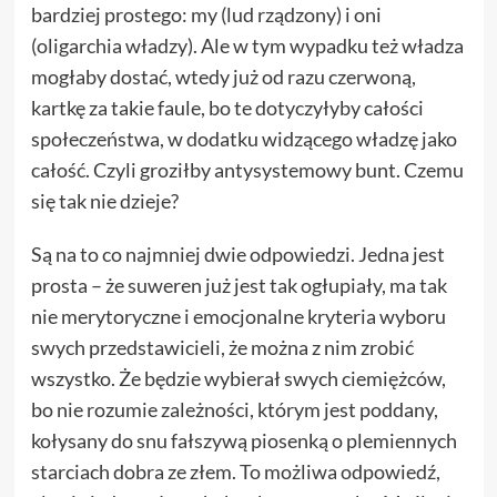
bardziej prostego: my (lud rządzony) i oni
(oligarchia władzy). Ale w tym wypadku też władza
mogłaby dostać, wtedy już od razu czerwoną,
kartkę za takie faule, bo te dotyczyłyby całości
społeczeństwa, w dodatku widzącego władzę jako
całość. Czyli groziłby antysystemowy bunt. Czemu
się tak nie dzieje?
Są na to co najmniej dwie odpowiedzi. Jedna jest
prosta – że suweren już jest tak ogłupiały, ma tak
nie merytoryczne i emocjonalne kryteria wyboru
swych przedstawicieli, że można z nim zrobić
wszystko. Że będzie wybierał swych ciemiężców,
bo nie rozumie zależności, którym jest poddany,
kołysany do snu fałszywą piosenką o plemiennych
starciach dobra ze złem. To możliwa odpowiedź,