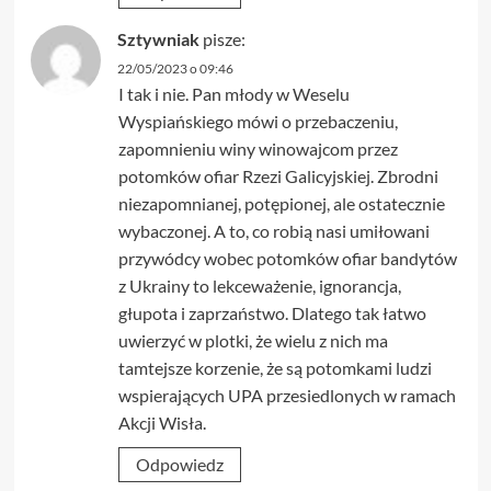
Sztywniak
pisze:
22/05/2023 o 09:46
I tak i nie. Pan młody w Weselu
Wyspiańskiego mówi o przebaczeniu,
zapomnieniu winy winowajcom przez
potomków ofiar Rzezi Galicyjskiej. Zbrodni
niezapomnianej, potępionej, ale ostatecznie
wybaczonej. A to, co robią nasi umiłowani
przywódcy wobec potomków ofiar bandytów
z Ukrainy to lekceważenie, ignorancja,
głupota i zaprzaństwo. Dlatego tak łatwo
uwierzyć w plotki, że wielu z nich ma
tamtejsze korzenie, że są potomkami ludzi
wspierających UPA przesiedlonych w ramach
Akcji Wisła.
Odpowiedz