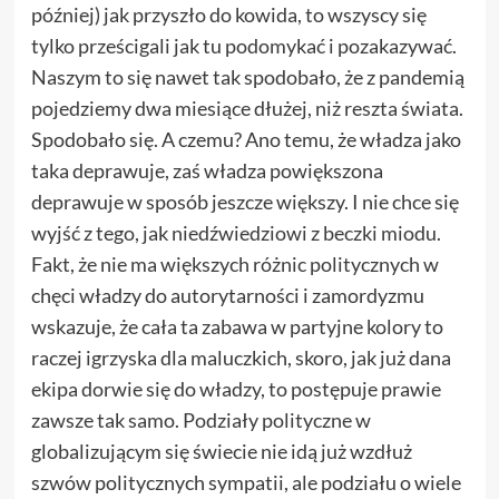
później) jak przyszło do kowida, to wszyscy się
tylko prześcigali jak tu podomykać i pozakazywać.
Naszym to się nawet tak spodobało, że z pandemią
pojedziemy dwa miesiące dłużej, niż reszta świata.
Spodobało się. A czemu? Ano temu, że władza jako
taka deprawuje, zaś władza powiększona
deprawuje w sposób jeszcze większy. I nie chce się
wyjść z tego, jak niedźwiedziowi z beczki miodu.
Fakt, że nie ma większych różnic politycznych w
chęci władzy do autorytarności i zamordyzmu
wskazuje, że cała ta zabawa w partyjne kolory to
raczej igrzyska dla maluczkich, skoro, jak już dana
ekipa dorwie się do władzy, to postępuje prawie
zawsze tak samo. Podziały polityczne w
globalizującym się świecie nie idą już wzdłuż
szwów politycznych sympatii, ale podziału o wiele