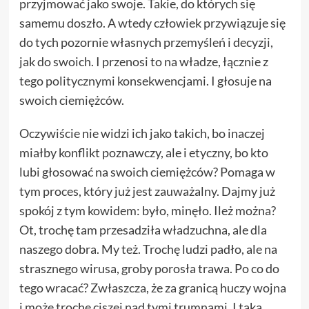
przyjmować jako swoje. Takie, do których się
samemu doszło. A wtedy człowiek przywiązuje się
do tych pozornie własnych przemyśleń i decyzji,
jak do swoich. I przenosi to na władze, łącznie z
tego politycznymi konsekwencjami. I głosuje na
swoich ciemiężców.
Oczywiście nie widzi ich jako takich, bo inaczej
miałby konflikt poznawczy, ale i etyczny, bo kto
lubi głosować na swoich ciemiężców? Pomaga w
tym proces, który już jest zauważalny. Dajmy już
spokój z tym kowidem: było, minęło. Ileż można?
Ot, trochę tam przesadziła władzuchna, ale dla
naszego dobra. My też. Trochę ludzi padło, ale na
strasznego wirusa, groby porosła trawa. Po co do
tego wracać? Zwłaszcza, że za granicą huczy wojna
i może trochę ciszej nad tymi trumnami. I taka