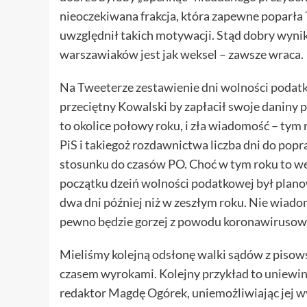
nieoczekiwana frakcja, która zapewne poparła
uwzględnił takich motywacji. Stąd dobry wynik
warszawiaków jest jak weksel – zawsze wraca.
Na Tweeterze
zestawienie dni wolności podat
przeciętny Kowalski by zapłacił swoje daniny p
to okolice połowy roku, i zła wiadomość – tym
PiS i takiegoż rozdawnictwa liczba dni do pop
stosunku do czasów PO. Choć w tym roku to w
początku dzeiń wolności podatkowej był plan
dwa dni później niż w zeszłym roku. Nie wiadom
pewno będzie gorzej z powodu koronawirusowe
Mieliśmy kolejną odsłonę walki sądów z pisow
czasem wyrokami. Kolejny przykład to
uniewin
redaktor Magdę Ogórek, uniemożliwiając jej w