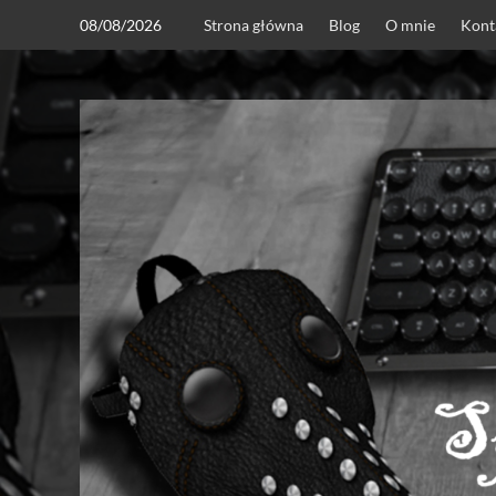
Skip
08/08/2026
Strona główna
Blog
O mnie
Kont
to
content