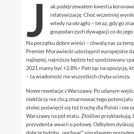
J
ak podejrzewałem kwestia koronawi
relatywizację. Choć wcześniej wynik
wtedy na okrągło – teraz, gdy go znac
gospodarczych dywagacji co do jego 
Na początku dobre wieści – chwalą nas za tempo
Premier Morawiecki
udostępnił europejskie d
najlepiej, najniższy będzie też
spodziewany sp
2021 mamy być +2,8%> Patrząc na opozycję, któ
– ta wiadomość nie wszystkich chyba ucieszy.
Nowe rewelacje z Warszawy. Po udanym wejściu
niektórzy nie chcą zmarnować tego potencjału i
stolec poświęcił się też trochę dla Polski i n
Warszawy
na pół etatu
. Złośliwi przyklaskują
prezydenta-awarii o połowę. Odbyłem dyskusj
dobrze byłoby „opchnąć” nieudanego prezydenta