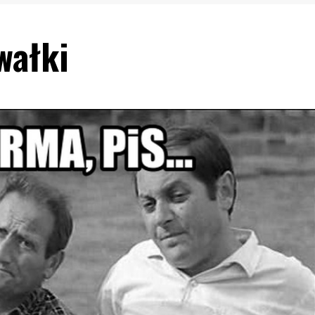
wałki