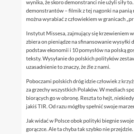
wynika, że skoro demonstranci nie użyli siły t
demonstrantów –
filmik z tej nagonki
na panią 
można wyrabiać z człowiekiem w granicach „pr
Instytut Missesa, zajmujący się krzewieniem 
zbiera on pieniądze na sfinansowanie wysyłki d
podstaw ekonomii i 10 pomysłów na polską gosp
teksty. Wysyłanie do polskich polityków zest
uzasadnienie to znaczy, że źle z nami.
Poboczami polskich dróg idzie
człowiek z krzy
za grzechy wszystkich Polaków. W mediach spo
biorących go w obronę. Reszta to hejt, niekied
jakiś TIR. Od razu mógłby spełnić swoje marzen
Jak widać w Polsce obok polityki biegnie swoj
gorączce. Ale ta chyba tak szybko nie przejdzie.