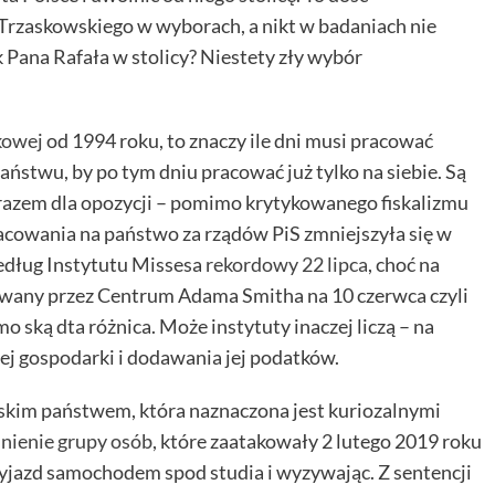
 Trzaskowskiego w wyborach, a nikt w badaniach nie
 Pana Rafała w stolicy? Niestety zły wybór
kowej
od 1994 roku, to znaczy ile dni musi pracować
aństwu, by po tym dniu pracować już tylko na siebie. Są
 razem dla opozycji – pomimo krytykowanego fiskalizmu
racowania na państwo za rządów PiS zmniejszyła się w
edług Instytutu Missesa
rekordowy 22 lipca
, choć na
owany przez Centrum Adama Smitha na 10 czerwca czyli
o ską dta różnica. Może instytuty inaczej liczą – na
j gospodarki i dodawania jej podatków.
skim państwem, która naznaczona jest kuriozalnymi
nienie grupy osób
, które zaatakowały 2 lutego 2019 roku
yjazd samochodem spod studia i wyzywając. Z sentencji