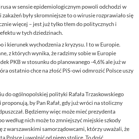
rusa w sensie epidemiologicznym powoli odchodzi w
i zakażeń były skromniejsze to o wirusie rozprawiało się
znie więcej – jest już tylko tłem do politycznych i
efektu w tych dziedzinach.
 i kierunek wychodzenia z kryzysu. I to w Europie.
ane
, z których wynika, że radzimy sobie w Europie
adek
PKB w stosunku do planowanego -4,6% ale już w
ra ostatnio chce na złość PiS-owi odmrozić Polsce uszy
 do ogólnopolskiej polityki Rafała Trzaskowskiego
 proponują, by Pan Rafał, gdy już wróci na stoliczny
ie odpuszczał. Będziemy więc może mieć prezydenta
, bo według nich może to zmniejszyć miejskie szkody
ę z warszawskimi samorządowcami, którzy uważali, że
 Polsce i uwolnić od niego stolicę. To dość