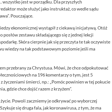
o… wszystko jest w porządku. Dla przyszłych
redaktor może służyć jako instruktaż, co wedle sądu
awa”. Pouczające.
wiedzy ekonomicznej wystąpił z
ciekawą inicjatywą
. Otóż
o posłów zestawu składającego się z jednej lekcji
odarkę. Skóra cierpnie jak się przeczyta te tak oczywiste
awu wiedzy na tak podstawowym poziomie jeśli ma
żem
przebrany za Chrystusa. Mówi, że chce odpokutować
łecznościowych na 196 komentarzy o tym, jest 5
y z życzeniami śmierci, np.: „Pomóc powinien w tej pokucie
ia, gdzie chce dojść razem z krzyżem”.
e życie. Powoli zaczniemy je odkrywać po wyborczej
 Szykuje się druga fala, jak koronawirusa, z tym, że ma