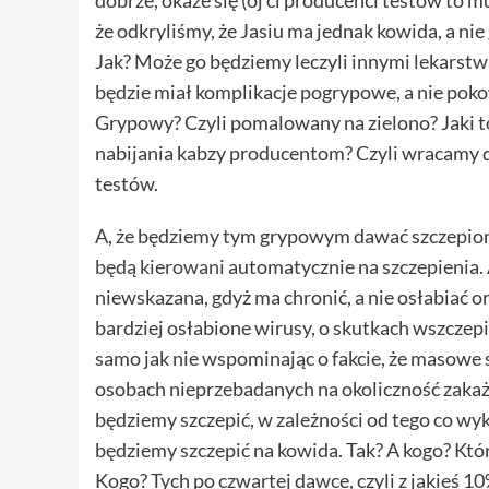
dobrze, okaże się (oj ci producenci testów to mu
że odkryliśmy, że Jasiu ma jednak kowida, a nie
Jak? Może go będziemy leczyli innymi lekarstw
będzie miał komplikacje pogrypowe, a nie pok
Grypowy? Czyli pomalowany na zielono? Jaki 
nabijania kabzy producentom? Czyli wracamy d
testów.
A, że będziemy tym grypowym dawać szczepion
będą kierowani
automatycznie na szczepienia. Al
niewskazana, gdyż ma chronić, a nie osłabiać 
bardziej osłabione wirusy, o skutkach wszcze
samo jak nie wspominając o fakcie, że masowe
osobach nieprzebadanych na okoliczność zakaże
będziemy szczepić, w zależności od tego co wyk
będziemy szczepić na kowida. Tak? A kogo? Któ
Kogo? Tych po czwartej dawce, czyli z jakieś 1