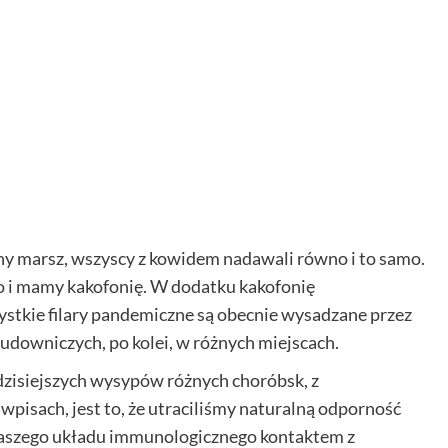
wny marsz, wszyscy z kowidem nadawali równo i to samo.
o i mamy kakofonię. W dodatku kakofonię
stkie filary pandemiczne są obecnie wysadzane przez
downiczych, po kolei, w różnych miejscach.
 dzisiejszych wysypów różnych choróbsk, z
wpisach, jest to, że utraciliśmy naturalną odporność
 naszego układu immunologicznego kontaktem z