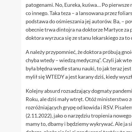
patogenami. No, Eureka, kuśwa… Po pierwsze nie 
co innego. Taka teza – a lansowana przez foliar
podstawa do ośmieszania jej autorów. Ba, – 
obecnie trwa dintojra na doktorze Martyce za 
doktora wyrzuca się ze stanu lekarskiego za to 
A należy przypomnieć, że doktora próbują gnoi
chyba wtedy – wiedzą medyczną”. Czyli jak wted
była błędna wedle stanu nauki, to jak teraz jest
mylił się WTEDY a jest karany dziś, kiedy wyszło
Kolejny absurd rozsadzający dogmaty pandemi
Roku, ale dziś mały wtręt. Otóż ministerstwo 
rozróżniających grypę od kowida i RSV.
Pisałem
(2.11.2022), jako o narzędziu tropienia nowego 
mamy to, dbamy i będziemy wykrywać. Ale ja si