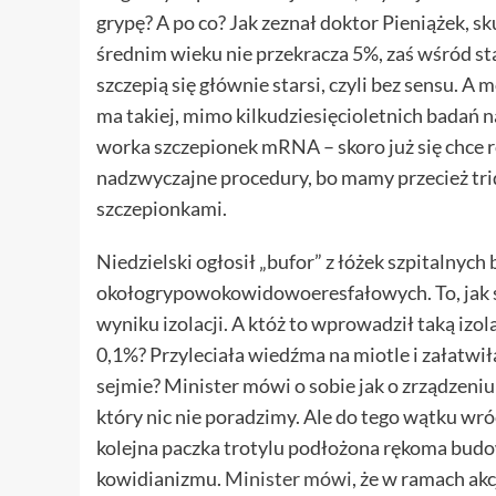
grypę? A po co? Jak zeznał doktor Pieniążek, 
średnim wieku nie przekracza 5%, zaś wśród s
szczepią się głównie starsi, czyli bez sensu. 
ma takiej, mimo kilkudziesięcioletnich badań n
worka szczepionek mRNA – skoro już się chce r
nadzwyczajne procedury, bo mamy przecież tri
szczepionkami.
Niedzielski ogłosił „bufor” z łóżek szpitalnych
okołogrypowokowidowoeresfałowych. To, jak 
wyniku izolacji. A któż to wprowadził taką izo
0,1%? Przyleciała wiedźma na miotle i załatwi
sejmie? Minister mówi o sobie jak o zrządzeniu 
który nic nie poradzimy. Ale do tego wątku wr
kolejna paczka trotylu podłożona rękoma bud
kowidianizmu.
Minister mówi
, że w ramach akcj