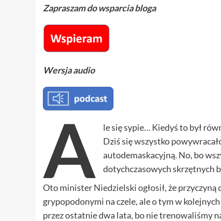
Zapraszam do wsparcia bloga
Wersja audio
A
le się sypie… Kiedyś to był ró
Dziś się wszystko powywracał
autodemaskacyjną. No, bo wszy
dotychczasowych skrzętnych bu
Oto minister
Niedzielski ogłosił
, że przyczyną
grypopodonymi na czele, ale o tym w kolejnych 
przez ostatnie dwa lata, bo nie trenowaliśmy