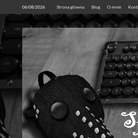
Skip
06/08/2026
Strona główna
Blog
O mnie
Kont
to
content