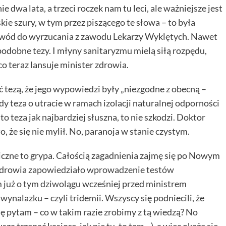
dwa lata, a trzeci roczek nam tu leci, ale ważniejsze jest
skie szury, w tym przez piszącego te słowa – to była
powód do wyrzucania z zawodu Lekarzy Wyklętych. Nawet
podobne tezy. I młyny sanitaryzmu mielą siłą rozpędu,
co teraz lansuje minister zdrowia.
ć tezą, że jego wypowiedzi były „niezgodne z obecną –
y teza o utracie w ramach izolacji naturalnej odporności
 to teza jak najbardziej słuszna, to nie szkodzi. Doktor
, że się nie mylił. No, paranoja w stanie czystym.
czne to grypa. Całością zagadnienia zajmę się po Nowym
zdrowia
zapowiedziało wprowadzenie testów
 już o tym dziwolągu
wcześniej przed ministrem
wynalazku – czyli tridemii. Wszyscy się podniecili, że
ę pytam – co w takim razie zrobimy z tą wiedzą? No