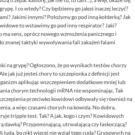
szą trzepać kasiorę, jak nie tu, to tam…), a więc okaże się,
 grypę. I co wtedy? Czy będziemy go jakoś inaczej leczyć?
ami? Jakimi innymi? Położymy go pod inną kołderką? Jak
owidowe to wstawimy go pod inny respirator? Jaki?
to ma sens, oprócz nowego wzmożenia panicznego i
o znanej taktyki wywoływania fali zakażeń falami
ki na grypę? Ogłoszono, że po wynikach testów
chorzy
e jak już jesteś chory to szczepionka z definicji jest
organizm aplikując wszczepieniem dodatkowe mniej lub
piania chorym technologii mRNA nie wspominając. Tak
 szczepienia przeciwko kowidowi odbywały się również na
nia, a więc czasami chorych na kowida. No dobra,
ryje tripple test. Tak? A jak, kogo i czym? Kowidowych
rą dawką? Przypominającą, utrwalającą czy łaskoczącą?
0% luda, bo nikt więcej nie wziął tego cuda? Grypowych na