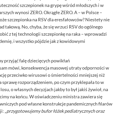
skuteczność szczepionek na grypę wśród młodszych i w
tarszych wynosi ZERO. Okrągłe ZERO. A – w Polsce –
A może szczepionka na RSV dla eresfałowców? Niestety nie
ad takową. No, chyba, że się wrzuci RSV do ogólnego
obić z tej technologii szczepionkę na raka – wprowadzi
demię, i wszystko pójdzie jak z kowidowymi
 by przyjąć falę dziecięcych powikłań
sam mówi, konsekwencja masowej utraty odporności w
lację przeciwko wirusowi o śmiertelności mniejszej niż
ła sprawę rozporządzeniem, po czym przyklepała to w
losu, o własnych decyzjach jakby to był jakiś żywioł, na
ócimy na końcu. W oświadczeniu ministra zawiera się
owniczych pod własne konstrukcje pandemicznych filarów
i: „
przygotowujemy bufor łóżek pediatrycznych oraz