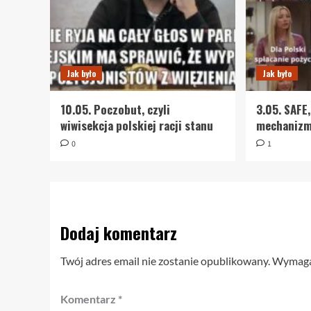
Jak było
Jak było
10.05. Poczobut, czyli
3.05. SAFE,
wiwisekcja polskiej racji stanu
mechaniz
0
1
Dodaj komentarz
Twój adres email nie zostanie opublikowany.
Wymagan
Komentarz
*