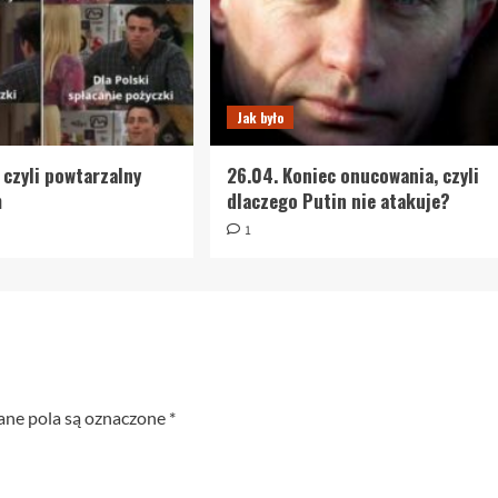
Jak było
 czyli powtarzalny
26.04. Koniec onucowania, czyli
m
dlaczego Putin nie atakuje?
1
e pola są oznaczone
*