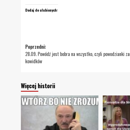
Dodaj do ulubionych:
Zobacz
Poprzedni:
28.09. Powódź jest bobra na wszystko, czyli powodzianki z
wpisy
kowidków
Więcej historii