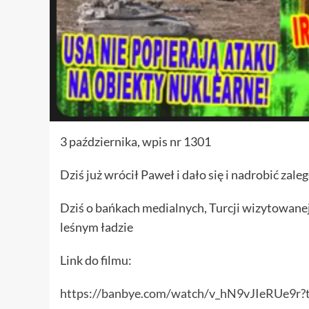
3 października, wpis nr 1301
Dziś już wrócił Paweł i dało się i nadrobić zale
Dziś o bańkach medialnych, Turcji wizytowanej
leśnym ładzie
Link do filmu:
https://banbye.com/watch/v_hN9vJIeRUe9r?