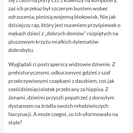
zaś ich przekaz był szczerym buntem wobec
odrzucenia, pieśnią wojenną blokowisk. Nie jak
dzisiejszy rap, który jest nuceniem przyśpiewek o
mękach dzieci z „dobrych domów” rozpiętych na
pluszowym krzyżu miałkich dylematów
dobrobytu.
Wyglądali ci postraperscy widzowie dziwnie. Z
prehistorycznymi, odkurzonymi gdzieś z szaf
przekrzywionymi czapkami z daszkiem, coś jak
sześćdziesięciolatek przebrany za hippisa. Z
żonami, dziećmi przyszli popatrzeć z dorosłym
dystansem na źródła swoich młodzieńczych
fascynacji. A może czegoś, co ich uformowało na
stałe?