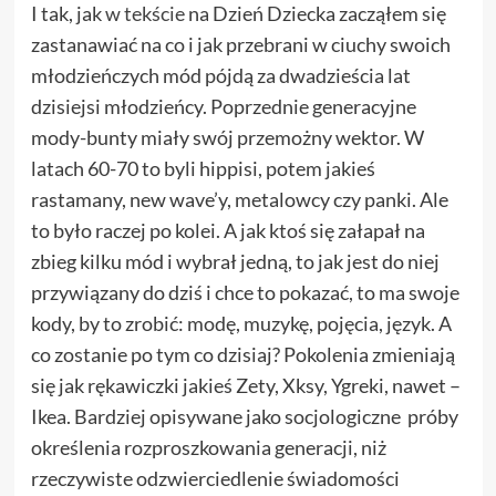
I tak, jak
w tekście
na Dzień Dziecka zacząłem się
zastanawiać na co i jak przebrani w ciuchy swoich
młodzieńczych mód pójdą za dwadzieścia lat
dzisiejsi młodzieńcy. Poprzednie generacyjne
mody-bunty miały swój przemożny wektor. W
latach 60-70 to byli hippisi, potem jakieś
rastamany, new wave’y, metalowcy czy panki. Ale
to było raczej po kolei. A jak ktoś się załapał na
zbieg kilku mód i wybrał jedną, to jak jest do niej
przywiązany do dziś i chce to pokazać, to ma swoje
kody, by to zrobić: modę, muzykę, pojęcia, język. A
co zostanie po tym co dzisiaj? Pokolenia zmieniają
się jak rękawiczki jakieś Zety, Xksy, Ygreki, nawet –
Ikea. Bardziej opisywane jako socjologiczne próby
określenia rozproszkowania generacji, niż
rzeczywiste odzwierciedlenie świadomości