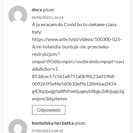
dncx
pisze:
06/06/2022 o 16:54
A ja wracam do Covid bo to ciekawe czasy
były:
https://www.arte.tv/pl/videos/100300-025-
A/re-holandia-buntuje-sie-przeciwko-
restrykcjom/?
cmpid=POd&cmpsrc=outbrain&cmpspt=soci
al&dicbo=v1-
853dcec57c561a8751a0b90c23a019b8-
009265f5ef4e560b10ef9a12fd46ac0434-
g43tqzjwgjrtallfhfrwkljugeytillbgu2dkljugy2g
enjsmi3dqztemm
Odpowiedz
bostońska herbatka
pisze:
07/06/2022 o 04:35