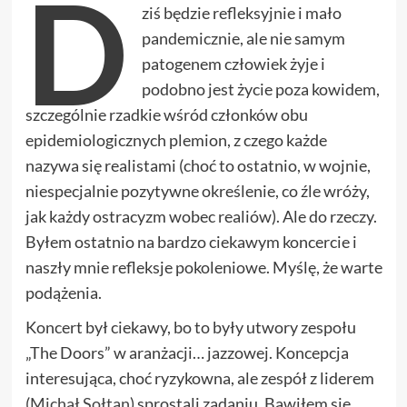
D
ziś będzie refleksyjnie i mało
pandemicznie, ale nie samym
patogenem człowiek żyje i
podobno jest życie poza kowidem,
szczególnie rzadkie wśród członków obu
epidemiologicznych plemion, z czego każde
nazywa się realistami (choć to ostatnio, w wojnie,
niespecjalnie pozytywne określenie, co źle wróży,
jak każdy ostracyzm wobec realiów). Ale do rzeczy.
Byłem ostatnio na bardzo ciekawym koncercie i
naszły mnie refleksje pokoleniowe. Myślę, że warte
podążenia.
Koncert był ciekawy, bo to były utwory zespołu
„The Doors” w aranżacji… jazzowej. Koncepcja
interesująca, choć ryzykowna, ale zespół z liderem
(
Michał Sołtan
) sprostali zadaniu. Bawiłem się