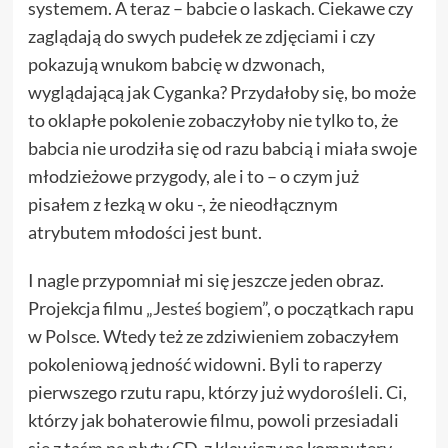
systemem. A teraz – babcie o laskach. Ciekawe czy
zaglądają do swych pudełek ze zdjęciami i czy
pokazują wnukom babcię w dzwonach,
wyglądającą jak Cyganka? Przydałoby się, bo może
to oklapłe pokolenie zobaczyłoby nie tylko to, że
babcia nie urodziła się od razu babcią i miała swoje
młodzieżowe przygody, ale i to – o czym już
pisałem z łezką w oku -, że nieodłącznym
atrybutem młodości jest bunt.
I nagle przypomniał mi się jeszcze jeden obraz.
Projekcja filmu
„Jesteś bogiem
”, o początkach rapu
w Polsce. Wtedy też ze zdziwieniem zobaczyłem
pokoleniową jedność widowni. Byli to raperzy
pierwszego rzutu rapu, którzy już wydorośleli. Ci,
którzy jak bohaterowie filmu, powoli przesiadali
się z taśm na płyty CD, z klawiszy na komputery,