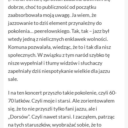
dobrze, choć to publiczność od początku
zaabsorbowała moją uwagę. Ja wiem, że
jazzowanie to dziś element przynależny do
pokolenia… peerelowskiego. Tak, tak – jazz był
wtedy jedną z nielicznych enklawek wolności.
Komuna pozwalała, wiedząc, że to i tak dla nisz
społecznych. W związku z tym naród szybko tę
nisze wypełniał i tłumy widzów i słuchaczy
zapełniały dziś niespotykanie wielkie dla jazzu
sale.
I na ten koncert przyszło takie pokolenie, czyli 60-
70 latków. Czyli moje i starsi. Ale zorientowałem
się, że to nie przyszli tylko fani jazzu, ale i
„Dorsów”. Czyli nawet starsi. I zacząłem, patrząc
na tych staruszków, wyobrażać sobie, że to