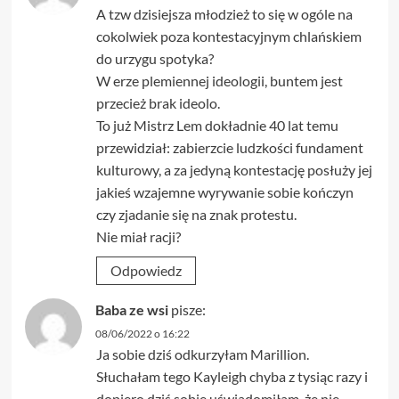
A tzw dzisiejsza młodzież to się w ogóle na
cokolwiek poza kontestacyjnym chlańskiem
do urzygu spotyka?
W erze plemiennej ideologii, buntem jest
przecież brak ideolo.
To już Mistrz Lem dokładnie 40 lat temu
przewidział: zabierzcie ludzkości fundament
kulturowy, a za jedyną kontestację posłuży jej
jakieś wzajemne wyrywanie sobie kończyn
czy zjadanie się na znak protestu.
Nie miał racji?
Odpowiedz
Baba ze wsi
pisze:
08/06/2022 o 16:22
Ja sobie dziś odkurzyłam Marillion.
Słuchałam tego Kayleigh chyba z tysiąc razy i
dopiero dziś sobie uświadomiłam, że nie