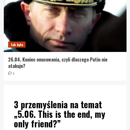
Jak było
26.04. Koniec onucowania, czyli dlaczego Putin nie
atakuje?
1
3 przemyślenia na temat
„
5.06. This is the end, my
only friend?
”