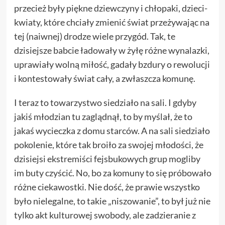
przecież były piękne dziewczyny i chłopaki, dzieci-
kwiaty, które chciały zmienić świat przeżywając na
tej (naiwnej) drodze wiele przygód. Tak, te
dzisiejsze babcie ładowały w żyłę różne wynalazki,
uprawiały wolną miłość, gadały bzdury o rewolucji
i kontestowały świat cały, a zwłaszcza komunę.
I teraz to towarzystwo siedziało na sali. I gdyby
jakiś młodzian tu zaglądnął, to by myślał, że to
jakaś wycieczka z domu starców. A na sali siedziało
pokolenie, które tak broiło za swojej młodości, że
dzisiejsi ekstremiści fejsbukowych grup mogliby
im buty czyścić. No, bo za komuny to się próbowało
różne ciekawostki. Nie dość, że prawie wszystko
było nielegalne, to takie „niszowanie”, to był już nie
tylko akt kulturowej swobody, ale zadzieranie z