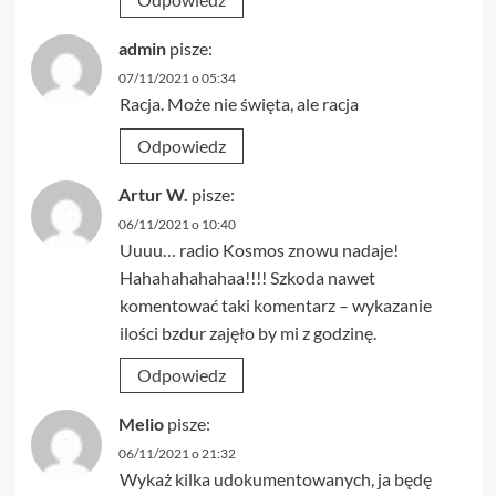
admin
pisze:
07/11/2021 o 05:34
Racja. Może nie święta, ale racja
Odpowiedz
Artur W.
pisze:
06/11/2021 o 10:40
Uuuu… radio Kosmos znowu nadaje!
Hahahahahahaa!!!! Szkoda nawet
komentować taki komentarz – wykazanie
ilości bzdur zajęło by mi z godzinę.
Odpowiedz
Melio
pisze:
06/11/2021 o 21:32
Wykaż kilka udokumentowanych, ja będę