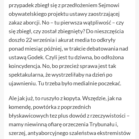
przypadek zbiegł się z przedłożeniem Sejmowi
obywatelskiego projektu ustawy zaostrzającej
zakaz aborcji. No – tu pierwsza wątpliwość – czy
się zbiegł, czy został zbiegnięty? Do nieszczęścia
doszło 22 września i akurat media to odkryły
ponad miesiąc później, w trakcie debatowania nad
ustawą Godek. Czyli jest tu dziwna, bo odłożona
koincydencja. No, bo przecież sprawa jest tak
spektakularna, że wystrzeliłaby na dzień po
ujawnieniu. Tu trzeba było medialnie poczekać.
Ale jak już, to ruszyło z kopyta. Wszędzie, jak na
komendę, powtórka z poprzednich
błyskawicowych tez plus dowód z rzeczywistości –
mamy niewinną ofiarę orzeczenia Trybunału i,
szerzej, antyaborcyjnego szaleństwa ekstremistów