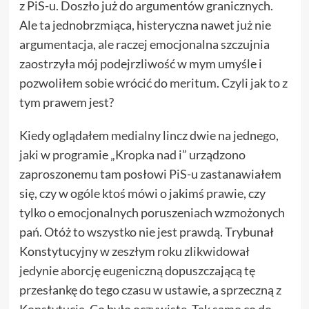
z PiS-u. Doszło już do argumentów granicznych.
Ale ta jednobrzmiąca, histeryczna nawet już nie
argumentacja, ale raczej emocjonalna szczujnia
zaostrzyła mój podejrzliwość w mym umyśle i
pozwoliłem sobie wrócić do meritum. Czyli jak to z
tym prawem jest?
Kiedy oglądałem
medialny lincz
dwie na jednego,
jaki w programie „Kropka nad i” urządzono
zaproszonemu tam posłowi PiS-u zastanawiałem
się, czy w ogóle ktoś mówi o jakimś prawie, czy
tylko o emocjonalnych poruszeniach wzmożonych
pań. Otóż to wszystko nie jest prawdą. Trybunał
Konstytucyjny w zeszłym roku
zlikwidował
jedynie aborcję eugeniczną
dopuszczającą tę
przesłankę do tego czasu w ustawie, a sprzeczną z