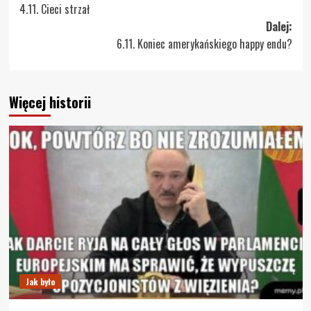
4.11. Cieci strzał
wpisy
Dalej:
6.11. Koniec amerykańskiego happy endu?
Więcej historii
Jak było