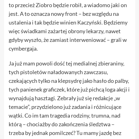
to przecież Ziobro będzie robił, a wiadomo jaki on
jest. A to oznacza nowy front – bez względu na
ustalenia i tak będzie winien Kaczyński. Będziemy
więc świadkami zażartej obrony lekarzy, nawet
gdyby wyszło, że zamiast interweniować – grali w
cymbergaja.
Ja już mam powoli dość tej medialnej zbieraniny,
tych pistoletów naładowanych zawczasu,
czekających tylko na klepsydrę jako hasło do palby,
tych panienek graficzek, które już pichcą loga akcji i
wynajdują hasztagi. Zebrały już się redakcje „w
temacie”, przydzielono już zadania i różnicujące
wątki. Co im tam tragedia rodziny, trumna, nad
którą – chociażby do zakończenia śledztwa –
trzeba by jednak pomilczeć? Tu mamy jazdę bez