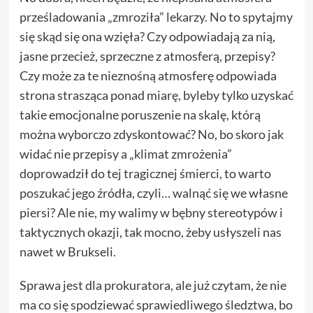
prześladowania „zmroziła” lekarzy. No to spytajmy
się skąd się ona wzięła? Czy odpowiadają za nią,
jasne przecież, sprzeczne z atmosferą, przepisy?
Czy może za te nieznośną atmosferę odpowiada
strona strasząca ponad miarę, byleby tylko uzyskać
takie emocjonalne poruszenie na skalę, którą
można wyborczo zdyskontować? No, bo skoro jak
widać nie przepisy a „klimat zmrożenia”
doprowadził do tej tragicznej śmierci, to warto
poszukać jego źródła, czyli… walnąć się we własne
piersi? Ale nie, my walimy w bębny stereotypów i
taktycznych okazji, tak mocno, żeby usłyszeli nas
nawet w Brukseli.
Sprawa jest dla prokuratora, ale już czytam, że nie
ma co się spodziewać sprawiedliwego śledztwa, bo