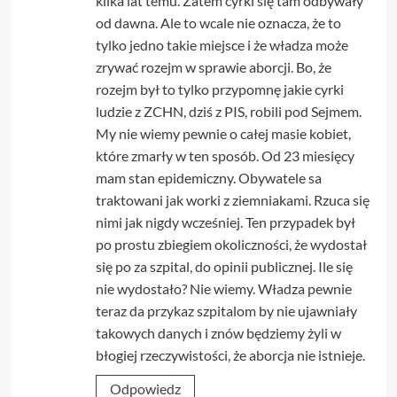
kilka lat temu. Zatem cyrki się tam odbywały
od dawna. Ale to wcale nie oznacza, że to
tylko jedno takie miejsce i że władza może
zrywać rozejm w sprawie aborcji. Bo, że
rozejm był to tylko przypomnę jakie cyrki
ludzie z ZCHN, dziś z PIS, robili pod Sejmem.
My nie wiemy pewnie o całej masie kobiet,
które zmarły w ten sposób. Od 23 miesięcy
mam stan epidemiczny. Obywatele sa
traktowani jak worki z ziemniakami. Rzuca się
nimi jak nigdy wcześniej. Ten przypadek był
po prostu zbiegiem okoliczności, że wydostał
się po za szpital, do opinii publicznej. Ile się
nie wydostało? Nie wiemy. Władza pewnie
teraz da przykaz szpitalom by nie ujawniały
takowych danych i znów będziemy żyli w
błogiej rzeczywistości, że aborcja nie istnieje.
Odpowiedz