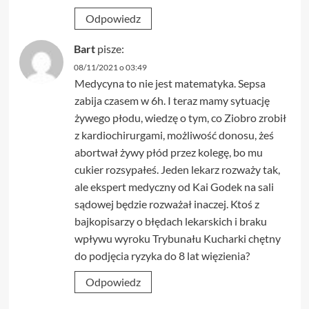
Odpowiedz
Bart
pisze:
08/11/2021 o 03:49
Medycyna to nie jest matematyka. Sepsa
zabija czasem w 6h. I teraz mamy sytuację
żywego płodu, wiedzę o tym, co Ziobro zrobił
z kardiochirurgami, możliwość donosu, żeś
abortwał żywy płód przez kolegę, bo mu
cukier rozsypałeś. Jeden lekarz rozważy tak,
ale ekspert medyczny od Kai Godek na sali
sądowej będzie rozważał inaczej. Ktoś z
bajkopisarzy o błędach lekarskich i braku
wpływu wyroku Trybunału Kucharki chętny
do podjęcia ryzyka do 8 lat więzienia?
Odpowiedz