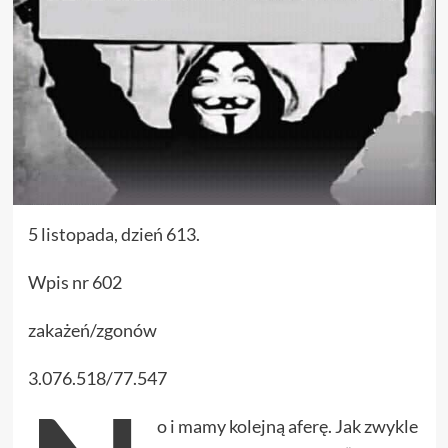
5 listopada, dzień 613.
Wpis nr 602
zakażeń/zgonów
3.076.518/77.547
o i mamy kolejną aferę. Jak zwykle