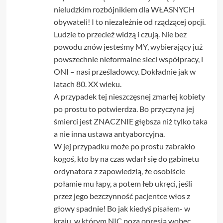
nieludzkim rozbójnikiem dla WŁASNYCH
obywateli! I to niezależnie od rządzącej opcji.
Ludzie to przecież widzą i czują. Nie bez
powodu znów jesteśmy MY, wybierający już
powszechnie nieformalne sieci współpracy, i
ONI – nasi prześladowcy. Dokładnie jak w
latach 80. XX wieku.
A przypadek tej nieszczęsnej zmarłej kobiety
po prostu to potwierdza. Bo przyczyna jej
śmierci jest ZNACZNIE głębsza niż tylko taka
a nie inna ustawa antyaborcyjna.
W jej przypadku może po prostu zabrakło
kogoś, kto by na czas wdarł się do gabinetu
ordynatora z zapowiedzią, że osobiście
połamie mu łapy, a potem łeb ukręci, jeśli
przez jego bezczynność pacjentce włos z
głowy spadnie! Bo jak kiedyś pisałem- w
kraju, w którym NIC poza opresją wobec