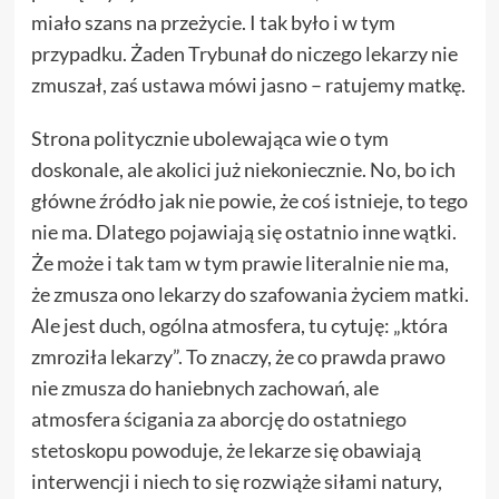
miało szans na przeżycie. I tak było i w tym
przypadku. Żaden Trybunał do niczego lekarzy nie
zmuszał, zaś ustawa mówi jasno – ratujemy matkę.
Strona politycznie ubolewająca wie o tym
doskonale, ale akolici już niekoniecznie. No, bo ich
główne źródło jak nie powie, że coś istnieje, to tego
nie ma. Dlatego pojawiają się ostatnio inne wątki.
Że może i tak tam w tym prawie literalnie nie ma,
że zmusza ono lekarzy do szafowania życiem matki.
Ale jest duch, ogólna atmosfera, tu cytuję: „która
zmroziła lekarzy”. To znaczy, że co prawda prawo
nie zmusza do haniebnych zachowań, ale
atmosfera ścigania za aborcję do ostatniego
stetoskopu powoduje, że lekarze się obawiają
interwencji i niech to się rozwiąże siłami natury,