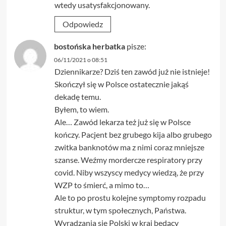
wtedy usatysfakcjonowany.
Odpowiedz
bostońska herbatka
pisze:
06/11/2021 o 08:51
Dziennikarze? Dziś ten zawód już nie istnieje!
Skończył się w Polsce ostatecznie jakąś
dekadę temu.
Byłem, to wiem.
Ale… Zawód lekarza też już się w Polsce
kończy. Pacjent bez grubego kija albo grubego
zwitka banknotów ma z nimi coraz mniejsze
szanse. Weźmy mordercze respiratory przy
covid. Niby wszyscy medycy wiedzą, że przy
WZP to śmierć, a mimo to…
Ale to po prostu kolejne symptomy rozpadu
struktur, w tym społecznych, Państwa.
Wyradzania się Polski w kraj bedący