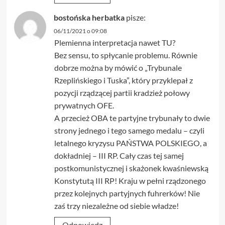
bostońska herbatka
pisze:
06/11/2021 o 09:08
Plemienna interpretacja nawet TU?
Bez sensu, to spłycanie problemu. Równie
dobrze można by mówić o „Trybunale
Rzeplińskiego i Tuska”, który przyklepał z
pozycji rządzącej partii kradzież połowy
prywatnych OFE.
A przecież OBA te partyjne trybunały to dwie
strony jednego i tego samego medalu – czyli
letalnego kryzysu PAŃSTWA POLSKIEGO, a
dokładniej – III RP. Cały czas tej samej
postkomunistycznej i skażonek kwaśniewską
Konstytutą III RP! Kraju w pełni rządzonego
przez kolejnych partyjnych fuhrerków! Nie
zaś trzy niezależne od siebie władze!
Odpowiedz