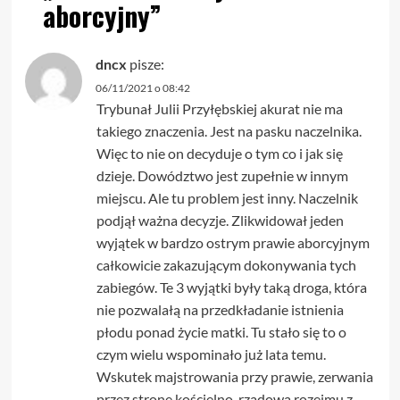
aborcyjny
”
dncx
pisze:
06/11/2021 o 08:42
Trybunał Julii Przyłębskiej akurat nie ma
takiego znaczenia. Jest na pasku naczelnika.
Więc to nie on decyduje o tym co i jak się
dzieje. Dowództwo jest zupełnie w innym
miejscu. Ale tu problem jest inny. Naczelnik
podjął ważna decyzje. Zlikwidował jeden
wyjątek w bardzo ostrym prawie aborcyjnym
całkowicie zakazującym dokonywania tych
zabiegów. Te 3 wyjątki były taką droga, która
nie pozwalałą na przedkładanie istnienia
płodu ponad życie matki. Tu stało się to o
czym wielu wspominało już lata temu.
Wskutek majstrowania przy prawie, zerwania
przez stronę kościelno-rządową rozejmu z