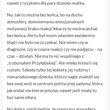
nawet z ryzykiem dla pary dziecko-matka.
No, tak to można bez końca, bo na duchu
atmosfery, domniemaniu emocjonalnych
motywacji braku reakcji lekarzy to można jechać
bez końca. Ale tu był moim zdaniem ewidentny
błąd i nie było na co czekać. Nie wiem czy w
diagnozie, czy w czasie reakcji czy nie podjęciu – na
czas – działań. Nie ma to nic wspólnego z
„trybunałem Przyłębskiej”. Ale mleko histerii się
rozlało. Szkoda tylko tej kobiety, jej rodziny i
nienarodzonego dziecka, którzy nagle znaleźli się
bez swej woli w centrum politycznej zadymy, która
jak widać nie bierze jeńców, nawet jeśli miały to
być same ofiary.
No dobra, niech będzie, że niepisana atmosfera