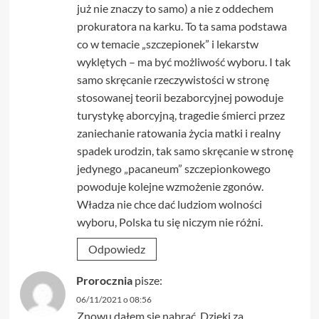
już nie znaczy to samo) a nie z oddechem
prokuratora na karku. To ta sama podstawa
co w temacie „szczepionek” i lekarstw
wyklętych – ma być możliwość wyboru. I tak
samo skręcanie rzeczywistości w stronę
stosowanej teorii bezaborcyjnej powoduje
turystykę aborcyjną, tragedie śmierci przez
zaniechanie ratowania życia matki i realny
spadek urodzin, tak samo skręcanie w stronę
jedynego „pacaneum” szczepionkowego
powoduje kolejne wzmożenie zgonów.
Władza nie chce dać ludziom wolności
wyboru, Polska tu się niczym nie różni.
Odpowiedz
Prorocznia
pisze:
06/11/2021 o 08:56
Znowu dałem się nabrać. Dzięki za