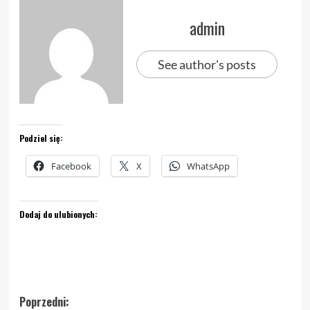
admin
See author's posts
Podziel się:
Facebook
X
WhatsApp
Dodaj do ulubionych:
Zobacz
Poprzedni: