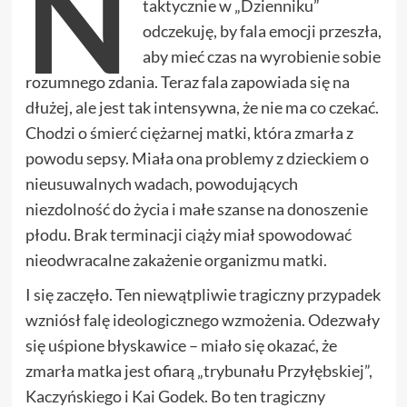
N
taktycznie w „Dzienniku”
odczekuję, by fala emocji przeszła,
aby mieć czas na wyrobienie sobie
rozumnego zdania. Teraz fala zapowiada się na
dłużej, ale jest tak intensywna, że nie ma co czekać.
Chodzi o śmierć ciężarnej matki, która zmarła z
powodu sepsy. Miała ona problemy z dzieckiem o
nieusuwalnych wadach, powodujących
niezdolność do życia i małe szanse na donoszenie
płodu. Brak terminacji ciąży miał spowodować
nieodwracalne zakażenie organizmu matki.
I się zaczęło. Ten niewątpliwie tragiczny przypadek
wzniósł falę ideologicznego wzmożenia. Odezwały
się uśpione błyskawice – miało się okazać, że
zmarła matka jest ofiarą „trybunału Przyłębskiej”,
Kaczyńskiego i Kai Godek. Bo ten tragiczny