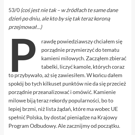
53/0
(coś jest nie tak – w źródłach te same dane
dzień po dniu, ale kto by się tak teraz koroną
przejmował…)
P
rawdę powiedziawszy chciałem się
porządnie przymierzyć do tematu
kamieni milowych. Zacząłem zbierać
tabelki, liczyć kamole, których coraz
to przybywało, aż się zawiesiłem. W końcu dałem
spokój bo tych kilkuset punktów nie da się przecież
porządnie przeanalizować i omówić. Kamienie
milowe biją teraz rekordy popularności, bo to
lepiej brzmi, niż lista żądań, które ma wobec UE
spełnić Polska, by dostać pieniądze na Krajowy
Program Odbudowy. Ale zacznijmy od początku.