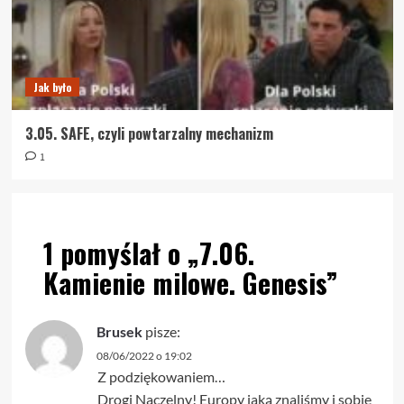
Jak było
3.05. SAFE, czyli powtarzalny mechanizm
1
1 pomyślał o „
7.06.
Kamienie milowe. Genesis
”
Brusek
pisze:
08/06/2022 o 19:02
Z podziękowaniem…
Drogi Naczelny! Europy jaką znaliśmy i sobie