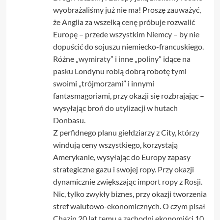
wyobrażaliśmy już nie ma! Proszę zauważyć,
że Anglia za wszelką cenę próbuje rozwalić
Europę – przede wszystkim Niemcy – by nie
dopuścić do sojuszu niemiecko-francuskiego.
Różne „wymiraty” i inne „poliny” idące na
pasku Londynu robią dobrą robotę tymi
swoimi „trójmorzami” i innymi
fantasmagoriami, przy okazji się rozbrajając –
wysyłając broń do utylizacji w hutach
Donbasu.
Z perfidnego planu giełdziarzy z City, którzy
windują ceny wszystkiego, korzystają
Amerykanie, wysyłając do Europy zapasy
strategiczne gazu i swojej ropy. Przy okazji
dynamicznie zwiększając import ropy z Rosji.
Nic, tylko zwykły biznes, przy okazji tworzenia
stref walutowo-ekonomicznych. O czym pisał
Chazin 20 lat temu a zachodni ekonomiści 10