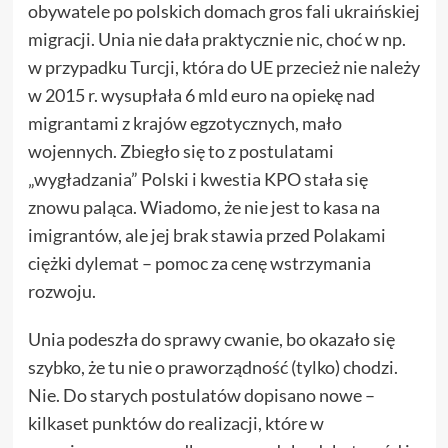
obywatele po polskich domach gros fali ukraińskiej
migracji. Unia nie dała praktycznie nic, choć w np.
w przypadku Turcji, która do UE przecież nie należy
w 2015 r. wysupłała 6 mld euro na opiekę nad
migrantami z krajów egzotycznych, mało
wojennych. Zbiegło się to z postulatami
„wygładzania” Polski i kwestia KPO stała się
znowu paląca. Wiadomo, że nie jest to kasa na
imigrantów, ale jej brak stawia przed Polakami
ciężki dylemat – pomoc za cenę wstrzymania
rozwoju.
Unia podeszła do sprawy cwanie, bo okazało się
szybko, że tu nie o praworządność (tylko) chodzi.
Nie. Do starych postulatów dopisano nowe –
kilkaset punktów do realizacji, które w