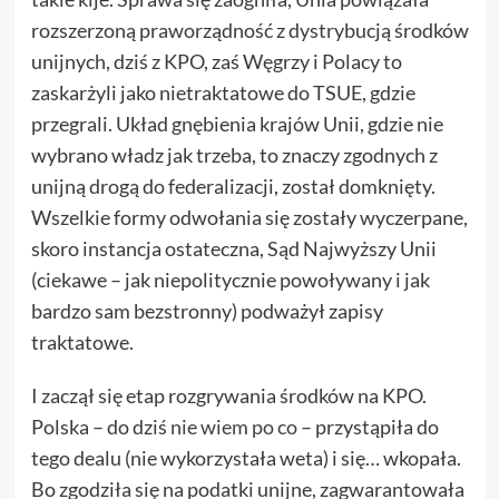
rozszerzoną praworządność z dystrybucją środków
unijnych, dziś z KPO, zaś Węgrzy i Polacy to
zaskarżyli jako nietraktatowe do TSUE, gdzie
przegrali. Układ gnębienia krajów Unii, gdzie nie
wybrano władz jak trzeba, to znaczy zgodnych z
unijną drogą do federalizacji, został domknięty.
Wszelkie formy odwołania się zostały wyczerpane,
skoro instancja ostateczna, Sąd Najwyższy Unii
(ciekawe – jak niepolitycznie powoływany i jak
bardzo sam bezstronny) podważył zapisy
traktatowe.
I zaczął się etap rozgrywania środków na KPO.
Polska – do dziś
nie wiem po co
– przystąpiła do
tego dealu (nie wykorzystała weta) i się… wkopała.
Bo zgodziła się na podatki unijne, zagwarantowała