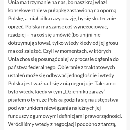
Unia ma trzymanie na nas, bo nasz kraj wlazł
konsekwentnie w pułapkę zastawioną na oporną
Polskę, a miał kilka razy okazję, by się skutecznie
oprzeć. Polska ma szansę coś wynegocjować,
rzadziej – na coś się umówić (bo unijni nie
dotrzymują słowa), tylko wtedy kiedy od jej głosu
ma coś zależeć. Czyli w momentach, w których
Unia chce się posunąć dalej w procesie dążenia do
państwa federalnego. Obieranie z traktatowych
ustaleń może się odbywać jednogłośnie i wtedy
Polska jest ważna. I się z nią negocjuje. Tak samo
było wtedy, kiedy w tym „Dzienniku zarazy”
pisałem o tym
, że Polska godziła się na ustępstwa
pod warunkiem niewiązania należnych jej
funduszy z gumowymi definicjami praworządności.
Wróciliśmy wtedy z negocjacji podobno z tarczą,