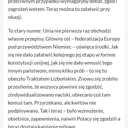
przeciwnym przypadku wymagałyby debat, zgód i
zagrożeń wetem. Teraz można to załatwić przy
okazji.
To stary numer. Unia nie pierwszy raz obchodzi
własne przepisy. Główny cel – federalizacja Europy
pod przywództwem Niemiec – uświęca środki. Jak
się nie dało załatwić kolejnego jej etapu w formie
konstytucji unijnej, jak się nie dało wmusić tego
innym państwom, mimo kilku prób – to się to
obeszło Traktatem Lizbońskim. Znowu się zrobiło
przesilenie, że wszyscy powinni się zgodzić,
zindywidualizowano naciski, obiecano coś tam
komuś tam. Przyrzekano, ale kwitów nie
podpisywano. Tak i teraz – było wzmożenie,
obietnice, zapewnienia, naiwni Polacy się zgodzili a
teraz dostają kamienie milowe.