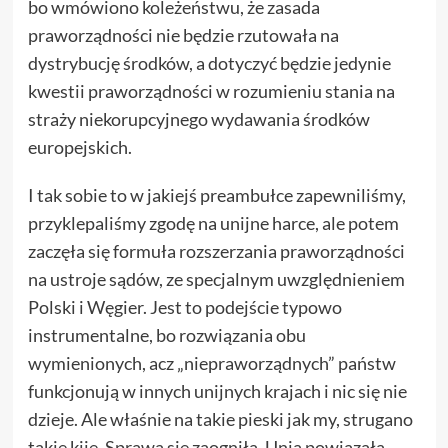
bo wmówiono koleżeństwu, że zasada
praworządności nie będzie rzutowała na
dystrybucję środków, a dotyczyć będzie jedynie
kwestii praworządności w rozumieniu stania na
straży niekorupcyjnego wydawania środków
europejskich.
I tak sobie to w jakiejś preambułce zapewniliśmy,
przyklepaliśmy zgodę na unijne harce, ale potem
zaczęła się formuła rozszerzania praworządności
na ustroje sądów, ze specjalnym uwzględnieniem
Polski i Węgier. Jest to podejście typowo
instrumentalne, bo rozwiązania obu
wymienionych, acz „niepraworządnych” państw
funkcjonują w innych unijnych krajach i nic się nie
dzieje. Ale właśnie na takie pieski jak my, strugano
takie kije. Sprawa się zaogniła, Unia powiązała