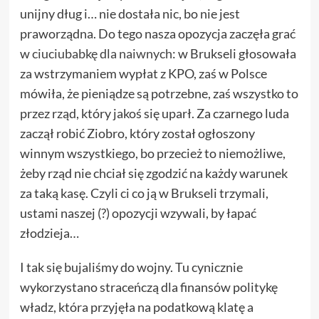
unijny dług i… nie dostała nic, bo nie jest
praworządna. Do tego nasza opozycja zaczęła grać
w
ciuciubabkę dla naiwnych
: w Brukseli głosowała
za wstrzymaniem wypłat z KPO, zaś w Polsce
mówiła, że pieniądze są potrzebne, zaś wszystko to
przez rząd, który jakoś się uparł. Za czarnego luda
zaczął robić Ziobro, który został ogłoszony
winnym wszystkiego, bo przecież to niemożliwe,
żeby rząd nie chciał się zgodzić na każdy warunek
za taką kasę. Czyli ci co ją w Brukseli trzymali,
ustami naszej (?) opozycji wzywali, by łapać
złodzieja…
I tak się bujaliśmy do wojny. Tu cynicznie
wykorzystano straceńczą dla finansów politykę
władz, która przyjęła na podatkową klatę a