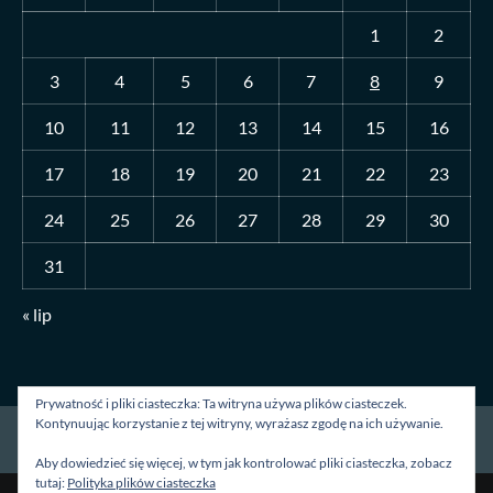
1
2
3
4
5
6
7
8
9
10
11
12
13
14
15
16
17
18
19
20
21
22
23
24
25
26
27
28
29
30
31
« lip
Prywatność i pliki ciasteczka: Ta witryna używa plików ciasteczek.
Kontynuując korzystanie z tej witryny, wyrażasz zgodę na ich używanie.
Strona główna
O mnie
Blog
Kontakt
Aby dowiedzieć się więcej, w tym jak kontrolować pliki ciasteczka, zobacz
tutaj:
Polityka plików ciasteczka