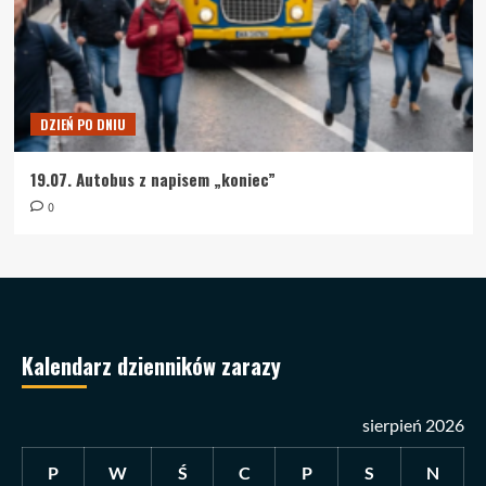
DZIEŃ PO DNIU
19.07. Autobus z napisem „koniec”
0
Kalendarz dzienników zarazy
sierpień 2026
P
W
Ś
C
P
S
N