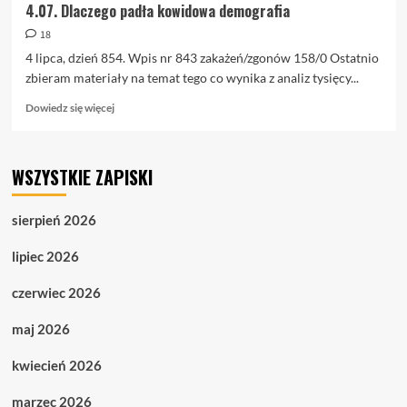
4.07. Dlaczego padła kowidowa demografia
18
4 lipca, dzień 854. Wpis nr 843 zakażeń/zgonów 158/0 Ostatnio
zbieram materiały na temat tego co wynika z analiz tysięcy...
Dowiedz
Dowiedz się więcej
się
więcej
o
WSZYSTKIE ZAPISKI
4.07.
Dlaczego
padła
sierpień 2026
kowidowa
demografia
lipiec 2026
czerwiec 2026
maj 2026
kwiecień 2026
marzec 2026