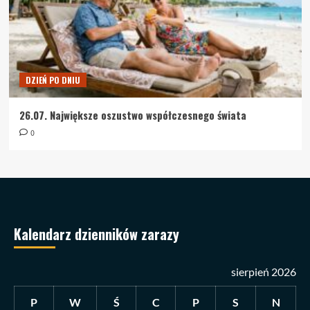
DZIEŃ PO DNIU
26.07. Największe oszustwo współczesnego świata
0
Kalendarz dzienników zarazy
sierpień 2026
P
W
Ś
C
P
S
N