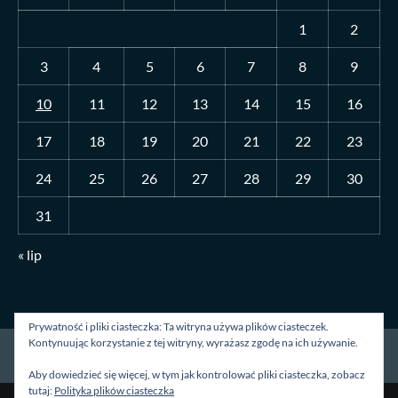
1
2
3
4
5
6
7
8
9
10
11
12
13
14
15
16
17
18
19
20
21
22
23
24
25
26
27
28
29
30
31
« lip
Prywatność i pliki ciasteczka: Ta witryna używa plików ciasteczek.
Kontynuując korzystanie z tej witryny, wyrażasz zgodę na ich używanie.
Strona główna
O mnie
Blog
Kontakt
Aby dowiedzieć się więcej, w tym jak kontrolować pliki ciasteczka, zobacz
tutaj:
Polityka plików ciasteczka