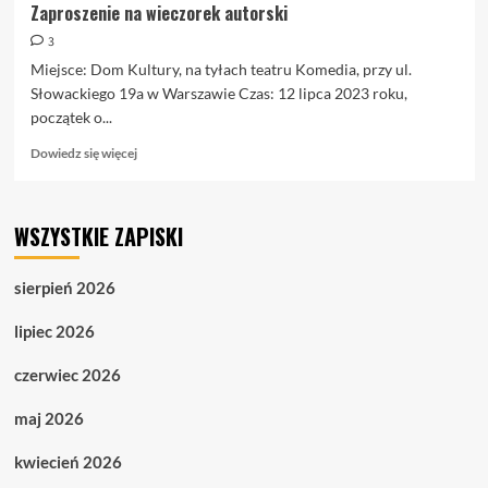
Zaproszenie na wieczorek autorski
3
Miejsce: Dom Kultury, na tyłach teatru Komedia, przy ul.
Słowackiego 19a w Warszawie Czas: 12 lipca 2023 roku,
początek o...
Dowiedz
Dowiedz się więcej
się
więcej
o
WSZYSTKIE ZAPISKI
Zaproszenie
na
wieczorek
sierpień 2026
autorski
lipiec 2026
czerwiec 2026
maj 2026
kwiecień 2026