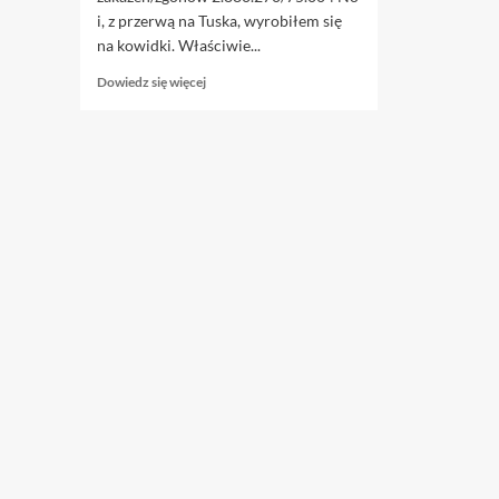
i, z przerwą na Tuska, wyrobiłem się
na kowidki. Właściwie...
Dowiedz
Dowiedz się więcej
się
więcej
o
4.07.
Kowidki,
raczej
tragiczne,
choć
czasem
prześmiewcze.