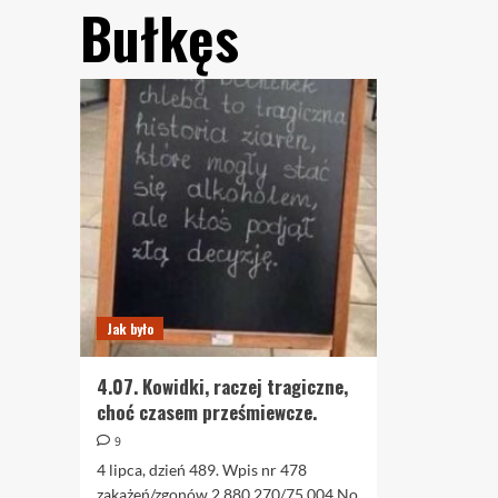
Bułkęs
Jak było
4.07. Kowidki, raczej tragiczne,
choć czasem prześmiewcze.
9
4 lipca, dzień 489. Wpis nr 478
zakażeń/zgonów 2.880.270/75.004 No