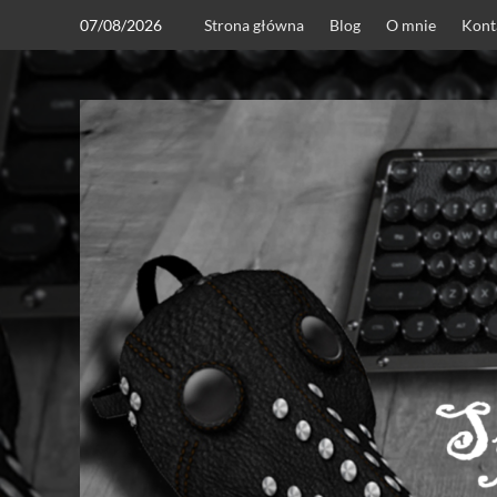
Skip
07/08/2026
Strona główna
Blog
O mnie
Kont
to
content