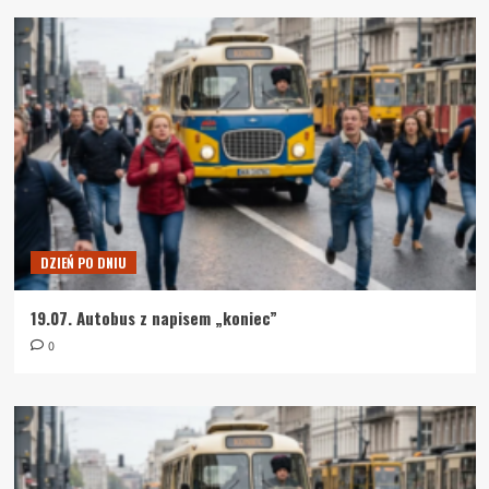
DZIEŃ PO DNIU
19.07. Autobus z napisem „koniec”
0