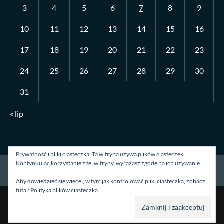
3
4
5
6
7
8
9
10
11
12
13
14
15
16
17
18
19
20
21
22
23
24
25
26
27
28
29
30
31
« lip
Prywatność i pliki ciasteczka: Ta witryna używa plików ciasteczek.
Kontynuując korzystanie z tej witryny, wyrażasz zgodę na ich używanie.
Strona główna
O mnie
Blog
Kontakt
Aby dowiedzieć się więcej, w tym jak kontrolować pliki ciasteczka, zobacz
tutaj:
Polityka plików ciasteczka
Prawa autorskie &kopia; Wszelkie prawa zastrzeżone.
|
CoverNews
autorstwa AF themes