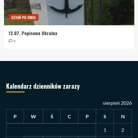
DZIEŃ PO DNIU
12.07. Popisowa Ukraina
0
Kalendarz dzienników zarazy
sierpień 2026
P
W
Ś
C
P
S
N
1
2