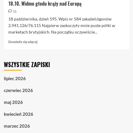
18.10. Widmo głodu krąży nad Europą
11
18 października, dzień 595. Wpis nr 584 zakażeń/zgonów
2.941.126/76.115 Najpierw zaskoczyły mnie puste półki w
marketach brytyjskich. Na początku oczywiście...
Dowiedz
Dowiedz się więcej
się
więcej
o
WSZYSTKIE ZAPISKI
18.10.
Widmo
głodu
lipiec 2026
krąży
nad
czerwiec 2026
Europą
maj 2026
kwiecień 2026
marzec 2026