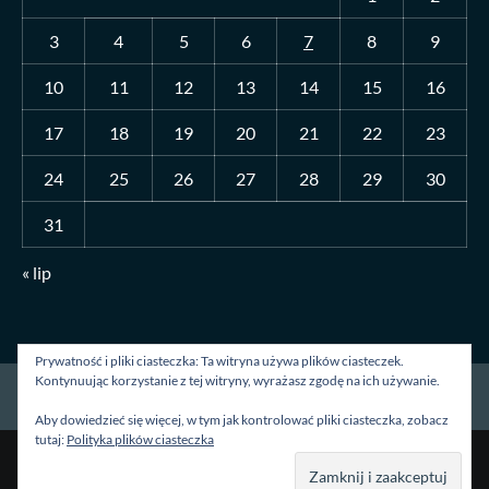
3
4
5
6
7
8
9
10
11
12
13
14
15
16
17
18
19
20
21
22
23
24
25
26
27
28
29
30
31
« lip
Prywatność i pliki ciasteczka: Ta witryna używa plików ciasteczek.
Kontynuując korzystanie z tej witryny, wyrażasz zgodę na ich używanie.
Strona główna
O mnie
Blog
Kontakt
Aby dowiedzieć się więcej, w tym jak kontrolować pliki ciasteczka, zobacz
tutaj:
Polityka plików ciasteczka
Prawa autorskie &kopia; Wszelkie prawa zastrzeżone.
|