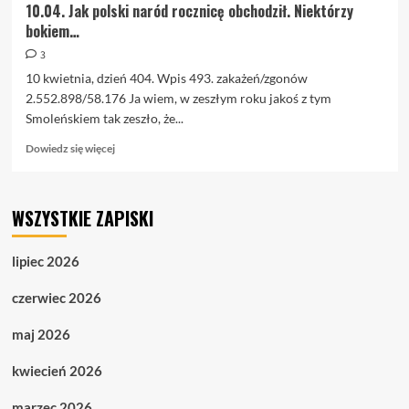
10.04. Jak polski naród rocznicę obchodził. Niektórzy
bokiem…
3
10 kwietnia, dzień 404. Wpis 493. zakażeń/zgonów
2.552.898/58.176 Ja wiem, w zeszłym roku jakoś z tym
Smoleńskiem tak zeszło, że...
Dowiedz
Dowiedz się więcej
się
więcej
o
WSZYSTKIE ZAPISKI
10.04.
Jak
polski
lipiec 2026
naród
rocznicę
czerwiec 2026
obchodził.
Niektórzy
maj 2026
bokiem…
kwiecień 2026
marzec 2026