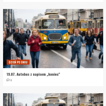
DZIEŃ PO DNIU
19.07. Autobus z napisem „koniec”
0