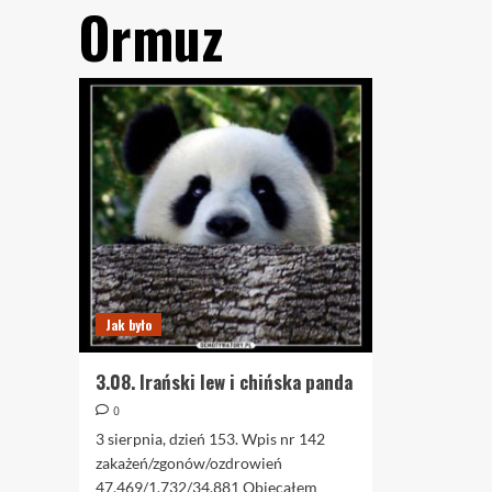
Ormuz
Jak było
3.08. Irański lew i chińska panda
0
3 sierpnia, dzień 153. Wpis nr 142
zakażeń/zgonów/ozdrowień
47.469/1.732/34.881 Obiecałem