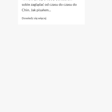
sobie zaglądać od czasu do czasu do
Chin. Jak pisałem...
Dowiedz
Dowiedz się więcej
się
więcej
o
3.08.
Irański
lew
i
chińska
panda