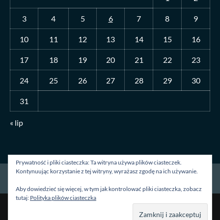
3
4
5
6
7
8
9
10
11
12
13
14
15
16
17
18
19
20
21
22
23
24
25
26
27
28
29
30
31
« lip
Prywatność i pliki ciasteczka: Ta witryna używa plików ciasteczek.
Kontynuując korzystanie z tej witryny, wyrażasz zgodę na ich używanie.
Strona główna
O mnie
Blog
Kontakt
Aby dowiedzieć się więcej, w tym jak kontrolować pliki ciasteczka, zobacz
tutaj:
Polityka plików ciasteczka
Prawa autorskie &kopia; Wszelkie prawa zastrzeżone.
|