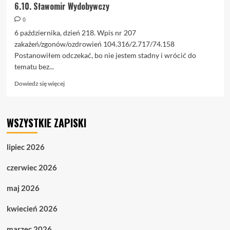
6.10. Sławomir Wydobywczy
0
6 października, dzień 218. Wpis nr 207
zakażeń/zgonów/ozdrowień 104.316/2.717/74.158
Postanowiłem odczekać, bo nie jestem stadny i wrócić do
tematu bez...
Dowiedz
Dowiedz się więcej
się
więcej
o
WSZYSTKIE ZAPISKI
6.10.
Sławomir
Wydobywczy
lipiec 2026
czerwiec 2026
maj 2026
kwiecień 2026
marzec 2026