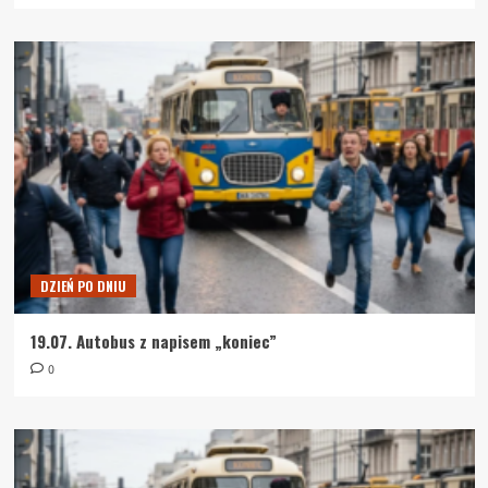
DZIEŃ PO DNIU
19.07. Autobus z napisem „koniec”
0