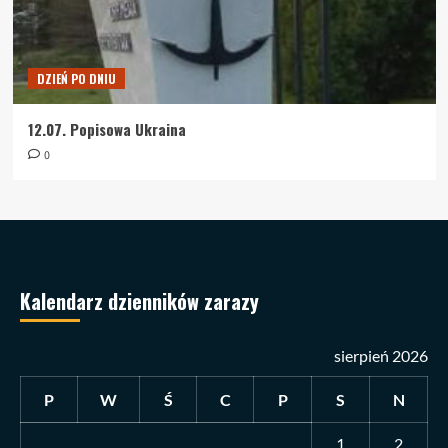
DZIEŃ PO DNIU
12.07. Popisowa Ukraina
0
Kalendarz dzienników zarazy
sierpień 2026
P
W
Ś
C
P
S
N
1
2