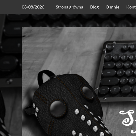
Skip
08/08/2026
Strona główna
Blog
O mnie
Kont
to
content