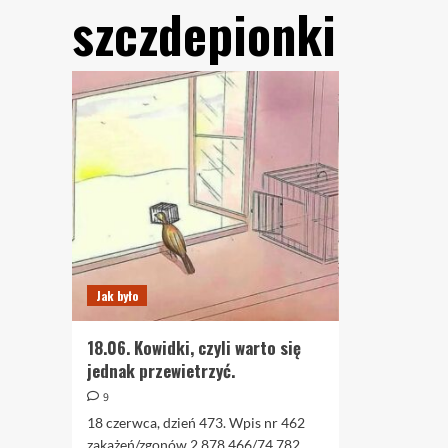
szczdepionki
Jak było
18.06. Kowidki, czyli warto się
jednak przewietrzyć.
9
18 czerwca, dzień 473. Wpis nr 462
zakażeń/zgonów 2.878.466/74.782