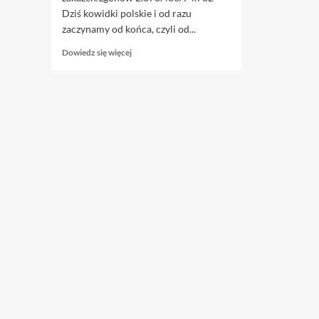
Dziś kowidki polskie i od razu
zaczynamy od końca, czyli od...
Dowiedz
Dowiedz się więcej
się
więcej
o
18.06.
Kowidki,
czyli
warto
się
jednak
przewietrzyć.