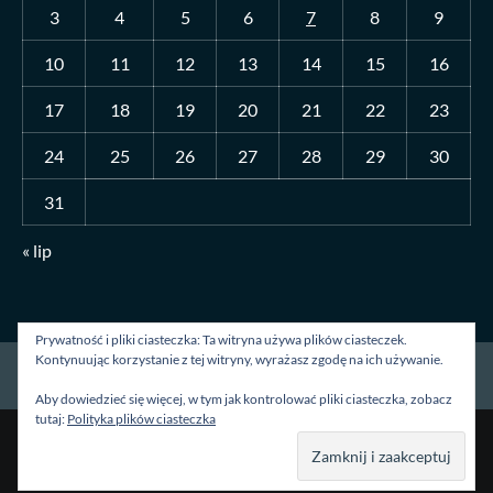
3
4
5
6
7
8
9
10
11
12
13
14
15
16
17
18
19
20
21
22
23
24
25
26
27
28
29
30
31
« lip
Prywatność i pliki ciasteczka: Ta witryna używa plików ciasteczek.
Kontynuując korzystanie z tej witryny, wyrażasz zgodę na ich używanie.
Strona główna
O mnie
Blog
Kontakt
Aby dowiedzieć się więcej, w tym jak kontrolować pliki ciasteczka, zobacz
tutaj:
Polityka plików ciasteczka
Prawa autorskie &kopia; Wszelkie prawa zastrzeżone.
|
CoverNews
autorstwa AF themes