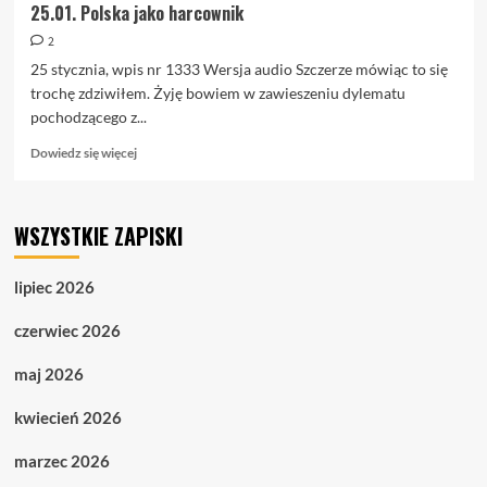
25.01. Polska jako harcownik
2
25 stycznia, wpis nr 1333 Wersja audio Szczerze mówiąc to się
trochę zdziwiłem. Żyję bowiem w zawieszeniu dylematu
pochodzącego z...
Dowiedz
Dowiedz się więcej
się
więcej
o
WSZYSTKIE ZAPISKI
25.01.
Polska
jako
lipiec 2026
harcownik
czerwiec 2026
maj 2026
kwiecień 2026
marzec 2026