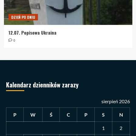
DZIEŃ PO DNIU
12.07. Popisowa Ukraina
0
Kalendarz dzienników zarazy
sierpień 2026
P
W
Ś
C
P
S
N
1
2