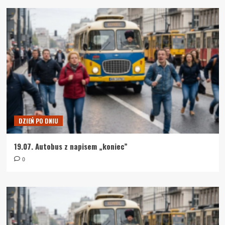
DZIEŃ PO DNIU
19.07. Autobus z napisem „koniec”
0