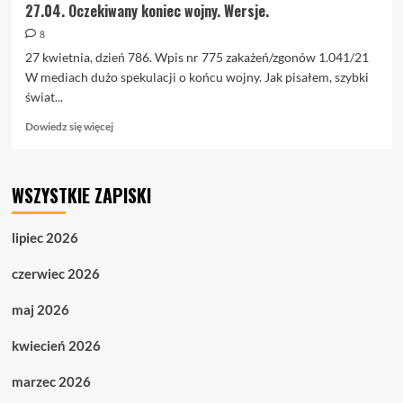
27.04. Oczekiwany koniec wojny. Wersje.
8
27 kwietnia, dzień 786. Wpis nr 775 zakażeń/zgonów 1.041/21
W mediach dużo spekulacji o końcu wojny. Jak pisałem, szybki
świat...
Dowiedz
Dowiedz się więcej
się
więcej
o
WSZYSTKIE ZAPISKI
27.04.
Oczekiwany
koniec
lipiec 2026
wojny.
Wersje.
czerwiec 2026
maj 2026
kwiecień 2026
marzec 2026