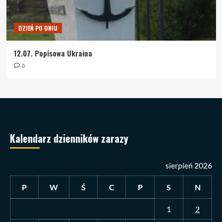
DZIEŃ PO DNIU
12.07. Popisowa Ukraina
0
Kalendarz dzienników zarazy
sierpień 2026
P
W
Ś
C
P
S
N
1
2