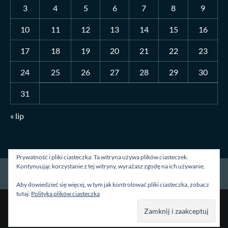
3
4
5
6
7
8
9
10
11
12
13
14
15
16
17
18
19
20
21
22
23
24
25
26
27
28
29
30
31
« lip
Prywatność i pliki ciasteczka: Ta witryna używa plików ciasteczek.
Kontynuując korzystanie z tej witryny, wyrażasz zgodę na ich używanie.
Strona główna
O mnie
Blog
Kontakt
Aby dowiedzieć się więcej, w tym jak kontrolować pliki ciasteczka, zobacz
tutaj:
Polityka plików ciasteczka
Prawa autorskie &kopia; Wszelkie prawa zastrzeżone.
|
CoverNews
autorstwa AF themes