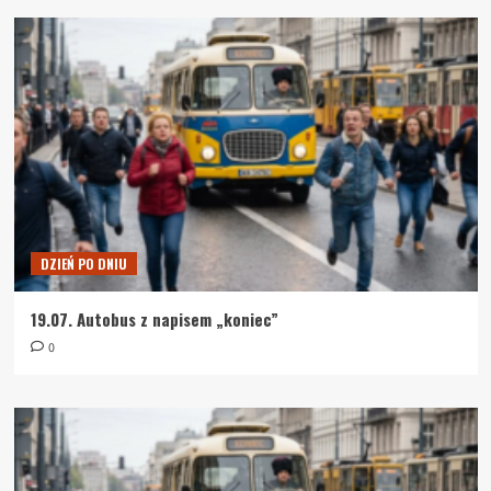
DZIEŃ PO DNIU
19.07. Autobus z napisem „koniec”
0