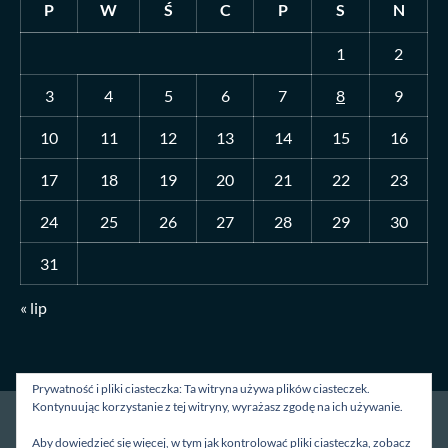
P
W
Ś
C
P
S
N
1
2
3
4
5
6
7
8
9
10
11
12
13
14
15
16
17
18
19
20
21
22
23
24
25
26
27
28
29
30
31
« lip
Prywatność i pliki ciasteczka: Ta witryna używa plików ciasteczek.
Kontynuując korzystanie z tej witryny, wyrażasz zgodę na ich używanie.
Strona główna
O mnie
Blog
Kontakt
Aby dowiedzieć się więcej, w tym jak kontrolować pliki ciasteczka, zobacz