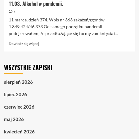
11.03. Alkohol w pandemii.
4
11 marca, dzień 374. Wpis nr 363 zakażeń/zgonów
1.849.424/46.373 Od samego początku pandemii
podejrzewałem, że przedłużające się formy zamknięcia i...
Dowiedz
Dowiedz się więcej
się
więcej
o
WSZYSTKIE ZAPISKI
11.03.
Alkohol
w
sierpień 2026
pandemii.
lipiec 2026
czerwiec 2026
maj 2026
kwiecień 2026