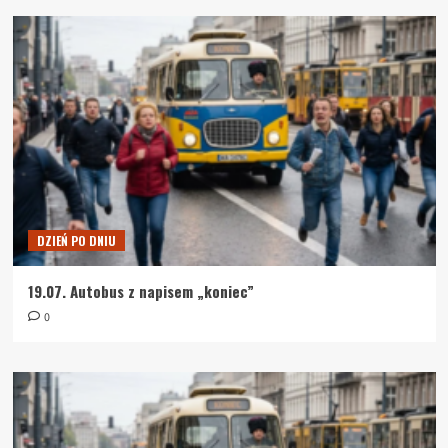
DZIEŃ PO DNIU
19.07. Autobus z napisem „koniec”
0