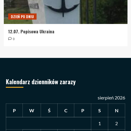
DZIEŃ PO DNIU
12.07. Popisowa Ukraina
0
Kalendarz dzienników zarazy
sierpień 2026
P
W
Ś
C
P
S
N
1
2