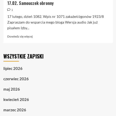
17.02. Samouczek obronny
1
17 lutego, dzień 1082. Wpis nr 1071 zakażeń/zgonów 1923/8
Zapraszam do wsparcia mego bloga Wersja audio Jak już
pisałem Izby...
Dowiedz
Dowiedz się więcej
się
więcej
o
WSZYSTKIE ZAPISKI
17.02.
Samouczek
obronny
lipiec 2026
czerwiec 2026
maj 2026
kwiecień 2026
marzec 2026