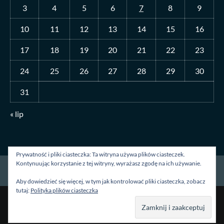
3
4
5
6
7
8
9
10
11
12
13
14
15
16
17
18
19
20
21
22
23
24
25
26
27
28
29
30
31
« lip
Prywatność i pliki ciasteczka: Ta witryna używa plików ciasteczek.
Kontynuując korzystanie z tej witryny, wyrażasz zgodę na ich używanie.
Strona główna
O mnie
Blog
Kontakt
Aby dowiedzieć się więcej, w tym jak kontrolować pliki ciasteczka, zobacz
tutaj:
Polityka plików ciasteczka
Prawa autorskie &kopia; Wszelkie prawa zastrzeżone.
|
CoverNews
autorstwa AF themes