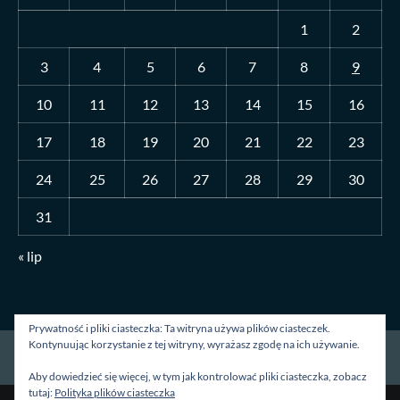
1
2
3
4
5
6
7
8
9
10
11
12
13
14
15
16
17
18
19
20
21
22
23
24
25
26
27
28
29
30
31
« lip
Prywatność i pliki ciasteczka: Ta witryna używa plików ciasteczek.
Kontynuując korzystanie z tej witryny, wyrażasz zgodę na ich używanie.
Strona główna
O mnie
Blog
Kontakt
Aby dowiedzieć się więcej, w tym jak kontrolować pliki ciasteczka, zobacz
tutaj:
Polityka plików ciasteczka