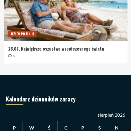
DZIEŃ PO DNIU
26.07. Największe oszustwo współczesnego świata
0
Kalendarz dzienników zarazy
sierpień 2026
P
W
Ś
C
P
S
N