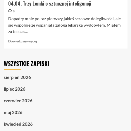
04.04. Trzy Lemki o sztucznej inteligencji
8
Dopadły mnie po raz pierwszy jakieś sercowe dolegliwości, ale
się wspólnie ze wspaniałą załogą lekarską wydobyłem. Miałem
za to czas...
Dowiedz
Dowiedz się więcej
się
więcej
o
WSZYSTKIE ZAPISKI
04.04.
Trzy
Lemki
sierpień 2026
o
sztucznej
lipiec 2026
inteligencji
czerwiec 2026
maj 2026
kwiecień 2026