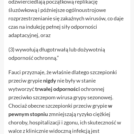
odzwierciedlają początkową replikację
śluzówkową i późniejsze ogólnoustrojowe
rozprzestrzenianie się zakaźnych wirusów, co daje
czas na indukcję pełnej siły odporności
adaptacyjnej, oraz
(3) wywołują długotrwałą lub dożywotnią
odporność ochronną.”
Fauci przyznaje, że właśnie dlatego szczepionki
przeciw grypie
nigdy
nie były w stanie
wytworzyć
trwałej odporności
ochronnej
przeciwko szczepom wirusa grypy sezonowej.
Chociaż obecne szczepionki przeciw grypie
w
pewnym stopniu
zmniejszają ryzyko ciężkiej
choroby, hospitalizacji i zgonu, ich skuteczność w
walce z klinicznie widoczną infekcją jest