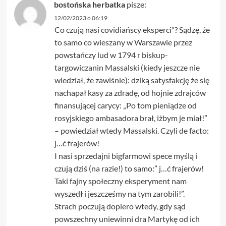
bostońska herbatka
pisze:
12/02/2023 o 06:19
Co czują nasi covidiańscy eksperci”? Sądzę, że
to samo co wieszany w Warszawie przez
powstańczy lud w 1794 r biskup-
targowiczanin Massalski (kiedy jeszcze nie
wiedział, że zawiśnie): dziką satysfakcję że się
nachapał kasy za zdradę, od hojnie zdrajców
finansującej carycy: „Po tom pieniądze od
rosyjskiego ambasadora brał, iżbym je miał!”
– powiedział wtedy Massalski. Czyli de facto:
j…ć frajerów!
I nasi sprzedajni bigfarmowi spece myślą i
czują dziś (na razie!) to samo:” j…ć frajerów!
Taki fajny społeczny eksperyment nam
wyszedł i jeszcześmy na tym zarobili!”.
Strach poczują dopiero wtedy, gdy sąd
powszechny uniewinni dra Martykę od ich