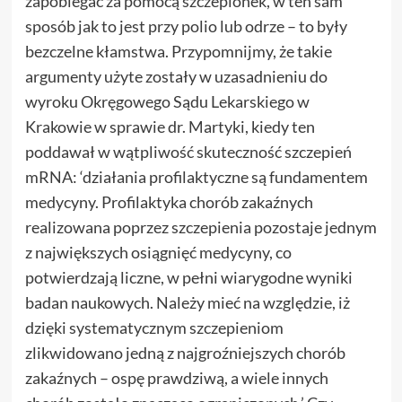
zapobiegać za pomocą szczepionek, w ten sam
sposób jak to jest przy polio lub odrze – to były
bezczelne kłamstwa. Przypomnijmy, że takie
argumenty użyte zostały w uzasadnieniu do
wyroku Okręgowego Sądu Lekarskiego w
Krakowie w sprawie dr. Martyki, kiedy ten
poddawał w wątpliwość skuteczność szczepień
mRNA: ‘działania profilaktyczne są fundamentem
medycyny. Profilaktyka chorób zakaźnych
realizowana poprzez szczepienia pozostaje jednym
z największych osiągnięć medycyny, co
potwierdzają liczne, w pełni wiarygodne wyniki
badan naukowych. Należy mieć na względzie, iż
dzięki systematycznym szczepieniom
zlikwidowano jedną z najgroźniejszych chorób
zakaźnych – ospę prawdziwą, a wiele innych