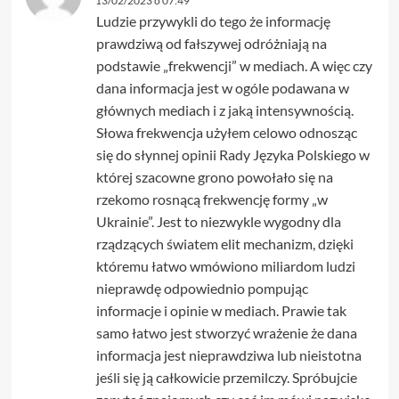
13/02/2023 o 07:49
Ludzie przywykli do tego że informację
prawdziwą od fałszywej odróżniają na
podstawie „frekwencji” w mediach. A więc czy
dana informacja jest w ogóle podawana w
głównych mediach i z jaką intensywnością.
Słowa frekwencja użyłem celowo odnosząc
się do słynnej opinii Rady Języka Polskiego w
której szacowne grono powołało się na
rzekomo rosnącą frekwencję formy „w
Ukrainie”. Jest to niezwykle wygodny dla
rządzących światem elit mechanizm, dzięki
któremu łatwo wmówiono miliardom ludzi
nieprawdę odpowiednio pompując
informacje i opinie w mediach. Prawie tak
samo łatwo jest stworzyć wrażenie że dana
informacja jest nieprawdziwa lub nieistotna
jeśli się ją całkowicie przemilczy. Spróbujcie