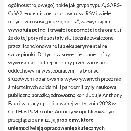
ogólnoustrojowego), takie jak grypa typu A, SARS-
CoV-2, endemiczne koronawirusy, RSV i wiele
innych wirusów „przeziębienia”, zazwyczaj
nie
wywołują pełnej i trwałej odporności
ochronnej, i
że do tej pory nie zostały skutecznie zwalczone
przez licencjonowane
lub eksperymentalne
szczepionki
. Dotychczasowe nieudane próby
wywołania solidnej ochrony przed wirusami
oddechowymi występującymi na błonach
śluzowych i opanowania wywoływanych przez nie
śmiertelnych epidemii i pandemii
były naukową i
publiczną porażką zdrowotną
konkluduje Anthony
Fauci w pracy opublikowanej w styczniu 2023 w
Cell Host&Microbe. Autorzy w opublikowanym
przeglądzie analizują
problemy, które
uniemożliwiają opracowanie skutecznych