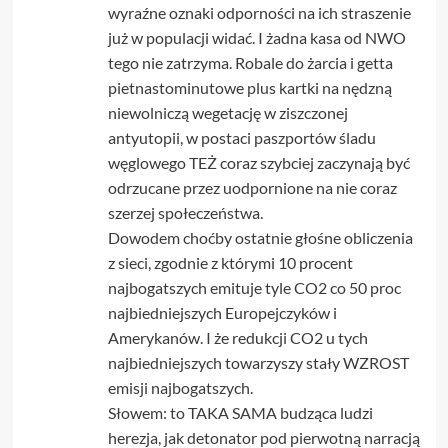
wyraźne oznaki odporności na ich straszenie
już w populacji widać. I żadna kasa od NWO
tego nie zatrzyma. Robale do żarcia i getta
pietnastominutowe plus kartki na nędzną
niewolniczą wegetację w ziszczonej
antyutopii, w postaci paszportów śladu
węglowego TEŻ coraz szybciej zaczynają być
odrzucane przez uodpornione na nie coraz
szerzej społeczeństwa.
Dowodem choćby ostatnie głośne obliczenia
z sieci, zgodnie z którymi 10 procent
najbogatszych emituje tyle CO2 co 50 proc
najbiedniejszych Europejczyków i
Amerykanów. I że redukcji CO2 u tych
najbiedniejszych towarzyszy stały WZROST
emisji najbogatszych.
Słowem: to TAKA SAMA budząca ludzi
herezja, jak detonator pod pierwotną narracją