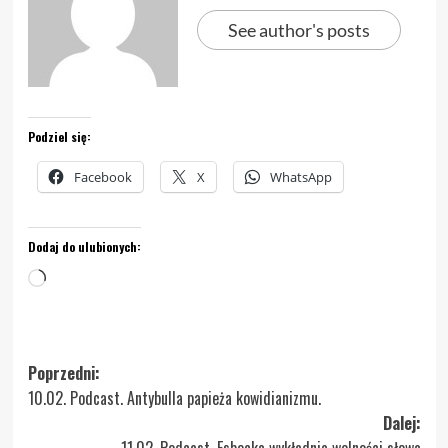
See author's posts
Podziel się:
Facebook
X
WhatsApp
Dodaj do ulubionych:
Wczytywanie…
Zobacz
Poprzedni:
10.02. Podcast. Antybulla papieża kowidianizmu.
wpisy
Dalej:
11.02. Podcast. Esbecka wykładnia wolności słowa