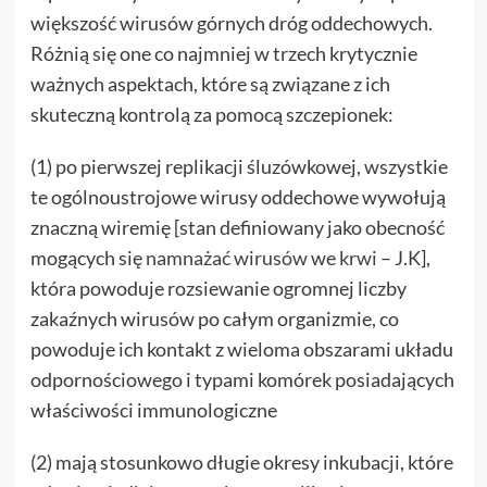
większość wirusów górnych dróg oddechowych.
Różnią się one co najmniej w trzech krytycznie
ważnych aspektach, które są związane z ich
skuteczną kontrolą za pomocą szczepionek:
(1) po pierwszej replikacji śluzówkowej, wszystkie
te ogólnoustrojowe wirusy oddechowe wywołują
znaczną wiremię [stan definiowany jako obecność
mogących się
namnażać
wirusów
we
krwi
– J.K],
która powoduje rozsiewanie ogromnej liczby
zakaźnych wirusów po całym organizmie, co
powoduje ich kontakt z wieloma obszarami układu
odpornościowego i typami komórek posiadających
właściwości immunologiczne
(2) mają stosunkowo długie okresy inkubacji, które