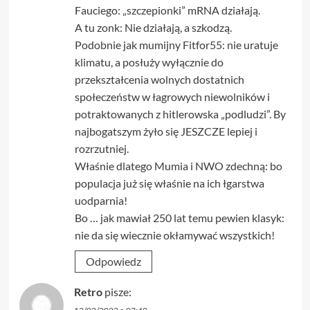
Fauciego: „szczepionki” mRNA działają.
A tu zonk: Nie działają, a szkodzą.
Podobnie jak mumijny Fitfor55: nie uratuje
klimatu, a posłuży wyłącznie do
przekształcenia wolnych dostatnich
społeczeństw w łagrowych niewolników i
potraktowanych z hitlerowska „podludzi”. By
najbogatszym żyło się JESZCZE lepiej i
rozrzutniej.
Właśnie dlatego Mumia i NWO zdechną: bo
populacja już się właśnie na ich łgarstwa
uodparnia!
Bo … jak mawiał 250 lat temu pewien klasyk:
nie da się wiecznie okłamywać wszystkich!
Odpowiedz
Retro
pisze: