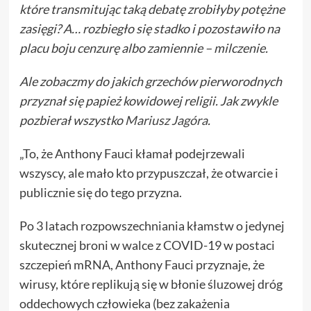
które transmitując taką debatę zrobiłyby potężne
zasięgi? A… rozbiegło się stadko i pozostawiło na
placu boju cenzurę albo zamiennie – milczenie.
Ale zobaczmy do jakich grzechów pierworodnych
przyznał się papież kowidowej religii. Jak zwykle
pozbierał wszystko
Mariusz Jagóra
.
„To, że Anthony Fauci kłamał podejrzewali
wszyscy, ale mało kto przypuszczał, że otwarcie i
publicznie się do tego przyzna.
Po 3 latach rozpowszechniania kłamstw o jedynej
skutecznej broni w walce z COVID-19 w postaci
szczepień mRNA, Anthony Fauci przyznaje, że
wirusy, które replikują się w błonie śluzowej dróg
oddechowych człowieka (bez zakażenia