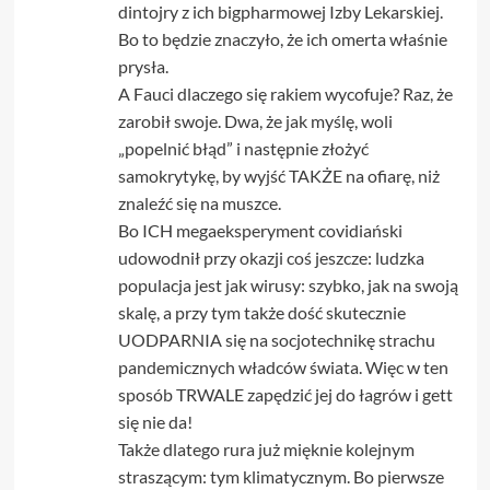
dintojry z ich bigpharmowej Izby Lekarskiej.
Bo to będzie znaczyło, że ich omerta właśnie
prysła.
A Fauci dlaczego się rakiem wycofuje? Raz, że
zarobił swoje. Dwa, że jak myślę, woli
„popelnić błąd” i następnie złożyć
samokrytykę, by wyjść TAKŻE na ofiarę, niż
znaleźć się na muszce.
Bo ICH megaeksperyment covidiański
udowodnił przy okazji coś jeszcze: ludzka
populacja jest jak wirusy: szybko, jak na swoją
skalę, a przy tym także dość skutecznie
UODPARNIA się na socjotechnikę strachu
pandemicznych władców świata. Więc w ten
sposób TRWALE zapędzić jej do łagrów i gett
się nie da!
Także dlatego rura już mięknie kolejnym
straszącym: tym klimatycznym. Bo pierwsze