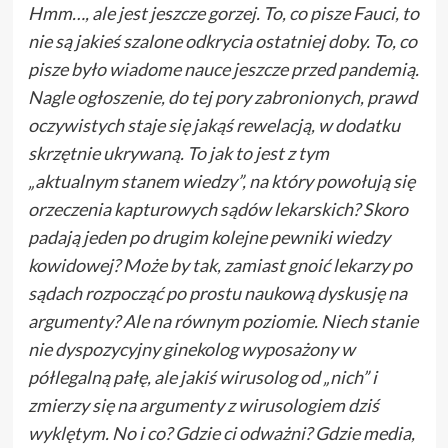
Hmm…, ale jest jeszcze gorzej. To, co pisze Fauci, to
nie są jakieś szalone odkrycia ostatniej doby. To, co
pisze było wiadome nauce jeszcze przed pandemią.
Nagle ogłoszenie, do tej pory zabronionych, prawd
oczywistych staje się jakąś rewelacją, w dodatku
skrzętnie ukrywaną. To jak to jest z tym
„aktualnym stanem wiedzy”, na który powołują się
orzeczenia kapturowych sądów lekarskich? Skoro
padają jeden po drugim kolejne pewniki wiedzy
kowidowej? Może by tak, zamiast gnoić lekarzy po
sądach rozpocząć po prostu naukową dyskusję na
argumenty? Ale na równym poziomie. Niech stanie
nie dyspozycyjny ginekolog wyposażony w
półlegalną pałę, ale jakiś wirusolog od „nich” i
zmierzy się na argumenty z wirusologiem dziś
wyklętym. No i co? Gdzie ci odważni? Gdzie media,