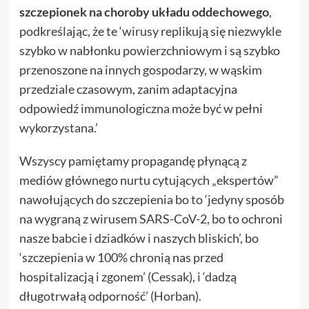
szczepionek na choroby układu oddechowego
,
podkreślając, że te ‘wirusy replikują się niezwykle
szybko w nabłonku powierzchniowym i są szybko
przenoszone na innych gospodarzy, w wąskim
przedziale czasowym, zanim adaptacyjna
odpowiedź immunologiczna może być w pełni
wykorzystana.’
Wszyscy pamiętamy propagandę płynącą z
mediów głównego nurtu cytujących „ekspertów”
nawołujących do szczepienia bo to ‘jedyny sposób
na wygraną z wirusem SARS-CoV-2, bo to ochroni
nasze babcie i dziadków i naszych bliskich’, bo
‘szczepienia w 100% chronią nas przed
hospitalizacją i zgonem’ (Cessak), i ‘dadzą
długotrwałą odporność’ (Horban).