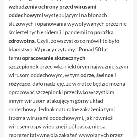
wzbudzenia ochrony przed wirusami
oddechowymi
występującymi na błonach
śluzowych i opanowania wywoływanych przez nie
śmiertelnych epidemii i pandemii
to porażka
zdrowotna.
Czyli, że
wszystko co mówił to było
kłamstwo. W pracy czytamy: ‘Ponad 50 lat
temu
opracowanie skutecznych
szczepionek
przeciwko niektórym najważniejszym
wirusom oddechowym, w tym
odrze, śwince i
różyczce
, dało nadzieję, że wkrótce będzie można
opracować szczepionki przeciwko wszystkim
innym wirusom atakującym górny układ
oddechowy. Jednak naturalne zakażenia tymi
trzema wirusami oddechowymi, jak również
wirusem ospy wietrznej i półpaśca, nie są
reprezentatywne dla zakażeń wywołanych przez