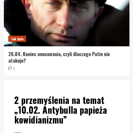
Jak było
26.04. Koniec onucowania, czyli dlaczego Putin nie
atakuje?
1
2 przemyślenia na temat
„
10.02. Antybulla papieża
kowidianizmu
”