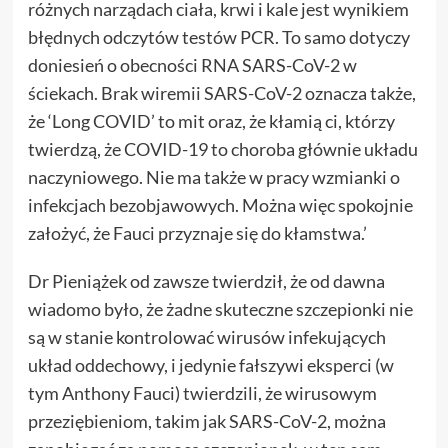
różnych narządach ciała, krwi i kale jest wynikiem
błędnych odczytów testów PCR. To samo dotyczy
doniesień o obecności RNA SARS-CoV-2 w
ściekach. Brak wiremii SARS-CoV-2 oznacza także,
że ‘Long COVID’ to mit oraz, że ​​kłamią ci, którzy
twierdzą, że COVID-19 to choroba głównie układu
naczyniowego. Nie ma także w pracy wzmianki o
infekcjach bezobjawowych. Można więc spokojnie
założyć, że Fauci przyznaje się do kłamstwa.’
Dr Pieniążek od zawsze twierdził, że od dawna
wiadomo było, że żadne skuteczne szczepionki nie
są w stanie kontrolować wirusów infekujących
układ oddechowy, i jedynie fałszywi eksperci (w
tym Anthony Fauci) twierdzili, że wirusowym
przeziębieniom, takim jak SARS-CoV-2, można