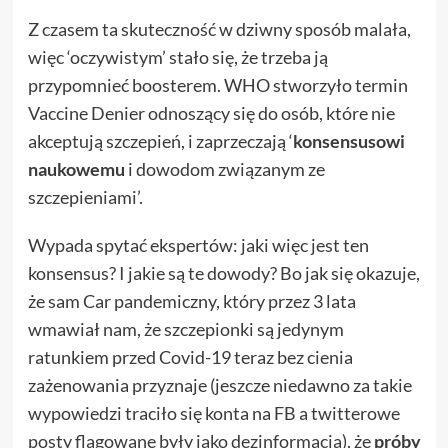
Z czasem ta skuteczność w dziwny sposób malała,
więc ‘oczywistym’ stało się, że trzeba ją
przypomnieć boosterem. WHO stworzyło termin
Vaccine Denier odnoszący się do osób, które nie
akceptują szczepień, i zaprzeczają ‘
konsensusowi
naukowemu
i dowodom związanym ze
szczepieniami’.
Wypada spytać ekspertów: jaki więc jest ten
konsensus? I jakie są te dowody? Bo jak się okazuje,
że sam Car pandemiczny, który przez 3 lata
wmawiał nam, że szczepionki są jedynym
ratunkiem przed Covid-19 teraz bez cienia
zażenowania przyznaje (jeszcze niedawno za takie
wypowiedzi traciło się konta na FB a twitterowe
posty flagowane były jako dezinformacja), że
próby