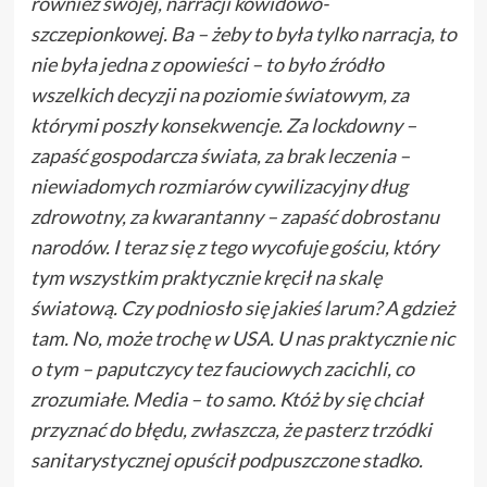
również swojej, narracji kowidowo-
szczepionkowej. Ba – żeby to była tylko narracja, to
nie była jedna z opowieści – to było źródło
wszelkich decyzji na poziomie światowym, za
którymi poszły konsekwencje. Za lockdowny –
zapaść gospodarcza świata, za brak leczenia –
niewiadomych rozmiarów cywilizacyjny dług
zdrowotny, za kwarantanny – zapaść dobrostanu
narodów. I teraz się z tego wycofuje gościu, który
tym wszystkim praktycznie kręcił na skalę
światową. Czy podniosło się jakieś larum? A gdzież
tam. No, może trochę w USA. U nas praktycznie nic
o tym – paputczycy tez fauciowych zacichli, co
zrozumiałe. Media – to samo. Któż by się chciał
przyznać do błędu, zwłaszcza, że pasterz trzódki
sanitarystycznej opuścił podpuszczone stadko.