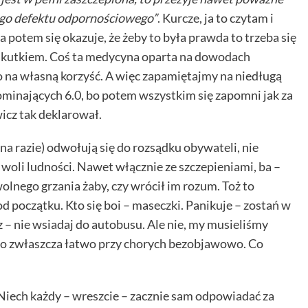
ego defektu odpornościowego”
. Kurcze, ja to czytam i
potem się okazuje, że żeby to była prawda to trzeba się
 skutkiem. Coś ta medycyna oparta na dowodach
lko na własną korzyść. A więc zapamiętajmy na niedługą
minających 6.0, bo potem wszystkim się zapomni jak za
icz tak deklarował.
j (na razie) odwołują się do rozsądku obywateli, nie
woli ludności. Nawet włącznie ze szczepieniami, ba –
lnego grzania żaby, czy wrócił im rozum. Toż to
d początku. Kto się boi – maseczki. Panikuje – zostań w
z – nie wsiadaj do autobusu. Ale nie, my musieliśmy
o zwłaszcza łatwo przy chorych bezobjawowo. Co
 Niech każdy – wreszcie – zacznie sam odpowiadać za