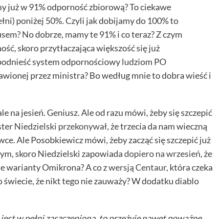
amy już w 91% odporność zbiorową? To ciekawe
ełni) poniżej 50%. Czyli jak dobijamy do 100% to
rusem? No dobrze, mamy te 91% i co teraz? Z czym
ść, skoro przytłaczająca większość się już
podnieść system odpornościowy ludziom PO
awionej przez ministra? Bo według mnie to dobra wieść i
le na jesień. Geniusz. Ale od razu mówi, żeby się szczepić
ster
Niedzielski przekonywał
, że trzecia da nam wieczną
ce. Ale Posobkiewicz mówi, żeby zacząć się szczepić już
czym, skoro Niedzielski zapowiada
dopiero na wrzesień
, że
ie warianty Omikrona? A co z
wersją Centaur
, która czeka
o świecie, że nikt tego nie zauważy? W dodatku diablo
 jest w pełni zaszczepiona, to przeżyje nawet poważne