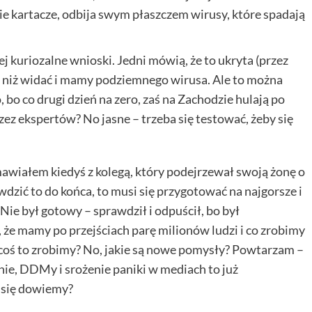
kie kartacze, odbija swym płaszczem wirusy, które spadają
j kuriozalne wnioski. Jedni mówią, że to ukryta (przez
j niż widać i mamy podziemnego wirusa. Ale to można
 bo co drugi dzień na zero, zaś na Zachodzie hulają po
z ekspertów? No jasne – trzeba się testować, żeby się
awiałem kiedyś z kolegą, który podejrzewał swoją żonę o
dzić to do końca, to musi się przygotować na najgorsze i
Nie był gotowy – sprawdził i odpuścił, bo był
że mamy po przejściach parę milionów ludzi i co zrobimy
 coś to zrobimy? No, jakie są nowe pomysły? Powtarzam –
ie, DDMy i srożenie paniki w mediach to już
k się dowiemy?