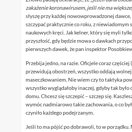
zakażenie koronawirusem, jeśli nie ma większ
słyszę przy każdej nowowprowadzonej dawce, a 
szczypać praktycznie co roku, z niewiadomym
naukowych kręci. Jak kelner, który się myli ty
przyszłość, gdy będzie mowa o dawkach przypo
pierwszych dawek, że pan inspektor Posobkiew
Przebija jedno, na razie. Oficjele coraz częście
przewidują obostrzeń, wszystko oddają wolnej 
maseczkowaniem. Nie wiem czy to taktyka powo
wszystko wyglądałoby inaczej, gdyby tak było o
domu. Chcesz się szczepić – szczep się. Kaszles
wymóc nadmiarowo takie zachowania, o co był
czyniło każdego podejrzanym.
Jeśli to ma pójść po dobrawoli, to w porządku.