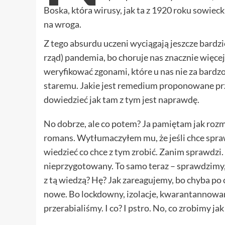
Boska, która wirusy, jak ta z 1920 roku sowiec
na wroga.
Z tego absurdu uczeni wyciągają jeszcze bardzie
rząd) pandemia, bo choruje nas znacznie więce
weryfikować zgonami, które u nas nie za bardzo,
staremu. Jakie jest remedium proponowane prze
dowiedzieć jak tam z tym jest naprawdę.
No dobrze, ale co potem? Ja pamiętam jak rozm
romans. Wytłumaczyłem mu, że jeśli chce spraw
wiedzieć co chce z tym zrobić. Zanim sprawdzi. 
nieprzygotowany. To samo teraz – sprawdzimy, 
z tą wiedzą? Hę? Jak zareagujemy, bo chyba po
nowe. Bo lockdowny, izolacje, kwarantannowan
przerabialiśmy. I co? I pstro. No, co zrobimy ja