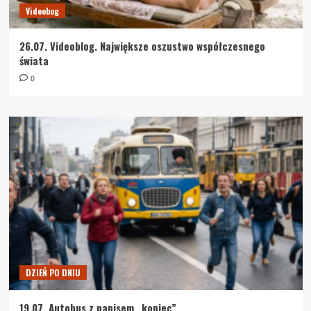
Videobog
26.07. Videoblog. Największe oszustwo współczesnego
świata
0
DZIEŃ PO DNIU
19.07. Autobus z napisem „koniec”