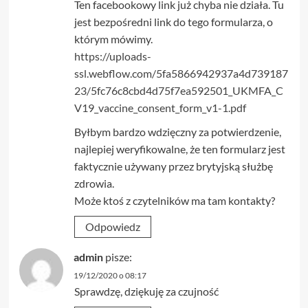
Ten facebookowy link już chyba nie działa. Tu
jest bezpośredni link do tego formularza, o
którym mówimy.
https://uploads-
ssl.webflow.com/5fa5866942937a4d739187
23/5fc76c8cbd4d75f7ea592501_UKMFA_C
V19_vaccine_consent_form_v1-1.pdf
Byłbym bardzo wdzięczny za potwierdzenie,
najlepiej weryfikowalne, że ten formularz jest
faktycznie używany przez brytyjską służbę
zdrowia.
Może ktoś z czytelników ma tam kontakty?
Odpowiedz
admin
pisze:
19/12/2020 o 08:17
Sprawdzę, dziękuję za czujność