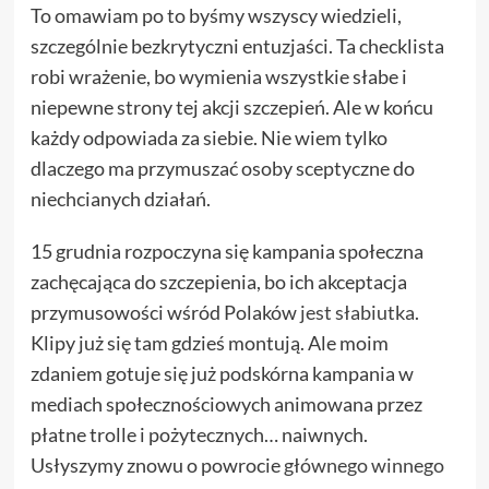
To omawiam po to byśmy wszyscy wiedzieli,
szczególnie bezkrytyczni entuzjaści. Ta checklista
robi wrażenie, bo wymienia wszystkie słabe i
niepewne strony tej akcji szczepień. Ale w końcu
każdy odpowiada za siebie. Nie wiem tylko
dlaczego ma przymuszać osoby sceptyczne do
niechcianych działań.
15 grudnia rozpoczyna się kampania społeczna
zachęcająca do szczepienia, bo ich akceptacja
przymusowości wśród Polaków
jest słabiutka
.
Klipy już się tam gdzieś montują. Ale moim
zdaniem gotuje się już podskórna kampania w
mediach społecznościowych animowana przez
płatne trolle i pożytecznych… naiwnych.
Usłyszymy znowu o powrocie
głównego winnego