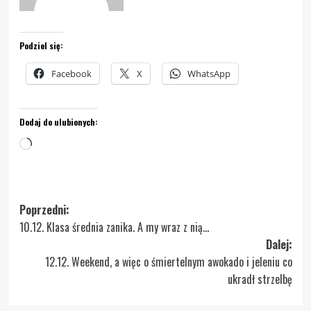
Podziel się:
Facebook
X
WhatsApp
Dodaj do ulubionych:
Wczytywanie…
Zobacz
Poprzedni:
10.12. Klasa średnia zanika. A my wraz z nią…
wpisy
Dalej:
12.12. Weekend, a więc o śmiertelnym awokado i jeleniu co
ukradł strzelbę