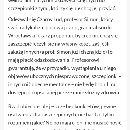
wektorami natychmiastowych chętnych do
szczepionki z tymi, którzy się nie chcą jej przyjąć.
Odezwał się Czarny Lud,
profesor Simon
, który
swój radykalizm posuwa już do granic absurdu.
Wrocławski lekarz proponuje by ci co nie chcą się
zaszczepić leczyli się na własny koszt, zaś jeśli
zakażą innych (a prof. Simon już ich znajdzie) to
mają płacić odszkodowania. Profesorowi
gwarantuję, że w przypadku wystąpienia u niego
objawów ubocznych niesprawdzonej szczepionki –
innych niż obecne mentalne – nie będę bronił mu
dostępu do opłacanej przeze mnie służby zdrowia.
Rząd obiecuje
, ale jeszcze bez konkretów, pewne
ułatwienia dla zaszczepionych, nie bardzo tylko
rozumiem jakie? No bo mają ci oni nie musieć nosić