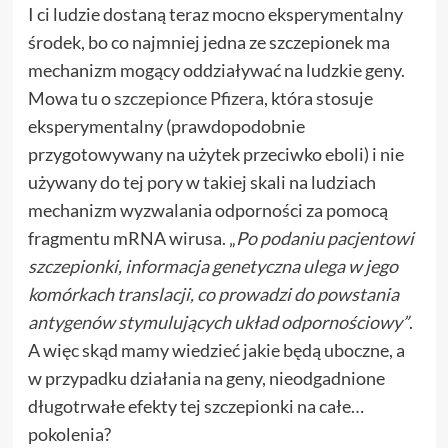
I ci ludzie dostaną teraz mocno eksperymentalny
środek, bo co najmniej jedna ze szczepionek ma
mechanizm mogący oddziaływać na ludzkie geny.
Mowa tu o
szczepionce Pfizera
, która stosuje
eksperymentalny (prawdopodobnie
przygotowywany na użytek przeciwko eboli) i nie
używany do tej pory w takiej skali na ludziach
mechanizm wyzwalania odporności za pomocą
fragmentu mRNA wirusa. „
Po podaniu pacjentowi
szczepionki, informacja genetyczna ulega w jego
komórkach translacji, co prowadzi do powstania
antygenów stymulujących układ odpornościowy
”
.
A więc skąd mamy wiedzieć jakie będą uboczne, a
w przypadku działania na geny, nieodgadnione
długotrwałe efekty tej szczepionki na całe…
pokolenia?