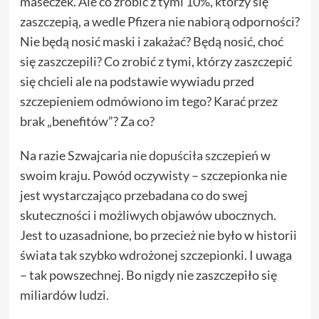
maseczek. Ale co zrobić z tymi 10%, którzy się
zaszczepią, a wedle Pfizera nie nabiorą odporności?
Nie będą nosić maski i zakażać? Będą nosić, choć
się zaszczepili? Co zrobić z tymi, którzy zaszczepić
się chcieli ale na podstawie wywiadu przed
szczepieniem odmówiono im tego? Karać przez
brak „benefitów”? Za co?
Na razie Szwajcaria
nie dopuściła szczepień
w
swoim kraju. Powód oczywisty – szczepionka nie
jest wystarczająco przebadana co do swej
skuteczności i możliwych objawów ubocznych.
Jest to uzasadnione, bo przecież nie było w historii
świata tak szybko wdrożonej szczepionki. I uwaga
– tak powszechnej. Bo nigdy nie zaszczepiło się
miliardów ludzi.