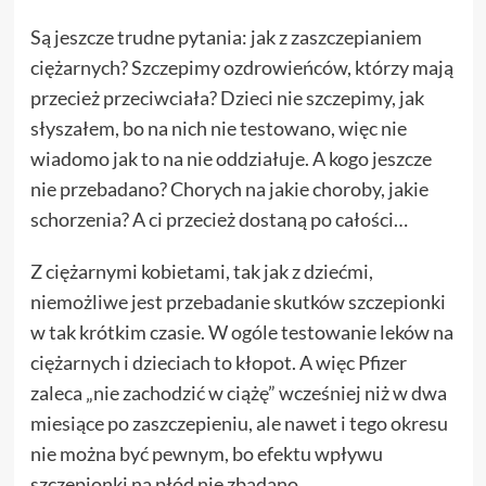
Są jeszcze trudne pytania: jak z zaszczepianiem
ciężarnych? Szczepimy ozdrowieńców, którzy mają
przecież przeciwciała? Dzieci nie szczepimy, jak
słyszałem, bo na nich nie testowano, więc nie
wiadomo jak to na nie oddziałuje. A kogo jeszcze
nie przebadano? Chorych na jakie choroby, jakie
schorzenia? A ci przecież dostaną po całości…
Z ciężarnymi kobietami, tak jak z dziećmi,
niemożliwe jest przebadanie skutków szczepionki
w tak krótkim czasie. W ogóle testowanie leków na
ciężarnych i dzieciach to kłopot. A więc Pfizer
zaleca „nie zachodzić w ciążę” wcześniej niż w dwa
miesiące po zaszczepieniu, ale nawet i tego okresu
nie można być pewnym, bo efektu wpływu
szczepionki na płód nie zbadano.