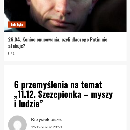
Jak było
26.04. Koniec onucowania, czyli dlaczego Putin nie
atakuje?
1
6 przemyślenia na temat
„
11.12. Szczepionka – myszy
i ludzie
”
Krzysiek
pisze:
12/12/2020 o 23:53