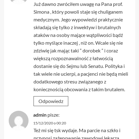
Już dawno zwróciłem uwagę na Pana prof.
Simona , który powoli staje się chuliganem
medycznym. Jego wypowiedzi praktycznie
składają się tylko z inwektyw i brutalnych
ataków na osoby mające wątpliwości bądź
tylko myślące inaczej , niż on. Wcale się nie
zdziwię jak mając taki ” dorobek ” i coraz
większą rozpoznawalność z łatwością
dostanie się do Sejmu lub Senatu. Polityka i
tak wiele nie ucierpi, a pacjenci nie będą mieli
dodatkowego stresu związanego z
koniecznością obcowania z takim brutalem.
Odpowiedz
admin
pisze:
15/12/2020 o 00:20
Też mi się tsk wydaje. Ma parcie na szkło i
przynosi zażenowanie zawodowi lekarza.