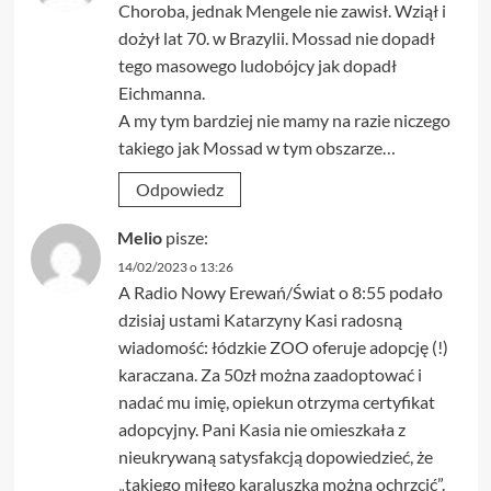
Choroba, jednak Mengele nie zawisł. Wziął i
dożył lat 70. w Brazylii. Mossad nie dopadł
tego masowego ludobójcy jak dopadł
Eichmanna.
A my tym bardziej nie mamy na razie niczego
takiego jak Mossad w tym obszarze…
Odpowiedz
Melio
pisze:
14/02/2023 o 13:26
A Radio Nowy Erewań/Świat o 8:55 podało
dzisiaj ustami Katarzyny Kasi radosną
wiadomość: łódzkie ZOO oferuje adopcję (!)
karaczana. Za 50zł można zaadoptować i
nadać mu imię, opiekun otrzyma certyfikat
adopcyjny. Pani Kasia nie omieszkała z
nieukrywaną satysfakcją dopowiedzieć, że
„takiego miłego karaluszka można ochrzcić”.