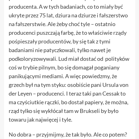
producenta. A w tych badaniach, co to miały być
ukryte przez 75 lat, dziura na dziurze i fałszerstwo
na fałszerstwie. Ale żeby choć tyle – ostatnio
producenci puszczają farbę, że to właściwie
rządy
pośpieszały producentów
, by się tak z tymi
badaniami nie patyczkowali, tylko nawet je
podkoloryzowywali. Lud miał dostać od polityków
coś w trybie pilnym, bo się domagał poganiany
panikującymi mediami. A więc powiedzmy, że
grzech był na tym styku: osobiście pani Ursula von
der Leyen – producenci. I teraz taki pan Cessak to
ma czyściutkie rączki, bo dostał papiery, że można,
rząd tylko się wykłócał tam w Brukseli by było
towaru jak najwięcej i tyle.
No dobra – przyjmijmy, że tak było. Ale co potem?