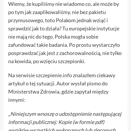
Wiemy, że kupiliśmy nie wiadomo co, ale może by
po tym jak zaaplikowaliśmy, nie bez pakietu
przymusowego, toto Polakom jednak wziąć i
sprawdzić jak to działa? Tu europejskie instytucje
nie mają nic do tego, Polska mogła sobie
zafundować takie badania. Po prostu wystarczyło
posprawdzać jak jest z zachorowalnością, nie tylko
na kowida, po wzięciu szczepionki.
Na serwisie
szczepienie.info
znalazłem ciekawy
artykuł o tej sytuacji. Autor wysłał pismo do
Ministerstwa Zdrowia, gdzie zapytał między
innymi:
„Niniejszym wnoszę o udostępnienie następującej
informacji publicznej:
Kopie (w formie pdf)
wyników wszystkich wykonanych lub zleconych