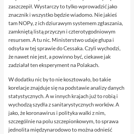
zaszczepił. Wystarczy to tylko wprowadzić jako
znacznik i wszystko będzie wiadomo. Nie jakieś
tam NOPy, z ich dziurawym systemem zgłaszania,
zamkniętą listą przyczyn i czterotygodniowym
resursem. A tu nic. Ministerstwo udaje głupa i
odsyła w tej sprawie do Cessaka. Czyli wychodzi,
że nawet nie jest, a powinno być, ciekawe jak
zadziałał ten eksperyment na Polakach.
W dodatku nic by to nie kosztowało, bo takie
korelacje znajduje się na podstawie analizy danych
statystycznych. A w innych krajach już to robią i
wychodzą szydła z sanitarystycznych worków. A
jako, że koronawirus i polityka walki z nim,
szczególnie na polu szczepionkowym, to sprawa
jednolita międzynarodowo to można odnieść