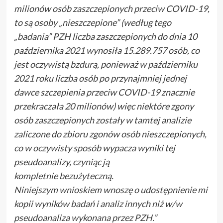
milionów osób zaszczepionych przeciw COVID-19,
to są osoby „nieszczepione” (według tego
„badania” PZH liczba zaszczepionych do dnia 10
października 2021 wynosiła 15.289.757 osób, co
jest oczywistą bzdurą, ponieważ w październiku
2021 roku liczba osób po przynajmniej jednej
dawce szczepienia przeciw COVID-19 znacznie
przekraczała 20 milionów) więc niektóre zgony
osób zaszczepionych zostały w tamtej analizie
zaliczone do zbioru zgonów osób nieszczepionych,
co w oczywisty sposób wypacza wyniki tej
pseudoanalizy, czyniąc ją
kompletnie bezużyteczną.
Niniejszym wnioskiem wnoszę o udostępnienie mi
kopii wyników badań i analiz innych niż w/w
pseudoanaliza wykonana przez PZH.”