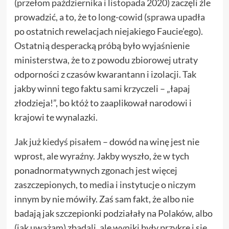
(
przełom października i listopada 2020
) zaczęli źle
prowadzić, a to, że to
long-cowid
(
sprawa upadła
po ostatnich rewelacjach niejakiego Faucie’ego).
Ostatnią desperacką próbą było wyjaśnienie
ministerstwa, że to z powodu zbiorowej utraty
odporności z czasów kwarantann i izolacji. Tak
jakby winni tego faktu sami krzyczeli – „łapaj
złodzieja!”, bo któż to zaaplikował narodowi i
krajowi te wynalazki.
Jak już
kiedyś pisałem
– dowód na winę jest nie
wprost, ale wyraźny. Jakby wyszło, że w tych
ponadnormatywnych zgonach jest więcej
zaszczepionych, to media i instytucje o niczym
innym by nie mówiły. Zaś sam fakt, że albo nie
badają jak szczepionki podziałały na Polaków, albo
(jak uważam) zbadali, ale wyniki były przykre i się