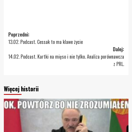
Zobacz
Poprzedni:
13.02. Podcast. Cessak to ma klawe życie
wpisy
Dalej:
14.02. Podcast. Kartki na mięso i nie tylko. Analiza porównawcza
z PRL.
Więcej historii