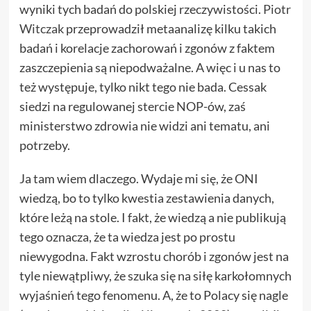
wyniki tych badań do polskiej rzeczywistości.
Piotr
Witczak
przeprowadził metaanalizę kilku takich
badań i korelacje zachorowań i zgonów z faktem
zaszczepienia są niepodważalne. A więc i u nas to
też występuje, tylko nikt tego nie bada. Cessak
siedzi na regulowanej stercie NOP-ów, zaś
ministerstwo zdrowia nie widzi ani tematu, ani
potrzeby.
Ja tam wiem dlaczego. Wydaje mi się, że ONI
wiedzą, bo to tylko kwestia zestawienia danych,
które leżą na stole. I fakt, że wiedzą a nie publikują
tego oznacza, że ta wiedza jest po prostu
niewygodna. Fakt wzrostu chorób i zgonów jest na
tyle niewątpliwy, że szuka się na siłę karkołomnych
wyjaśnień tego fenomenu. A, że to Polacy się nagle