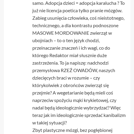
samo. Adopcja dzieci = adopcja karalucha ? To
już nie licencja poetica tylko pranie mózgów.
Zabieg usunięcia człowieka, coś nieistotnego,
technicznego, a dla kontrastu podnoszone
MASOWE MORDOWANIE zwierząt w
ubojniach – to o ten język chodzi,
przeinaczanie znaczeń i ich wagi, co do
którego Redaktor miał słusznie duże
zastrzeżenia. To ja napiszę: nadchodzi
przemysłowa RZEŹ OWADÓW, naszych
dziecięcych braci w rozumie – czy
którykolwiek z obrońców zwierząt się
przejmie? A wegetarianie będą mieli coś
naprzeciw spożyciu mąki krykietowej, czy
nadal będą ideologicznie wybrzydzać? Więc
teraz jak im ideologicznie sprzedać kanibalizm
w takiej sytuacji?
Zbyt plastyczne mózgi, bez pogłębionej