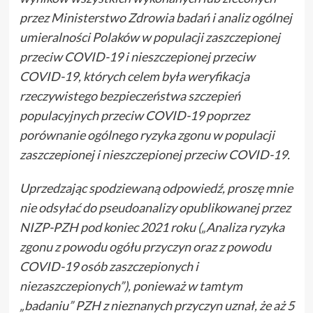
przez Ministerstwo Zdrowia badań i analiz ogólnej
umieralności Polaków w populacji zaszczepionej
przeciw COVID-19 i nieszczepionej przeciw
COVID-19, których celem była weryfikacja
rzeczywistego bezpieczeństwa szczepień
populacyjnych przeciw COVID-19 poprzez
porównanie ogólnego ryzyka zgonu w populacji
zaszczepionej i nieszczepionej przeciw COVID-19.
Uprzedzając spodziewaną odpowiedź, proszę mnie
nie odsyłać do pseudoanalizy opublikowanej przez
NIZP-PZH pod koniec 2021 roku („Analiza ryzyka
zgonu z powodu ogółu przyczyn oraz z powodu
COVID-19 osób zaszczepionych i
niezaszczepionych”), ponieważ w tamtym
„badaniu” PZH z nieznanych przyczyn uznał, że aż 5