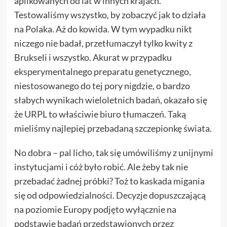
aplikowanych od lat w innych krajach.
Testowaliśmy wszystko, by zobaczyć jak to działa
na Polaka. Aż do kowida. W tym wypadku nikt
niczego nie badał, przetłumaczył tylko kwity z
Brukseli i wszystko. Akurat w przypadku
eksperymentalnego preparatu genetycznego,
niestosowanego do tej pory nigdzie, o bardzo
słabych wynikach wieloletnich badań, okazało się
że URPL to właściwie biuro tłumaczeń. Taką
mieliśmy najlepiej przebadaną szczepionkę świata.
No dobra – pal licho, tak się umówiliśmy z unijnymi
instytucjami i cóż było robić. Ale żeby tak nie
przebadać żadnej próbki? Toż to kaskada migania
się od odpowiedzialności. Decyzje dopuszczającą
na poziomie Europy podjęto wyłącznie na
podstawie badań przedstawionych przez