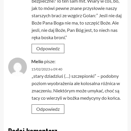
bezpieczne? To ten sam mit. Wiary w coś, bo,
jak to mówi pewne znane przysłowie naszy
starszych braci ze wzgórz Golan:” Jesli nie daj
Boże Pana Boga nie ma, to szczęść Boże. Ale
jesli, nie daj Boże, Pan Bóg jest, to niech nas
ręka boska broni.”
Odpowiedz
Melio
pisze:
15/02/2023 o 09:40
„stary dziadziuś (…) szczepionki” – podobny
poziom wyobrażenia ale kolosalna różnica w
znaczeniu. Niektórym może umykać, choć są
tacy co wierzyli w bożka medycyny do końca.
Odpowiedz
Dodaj komentarz