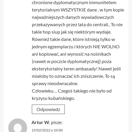
chronione dyplomatycznym immunitetem
terytorialnym WSZYSTKIE dane , w tym kopie
najważniejszych danych wywiadowczych
przekazywanych przez lata do centrali.. To nie
takie hop siup jak się niektórym wydaje.
Również takie dane, które istnieją tylko w
jednym egzemplarzu i których NIE WOLNO
ani kopiować, ani wynosić na nośnikach
(nawet w poczcie dyplomatycznej) poza
eksterytorialny teren ambasady! Nawet jeśli
miałoby to oznaczać ich zniszczenie. To są
sprawy nieodwracalne.
Człowieku… Czegoś takiego nie było od
kryzysu kubańskiego.
Odpowiedz
Artur W.
pisze:
15/02/2022 o 10:00