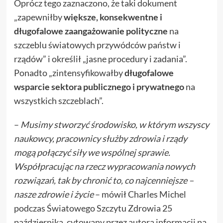
Oprócz tego zaznaczono, że taki dokument
„zapewniłby
większe, konsekwentne i
długofalowe zaangażowanie polityczne
na
szczeblu światowych przywódców państw i
rządów” i określił „jasne procedury i zadania”.
Ponadto „zintensyfikowałby
długofalowe
wsparcie sektora publicznego i prywatnego
na
wszystkich szczeblach”.
–
Musimy stworzyć środowisko, w którym wszyscy
naukowcy, pracownicy służby zdrowia i rządy
mogą połączyć siły we wspólnej sprawie.
Współpracując na rzecz wypracowania nowych
rozwiązań, tak by chronić to, co najcenniejsze –
nasze zdrowie i życie
– mówił Charles Michel
podczas Światowego Szczytu Zdrowia 25
października, cytowany przez autora informacji na