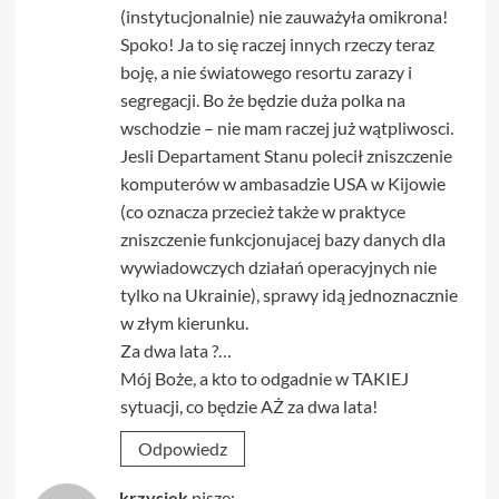
(instytucjonalnie) nie zauważyła omikrona!
Spoko! Ja to się raczej innych rzeczy teraz
boję, a nie światowego resortu zarazy i
segregacji. Bo że będzie duża polka na
wschodzie – nie mam raczej już wątpliwosci.
Jesli Departament Stanu polecił zniszczenie
komputerów w ambasadzie USA w Kijowie
(co oznacza przecież także w praktyce
zniszczenie funkcjonujacej bazy danych dla
wywiadowczych działań operacyjnych nie
tylko na Ukrainie), sprawy idą jednoznacznie
w złym kierunku.
Za dwa lata ?…
Mój Boże, a kto to odgadnie w TAKIEJ
sytuacji, co będzie AŻ za dwa lata!
Odpowiedz
krzysiek
pisze: