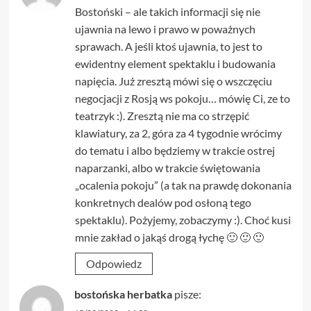
Bostoński – ale takich informacji się nie
ujawnia na lewo i prawo w poważnych
sprawach. A jeśli ktoś ujawnia, to jest to
ewidentny element spektaklu i budowania
napięcia. Już zresztą mówi się o wszczęciu
negocjacji z Rosją ws pokoju… mówię Ci, ze to
teatrzyk :). Zresztą nie ma co strzępić
klawiatury, za 2, góra za 4 tygodnie wrócimy
do tematu i albo będziemy w trakcie ostrej
naparzanki, albo w trakcie świętowania
„ocalenia pokoju” (a tak na prawdę dokonania
konkretnych dealów pod osłoną tego
spektaklu). Pożyjemy, zobaczymy :). Choć kusi
mnie zakład o jakąś drogą łychę 🙂 🙂 🙂
Odpowiedz
bostońska herbatka
pisze: