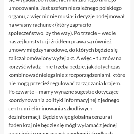
umocowania. Jest szefem niezależnego polskiego
organu, a więc nic nie musiał i decyzje podejmował
na własny rachunek (który zapłaciło
społeczeństwo, by the way). Po trzecie – wedle
naszej konstytucji źródłem prawa są również
umowy międzynarodowe, do których będzie się
zaliczał omówiony wyżej akt. A więc – tu znów na
korzyść władz – nie trzeba będzie, jak dotychczas
kombinować nielegalnie z rozporządzeniami, które
nie mogą przecież regulować zarządzania krajem.
Po czwarte – mamy wyraźne sugestie dotyczące
koordynowania polityki informacyjnej z jednego
centrum i eliminowania szkodliwych
dezinformacji. Będzie więc globalna cenzura i
żaden kraj nie będzie się mógł wyłamać z jednej
opowieści o przyczynach pandemii i środkach