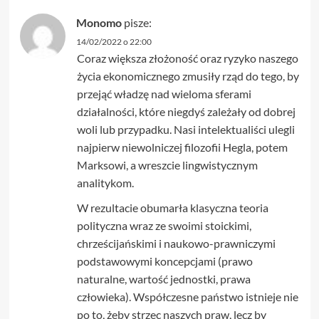
Monomo
pisze:
14/02/2022 o 22:00
Coraz większa złożoność oraz ryzyko naszego
życia ekonomicznego zmusiły rząd do tego, by
przejąć władzę nad wieloma sferami
działalności, które niegdyś zależały od dobrej
woli lub przypadku. Nasi intelektualiści ulegli
najpierw niewolniczej filozofii Hegla, potem
Marksowi, a wreszcie lingwistycznym
analitykom.
W rezultacie obumarła klasyczna teoria
polityczna wraz ze swoimi stoickimi,
chrześcijańskimi i naukowo-prawniczymi
podstawowymi koncepcjami (prawo
naturalne, wartość jednostki, prawa
człowieka). Współczesne państwo istnieje nie
po to, żeby strzec naszych praw, lecz by