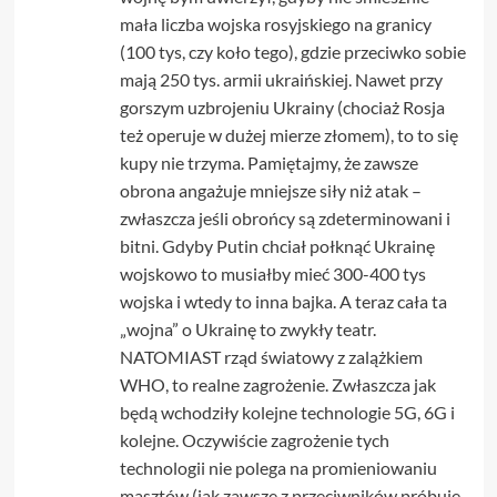
mała liczba wojska rosyjskiego na granicy
(100 tys, czy koło tego), gdzie przeciwko sobie
mają 250 tys. armii ukraińskiej. Nawet przy
gorszym uzbrojeniu Ukrainy (chociaż Rosja
też operuje w dużej mierze złomem), to to się
kupy nie trzyma. Pamiętajmy, że zawsze
obrona angażuje mniejsze siły niż atak –
zwłaszcza jeśli obrońcy są zdeterminowani i
bitni. Gdyby Putin chciał połknąć Ukrainę
wojskowo to musiałby mieć 300-400 tys
wojska i wtedy to inna bajka. A teraz cała ta
„wojna” o Ukrainę to zwykły teatr.
NATOMIAST rząd światowy z zalążkiem
WHO, to realne zagrożenie. Zwłaszcza jak
będą wchodziły kolejne technologie 5G, 6G i
kolejne. Oczywiście zagrożenie tych
technologii nie polega na promieniowaniu
masztów (jak zawsze z przeciwników próbuje