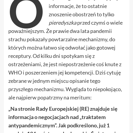
O
informacje, że to ostatnie
znoszenie obostrzeń to tylko
pieredyszka
przed czymś o wiele
poważniejszym. Że prawie dwa lata pandemii
strachu pokazały powtarzalne mechanizmy, do
których można łatwo się odwołać jako gotowej
receptury. Od kilku dni spotykam się z
ostrzeżeniami, że jest niepostrzeżenie coś knute z
WHO i poszerzeniem jej kompetencji. Dziś cytuję
zebrane w jednym miejscu opisanie tego
przyszłego mechanizmu. Wygląda to niepokojąco,
ale najpierw
popatrzmy na meritum
:
„Na stronie Rady Europejskiej (RE) znajduje się
informacja o negocjacjach nad „traktatem
antypandemicznym”. Jak podkreślono, już 1