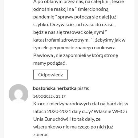
A po oblanym przez nas, na całej linii, teście
odnośnie reakcji na ” śmiercionośną
pandemię ” sprawy potoczą się dalej już
szybko. Oczywiście , od czasu do czasu ,
będzie nas się tresować kolejnymi ”
katastrofami zdrowotnymi ” , żebyśmy jak w
tym eksperymencie znanego naukowca
Pawłowa , nie zapomnieli w którą stronę
mamy podążać .
Odpowiedz
bostońska herbatka
pisze:
14/02/2022 o 23:17
Ktore z międzynarodowych ciał najbardziej w
latach 2020-2021 daly d…y? Właśnie WHO i
Unia Eunuchów! I to tak dały, że
wizerunkowo nie ma czego po nich już
zbierać.