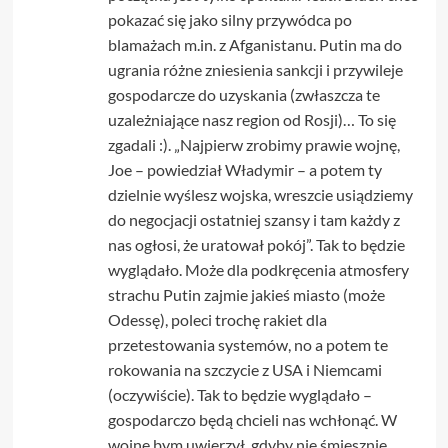
pokazać się jako silny przywódca po
blamażach m.in. z Afganistanu. Putin ma do
ugrania różne zniesienia sankcji i przywileje
gospodarcze do uzyskania (zwłaszcza te
uzależniające nasz region od Rosji)… To się
zgadali :). „Najpierw zrobimy prawie wojnę,
Joe – powiedział Władymir – a potem ty
dzielnie wyślesz wojska, wreszcie usiądziemy
do negocjacji ostatniej szansy i tam każdy z
nas ogłosi, że uratował pokój”. Tak to będzie
wyglądało. Może dla podkręcenia atmosfery
strachu Putin zajmie jakieś miasto (może
Odessę), poleci trochę rakiet dla
przetestowania systemów, no a potem te
rokowania na szczycie z USA i Niemcami
(oczywiście). Tak to będzie wyglądało –
gospodarczo będą chcieli nas wchłonąć. W
wojnę bym uwierzył, gdyby nie śmiesznie