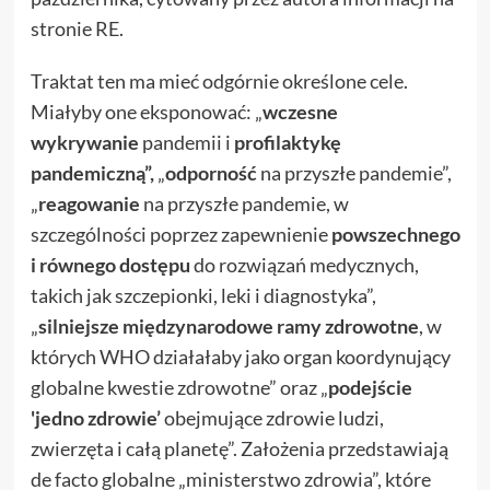
stronie RE.
Traktat ten ma mieć odgórnie określone cele.
Miałyby one eksponować: „
wczesne
wykrywanie
pandemii i
profilaktykę
pandemiczną”,
„
odporność
na przyszłe pandemie”,
„
reagowanie
na przyszłe pandemie, w
szczególności poprzez zapewnienie
powszechnego
i równego dostępu
do rozwiązań medycznych,
takich jak szczepionki, leki i diagnostyka”,
„
silniejsze międzynarodowe ramy zdrowotne
, w
których WHO działałaby jako organ koordynujący
globalne kwestie zdrowotne” oraz „
podejście
'jedno zdrowie’
obejmujące zdrowie ludzi,
zwierzęta i całą planetę”. Założenia przedstawiają
de facto globalne „ministerstwo zdrowia”, które