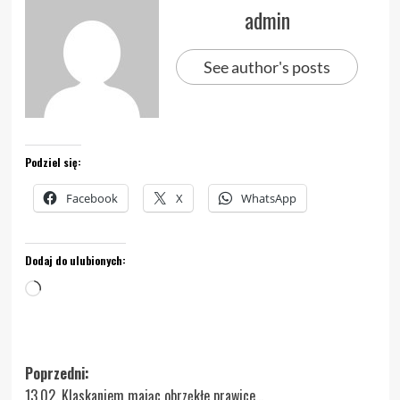
admin
See author's posts
Podziel się:
Facebook
X
WhatsApp
Dodaj do ulubionych:
Wczytywanie…
Zobacz
Poprzedni:
13.02. Klaskaniem mając obrzękłe prawice…