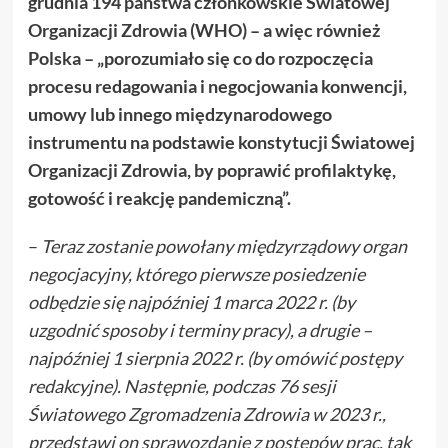
grudnia 194 państwa członkowskie Światowej
Organizacji Zdrowia (WHO) – a więc również
Polska – „porozumiało się co do rozpoczęcia
procesu redagowania i negocjowania konwencji,
umowy lub innego międzynarodowego
instrumentu na podstawie konstytucji Światowej
Organizacji Zdrowia, by poprawić profilaktykę,
gotowość i reakcję pandemiczną”.
–
Teraz zostanie powołany międzyrządowy organ
negocjacyjny, którego pierwsze posiedzenie
odbędzie się najpóźniej 1 marca 2022 r. (by
uzgodnić sposoby i terminy pracy), a drugie –
najpóźniej 1 sierpnia 2022 r. (by omówić postępy
redakcyjne). Następnie, podczas 76 sesji
Światowego Zgromadzenia Zdrowia w 2023 r.,
przedstawi on sprawozdanie z postępów prac, tak