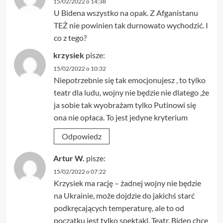
15/02/2022 o 14:38
U Bidena wszystko na opak. Z Afganistanu
TEŻ nie powinien tak durnowato wychodzić. I
co z tego?
krzysiek
pisze:
15/02/2022 o 10:32
Niepotrzebnie się tak emocjonujesz , to tylko
teatr dla ludu, wojny nie będzie nie dlatego ,że
ja sobie tak wyobrażam tylko Putinowi się
ona nie opłaca. To jest jedyne kryterium
Odpowiedz
Artur W.
pisze:
15/02/2022 o 07:22
Krzysiek ma rację – żadnej wojny nie będzie
na Ukrainie, może dojdzie do jakichś starć
podkręcających temperaturę, ale to od
początku jest tylko spektakl. Teatr. Biden chce