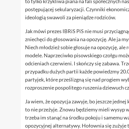
to tylko krzykliwa piana na fali społecznych na
postępującej sekularyzacji. Czynniki ekonomic
ideologią swawoli za pieniądze rodziców.
Jak mówi prezes IBRiS PiS nie musi przyciągnąć 
zniechęci do głosowania na opozycję. Ale ja myś
Niech młodzież sobie głosuje na opozycję, ale
modele. Naprzeciwko pisowskiego czołgu może
odcieniach czerwieni. I skończy się zabawa. Trz
przypadku dużych partii każde powiedzmy 20.
partyjek, które prześlizgną się nad progiem wybo
rozproszenie pospolitego ruszenia dziewuch cz
Ja wiem, że opozycja zawyje, bo jeszcze jedn
to nie przeżyje. Znowu będziemy mieli wysyp wy
trzeba im stanąć na środku pokoju i samemu wa
opozycyjnej alternatywy. Hołownia się zużyje 