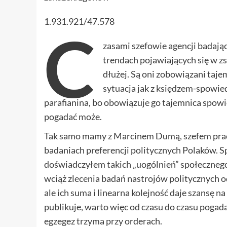
1.931.921/47.578
C
zasami szefowie agencji badają
trendach pojawiających się w z
dłużej. Są oni zobowiązani taje
sytuacja jak z księdzem-spowie
parafianina, bo obowiązuje go tajemnica spowie
pogadać może.
Tak samo mamy z Marcinem Dumą, szefem praco
badaniach preferencji politycznych Polaków. 
doświadczyłem takich „uogólnień” społeczneg
wciąż zlecenia badań nastrojów politycznych od 
ale ich suma i linearna kolejność daje szansę n
publikuje, warto więc od czasu do czasu pogada
egzegez trzyma przy orderach.