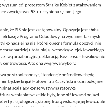
ię wyszumieć” protestom Strajku Kobiet z atakowaniem
szłe zwycięstwo PiS-u uczyniona rękami jego
nie, że PiS
nie jest zastępowalny
. Opozycja jest słaba,
mieli kasę z Programu Odbudowy na wydanie. Tak myśli
tylko nadziei na nią, której obecna formuła opozycji nie
ię coraz bardziej utotalniają i wchodzą w lejek lewackiego
t ze swą proaborcyjną deklaracją. Bez sensu – lewaków nie
ry centrowości. A to ona wygrywa wybory.
ywa po stronie opozycji tendencje odśrodkowe będą
kiem będzie kręcił Hołownia a Kaczyński może spokojnie
mbinat scalający konserwatywną retorykę i
iura wchłaniał wszelkie byty, inne niż lewacki odjazd
 w tę aksjologiczną stronę, którą wskazuje jej lewica, ale