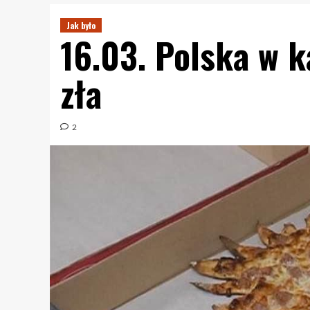
Jak było
16.03. Polska w 
zła
2