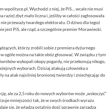
m wpolityce.pl. Wychodzi z niej, że PiS… wcale nie musi
razie) zbyt mało liczna i, jeśliby w całości zagłosowała
to nie przeważy twardego elektoratu. O dziwo dla tegoż
 jest PiS, ale rząd, a szczególnie premier Morawiecki.
ądzących, którzy zrobili sobie z premiera dyżurnego
ak w ogóle można na takie obóz głosować. W związku z tym
iwników wykopali okopy pogardy, nie przekonują nikogo,
kolejnych wyborach. Dzisiaj atakują człowieka o
 na atak najsilniej bronionej twierdzy i zniechęcając do
cję, ale za 2,5 roku do nowych wyborów może „wskoczyć”
lizuje mniejszości tak, że w swych środkach wyrazu
aje się, że władza ostatnio dość sprawnie zarządza