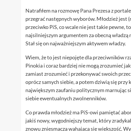
Natrafiłem na
rozmowę Pana Prezesa
z portale
przegrać następnych wyborów. Młodzież jest (na 
przeciwko PiS, co wcale nie jest takie pewne, 
najsilniejszym argumentem za obecną władzą nie
Stał się on najważniejszym aktywem władzy.
Wiem, że to jest niepojęte dla przeciwników rz
Pinokia i coraz bardziej nie mogą zrozumieć j
zamiast zrozumieć i przekonywać swoich przec
oprócz samych siebie, a potem dziwią się przy 
największym zaufaniu politycznym marnując siły
siebie ewentualnych zwolnenników.
Co prawda młodzież ma PiS-owi pamiętać abor
jakiś nowy, wygodniejszy temat, który zradyka
znowu zniesmaczą wahającą się większość. Wyd