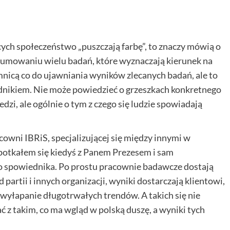
cych społeczeństwo „puszczają farbę”, to znaczy mówią o
sumowaniu wielu badań, które wyznaczają kierunek na
mnicą co do ujawniania wyników zlecanych badań, ale to
dnikiem. Nie może powiedzieć o grzeszkach konkretnego
dzi, ale ogólnie o tym z czego się ludzie spowiadają
wni IBRiS, specjalizującej się między innymi w
Spotkałem się kiedyś z Panem Prezesem i sam
o spowiednika. Po prostu pracownie badawcze dostają
partii i innych organizacji, wyniki dostarczają klientowi,
a wyłapanie długotrwałych trendów. A takich się nie
ć z takim, co ma wgląd w polską duszę, a wyniki tych