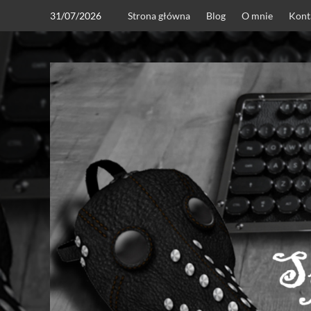
Skip
31/07/2026
Strona główna
Blog
O mnie
Kont
to
content