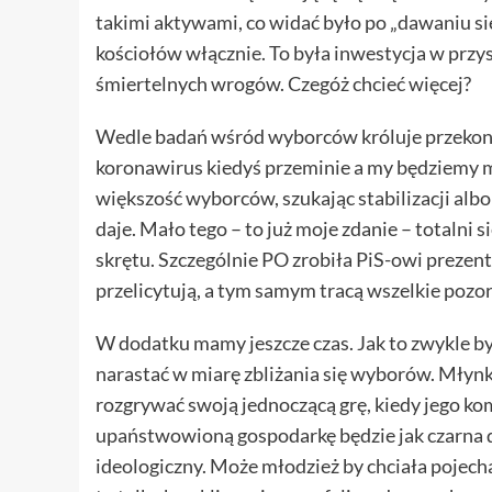
takimi aktywami, co widać było po „dawaniu s
kościołów włącznie. To była inwestycja w przy
śmiertelnych wrogów. Czegóż chcieć więcej?
Wedle badań wśród wyborców króluje przekona
koronawirus kiedyś przeminie a my będziemy 
większość wyborców, szukając stabilizacji albo 
daje. Mało tego – to już moje zdanie – totalni s
skrętu. Szczególnie PO zrobiła PiS-owi prezen
przelicytują, a tym samym tracą wszelkie pozo
W dodatku mamy jeszcze czas. Jak to zwykle b
narastać w miarę zbliżania się wyborów. Młyn
rozgrywać swoją jednoczącą grę, kiedy jego ko
upaństwowioną gospodarkę będzie jak czarna dz
ideologiczny. Może młodzież by chciała pojechać