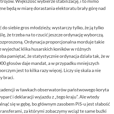
strojów. Większość wybierze stabilizację, i to mimo
zne będą w miarę dorastania elektoratu brały górę nad
do siebie gros młodzieży, wystarczy tylko, że ją tylko
lę, że trzeba na to rzucić jeszcze ordynację wyborczą.
 rozproszoną. Ordynacja proporcjonalna morduje takie
 wyjechać klika husarskich koników w różnych
eba pamiętać, że statystycznie ordynacja działa tak, że w
000 głosów daje mandat, a w przypadku mniejszych
rczym jest to kilka razy więcej. Liczy się skala a nie
y braci.
ej kadencji w ławkach obserwatorów państwowego koryta
parć i deklaracji wyjazdu z „tego kraju”. Ale wtedy
lnąć się w gębę, bo głównym zasobem PiS-u jest słabość
transferami, za którymi zobaczymy wciąż te same buźki