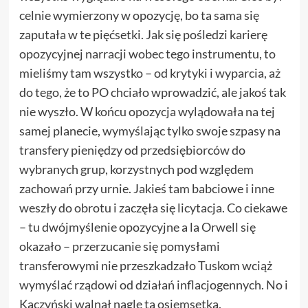
celnie wymierzony w opozycję, bo ta sama się
zaputała w te pięćsetki. Jak się pośledzi karierę
opozycyjnej narracji wobec tego instrumentu, to
mieliśmy tam wszystko – od krytyki i wyparcia, aż
do tego, że to PO chciało wprowadzić, ale jakoś tak
nie wyszło. W końcu opozycja wylądowała na tej
samej planecie, wymyślając tylko swoje szpasy na
transfery pieniędzy od przedsiębiorców do
wybranych grup, korzystnych pod względem
zachowań przy urnie. Jakieś tam babciowe i inne
weszły do obrotu i zaczęła się licytacja. Co ciekawe
– tu dwójmyślenie opozycyjne a la Orwell się
okazało – przerzucanie się pomysłami
transferowymi nie przeszkadzało Tuskom wciąż
wymyślać rządowi od działań inflacjogennych. No i
Kaczyński walnął nagle tą osiemsetką.