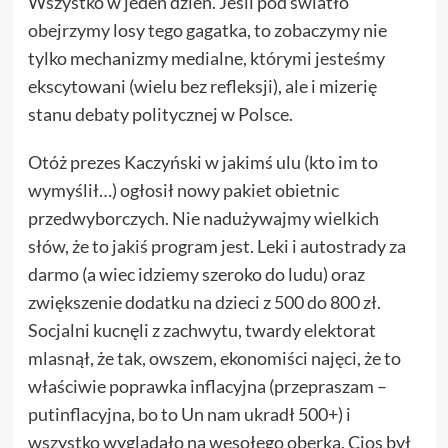
Wszystko w jeden dzień. Jeśli pod światło
obejrzymy losy tego gagatka, to zobaczymy nie
tylko mechanizmy medialne, którymi jesteśmy
ekscytowani (wielu bez refleksji), ale i mizerię
stanu debaty politycznej w Polsce.
Otóż prezes Kaczyński w jakimś ulu (kto im to
wymyślił…) ogłosił nowy pakiet obietnic
przedwyborczych. Nie nadużywajmy wielkich
słów, że to jakiś program jest. Leki i autostrady za
darmo (a wiec idziemy szeroko do ludu) oraz
zwiększenie dodatku na dzieci z 500 do 800 zł.
Socjalni kucnęli z zachwytu, twardy elektorat
mlasnął, że tak, owszem, ekonomiści najęci, że to
właściwie poprawka inflacyjna (przepraszam –
putinflacyjna, bo to Un nam ukradł 500+) i
wszystko wyglądało na wesołego oberka. Cios był