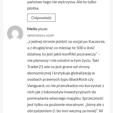
państwo tego nie wytrzyma. Ale to tylko
plotka.
Odpowiedz
Melio
pisze:
18/05/2023 o 10:09
„z jednej stronie jeździć za socjal po Kaczorze,
a z drugiej brać co miesiąc te 500 x ilość
dziatwy, to jest jakiś konflikt poznawczy” –
nie pierwszy i nie ostatni w tym życiu. Taki
Trader21 wie co jest grane od strony
ekonomicznej i krytykuje globalizację w
osobach prawnych typu BlackRock czy
Vanguard, co nie przeszkadza mu korzystać z
nich jak z lokomotyw inwestycyjnych do
pomnażania własnego majątku. Sprzeczność
jest tylko na poziomie moralnym: „biorę ale z
obrzydzeniem (i: bo inni wezmą za mnie)”. W