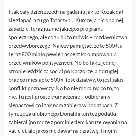
I tak cały dzień zszedł na gadaniu jak to Kozak dał
się złapać, a tu go Tatarzyn… Kurcze, a nic o samej
zasadzie, teraz już nie jakiegoś programu
społecznego, ale co tu dużo mówić – rozdawnictwa
przedwyborczego. Należy pamiętać, że te 500+, a
teraz 800 miało pewien aspekt korumpowania
przeciwników politycznych. No bo tak z jednej
stronie jeździć za socjal po Kaczorze, a z drugiej
brać co miesiąc te 500 x ilość dziatwy, to jest jakiś
konflikt poznawczy. No bo nie moralny, co to, to
nie. Tu jest proste tłumaczenie – odbieramy
siepaczowi co i tak nam zabiera w podatkach. Z
tym, że za ulubionego Donalda ten też podatki
zabierał (no może z pominięciem karuzelowania na
vat-cie), ale jakoś nie dawał na dziatwę. I moim