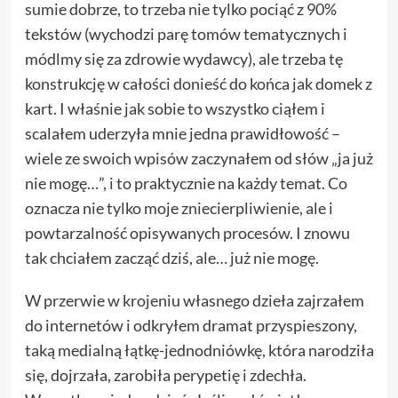
sumie dobrze, to trzeba nie tylko pociąć z 90%
tekstów (wychodzi parę tomów tematycznych i
módlmy się za zdrowie wydawcy), ale trzeba tę
konstrukcję w całości donieść do końca jak domek z
kart. I właśnie jak sobie to wszystko ciąłem i
scalałem uderzyła mnie jedna prawidłowość –
wiele ze swoich wpisów zaczynałem od słów „ja już
nie mogę…”, i to praktycznie na każdy temat. Co
oznacza nie tylko moje zniecierpliwienie, ale i
powtarzalność opisywanych procesów. I znowu
tak chciałem zacząć dziś, ale… już nie mogę.
W przerwie w krojeniu własnego dzieła zajrzałem
do internetów i odkryłem dramat przyspieszony,
taką medialną łątkę-jednodniówkę, która narodziła
się, dojrzała, zarobiła perypetię i zdechła.