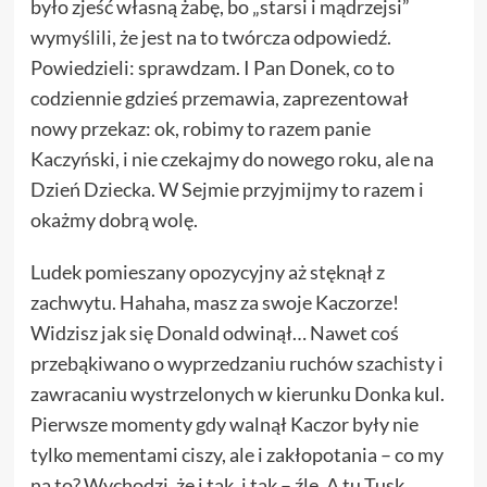
było zjeść własną żabę, bo „starsi i mądrzejsi”
wymyślili, że jest na to twórcza odpowiedź.
Powiedzieli: sprawdzam. I Pan Donek, co to
codziennie gdzieś przemawia, zaprezentował
nowy przekaz: ok, robimy to razem panie
Kaczyński, i nie czekajmy do nowego roku, ale na
Dzień Dziecka. W Sejmie przyjmijmy to razem i
okażmy dobrą wolę.
Ludek pomieszany opozycyjny aż stęknął z
zachwytu. Hahaha, masz za swoje Kaczorze!
Widzisz jak się Donald odwinął… Nawet coś
przebąkiwano o wyprzedzaniu ruchów szachisty i
zawracaniu wystrzelonych w kierunku Donka kul.
Pierwsze momenty gdy walnął Kaczor były nie
tylko mementami ciszy, ale i zakłopotania – co my
na to? Wychodzi, że i tak, i tak – źle. A tu Tusk