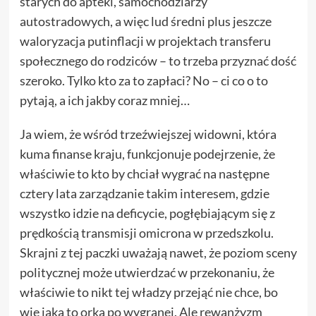
starych do apteki, samochodziarzy
autostradowych, a więc lud średni plus jeszcze
waloryzacja putinflacji w projektach transferu
społecznego do rodziców – to trzeba przyznać dość
szeroko. Tylko kto za to zapłaci? No – ci co o to
pytają, a ich jakby coraz mniej…
Ja wiem, że wśród trzeźwiejszej widowni, która
kuma finanse kraju, funkcjonuje podejrzenie, że
właściwie to kto by chciał wygrać na następne
cztery lata zarządzanie takim interesem, gdzie
wszystko idzie na deficycie, pogłębiającym się z
prędkością transmisji omicrona w przedszkolu.
Skrajni z tej paczki uważają nawet, że poziom sceny
politycznej może utwierdzać w przekonaniu, że
właściwie to nikt tej władzy przejąć nie chce, bo
wie jaka to orka po wygranej. Ale rewanżyzm