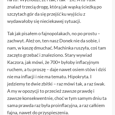
znalazł trzecią drogę, którą jak wąską ścieżką po
szczytach gór da się przejść ku wyjściu z
wydawałoby się nieciekawej sytuacji.
Tak jak pisałem o fajnopolakach, no po prostu –
zachwyt. Ależ on, ten nasz Donek nie da sobie, i
nam, w kaszę dmuchać. Machinka ruszyła, coś tam
zaczęto grzebać i znaleziono. Stary wywiad
Kaczora, jak mówi, że 700+ byłoby inflacyjnym
ruchem, a tu proszę – daje nawet osiem stów i dziś
nie ma inflacji i nie ma tematu. Hipokryta. I
jedziemy te dwie zbitki – raz mówi tak, a raz śwak.
A my w opozycji to przecież zawsze prawdę i
zawsze konsekwentnie, choć w tym samym dniu ta
sama prawda raz była proinflacyjna, a raz całkiem
fajna, nawet do przyspieszenia.