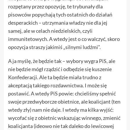
rozpętany przez opozycję, te trybunały dla
pisowców popychają tych ostatnich do działań
desperackich – utrzymania władzy nie dla jej
samej, ale w celach niedzielskich, czyli
immunitetowych. A wtedy jest o co walczyć, skoro
opozycja straszy jakimiś „silnymi ludźmi”.
A ja myślę, że będzie tak – wybory wygra PiS, ale
nie będzie mógł rządzić i odbędzie się kuszenie
Konfederacji. Ale ta będzie miała trudno z
akceptacją takiego rozdawnictwa. I może się
postawić. A wtedy PiS powie: chcieliśmy spełnić
swoje przedwyborcze obietnice, ale koalicjant (ten
wtedy zły) nam nie daje. I wtedy ma kilka wyjść:
wycofać się z obietnic wskazując winnego, zmienić
koalicjanta (ideowo nie tak daleko do lewicowej