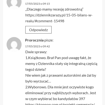
17/05/2023 o 09:15
„Dlaczego mamy recesję zdrowotną”
https://dziennikzarazy.pl/15-05-bilans-w-
realu/#comment-15498
Odpowiedz
Prorocznia
pisze:
17/05/2023 o 09:42
Dwie sprawy:
1.Książkowo. Brał Pan pod uwagę fakt, że
memy z Dziennika stały się integralną częścią
tegoż dzieła?
Nie wiem jak z prawami autorskimi ale żal by
było wyrzucać…
2.Wyborowo. Dla mnie jest oczywiste kogo
eliminować przy najbliższych wyborach. Jest
w czym wybierać bo kandydatów 397
https://stopnop.com.pl/projekt-segregacja/