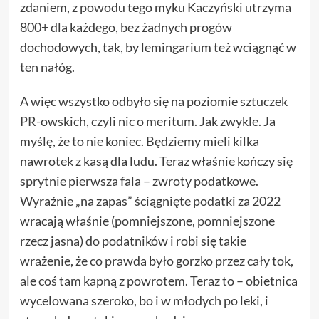
zdaniem, z powodu tego myku Kaczyński utrzyma
800+ dla każdego, bez żadnych progów
dochodowych, tak, by lemingarium też wciągnąć w
ten nałóg.
A więc wszystko odbyło się na poziomie sztuczek
PR-owskich, czyli nic o meritum. Jak zwykle. Ja
myślę, że to nie koniec. Będziemy mieli kilka
nawrotek z kasą dla ludu. Teraz właśnie kończy się
sprytnie pierwsza fala – zwroty podatkowe.
Wyraźnie „na zapas” ściągnięte podatki za 2022
wracają właśnie (pomniejszone, pomniejszone
rzecz jasna) do podatników i robi się takie
wrażenie, że co prawda było gorzko przez cały tok,
ale coś tam kapną z powrotem. Teraz to – obietnica
wycelowana szeroko, bo i w młodych po leki, i