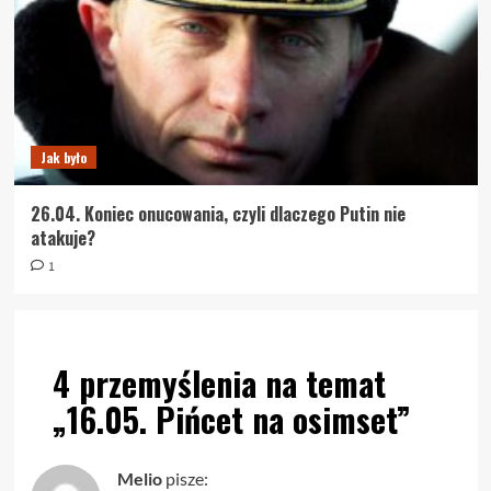
Jak było
26.04. Koniec onucowania, czyli dlaczego Putin nie
atakuje?
1
4 przemyślenia na temat
„
16.05. Pińcet na osimset
”
Melio
pisze: