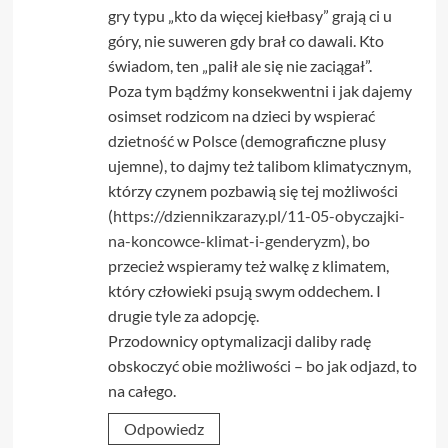
gry typu „kto da więcej kiełbasy” grają ci u
góry, nie suweren gdy brał co dawali. Kto
świadom, ten „palił ale się nie zaciągał”.
Poza tym bądźmy konsekwentni i jak dajemy
osimset rodzicom na dzieci by wspierać
dzietność w Polsce (demograficzne plusy
ujemne), to dajmy też talibom klimatycznym,
którzy czynem pozbawią się tej możliwości
(
https://dziennikzarazy.pl/11-05-obyczajki-
na-koncowce-klimat-i-genderyzm
), bo
przecież wspieramy też walkę z klimatem,
który człowieki psują swym oddechem. I
drugie tyle za adopcję.
Przodownicy optymalizacji daliby radę
obskoczyć obie możliwości – bo jak odjazd, to
na całego.
Odpowiedz