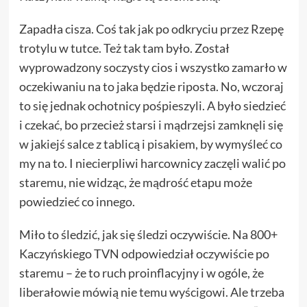
Zapadła cisza. Coś tak jak po odkryciu przez Rzepę
trotylu w tutce. Też tak tam było. Został
wyprowadzony soczysty cios i wszystko zamarło w
oczekiwaniu na to jaka będzie riposta. No, wczoraj
to się jednak ochotnicy pośpieszyli. A było siedzieć
i czekać, bo przecież starsi i mądrzejsi zamknęli się
w jakiejś salce z tablicą i pisakiem, by wymyśleć co
my na to. I niecierpliwi harcownicy zaczęli walić po
staremu, nie widząc, że mądrość etapu może
powiedzieć co innego.
Miło to śledzić, jak się śledzi oczywiście. Na 800+
Kaczyńskiego TVN odpowiedział oczywiście po
staremu – że to ruch proinflacyjny i w ogóle, że
liberałowie mówią nie temu wyścigowi. Ale trzeba