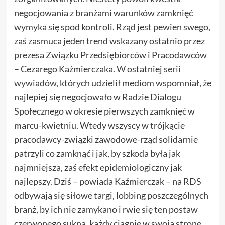
negocjowania z branżami warunków zamknięć
wymyka się spod kontroli. Rząd jest pewien swego,
zaś zasmuca jeden trend wskazany ostatnio przez
prezesa Związku Przedsiębiorców i Pracodawców
– Cezarego Kaźmierczaka. W ostatniej
serii
wywiadów
, których udzielił mediom wspomniał, że
najlepiej się negocjowało w Radzie Dialogu
Społecznego w okresie pierwszych zamknięć w
marcu-kwietniu. Wtedy wszyscy w trójkącie
pracodawcy-związki zawodowe-rząd solidarnie
patrzyli co zamknąć i jak, by szkoda była jak
najmniejsza, zaś efekt epidemiologiczny jak
najlepszy. Dziś – powiada Kaźmierczak – na RDS
odbywają się siłowe targi, lobbing poszczególnych
branż, by ich nie zamykano i rwie się ten postaw
czerwonego sukna, każdy ciągnie w swoją stronę.