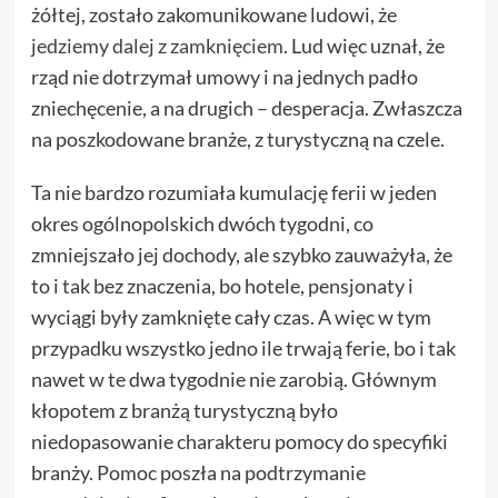
żółtej, zostało zakomunikowane ludowi, że
jedziemy dalej z zamknięciem
. Lud więc uznał, że
rząd nie dotrzymał umowy i na jednych padło
zniechęcenie, a na drugich – desperacja. Zwłaszcza
na poszkodowane branże, z turystyczną na czele.
Ta nie bardzo rozumiała kumulację ferii w jeden
okres ogólnopolskich dwóch tygodni, co
zmniejszało jej dochody, ale szybko zauważyła, że
to i tak bez znaczenia, bo hotele, pensjonaty i
wyciągi były zamknięte cały czas. A więc w tym
przypadku wszystko jedno ile trwają ferie, bo i tak
nawet w te dwa tygodnie nie zarobią. Głównym
kłopotem z branżą turystyczną było
niedopasowanie charakteru pomocy do specyfiki
branży. Pomoc poszła na podtrzymanie