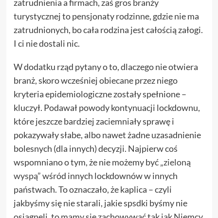
zatrudnienia a firmach, zaś gros branży
turystycznej to pensjonaty rodzinne, gdzie nie ma
zatrudnionych, bo cała rodzina jest całością załogi.
I ci nie dostali nic.
W dodatku rząd pytany o to, dlaczego nie otwiera
branż, skoro wcześniej obiecane przez niego
kryteria epidemiologiczne zostały spełnione –
kluczył. Podawał powody kontynuacji lockdownu,
które jeszcze bardziej zaciemniały sprawę i
pokazywały słabe, albo nawet żadne uzasadnienie
bolesnych (dla innych) decyzji. Najpierw coś
wspomniano o tym, że nie możemy być
„zieloną
wyspą”
wśród innych lockdownów w innych
państwach. To oznaczało, że kaplica – czyli
jakbyśmy się nie starali, jakie spsdki byśmy nie
osiągnęli, to mamy się zachowywać tak jak Niemcy