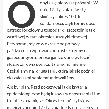
O
dbyła się pierwsza próba sił. W
dniu 17 stycznia miał się
skończyć okres
100 dni
solidarności
, czyli formy dość
ostrego lockdownu gospodarki, szczególnie tak
wrażliwej w tym okresie turystyki zimowej.
Przypomnijmy, że w okresie od połowy
października wprowadzono ostre reżimy na
gospodarkę oraz przeorganizowano „w locie”
służbę zdrowia pod szpitale jednoimienne.
Czekaliśmy na
„drugą falę”
, którą jak się później
okazało
sami sobie zafundowaliśmy
.
Ale był plan. Rząd pokazywał jakie kryteria
epidemiologiczne będą luzowały obostrzenia i lud
to sobie zapamiętał. Okres ten kończył się w
magicznym dniu 17 stycznia, kiedy po szczelnych