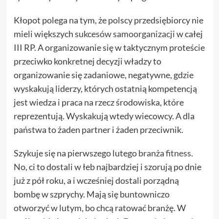
Kłopot polega na tym, że polscy przedsiębiorcy nie
mieli większych
sukcesów samoorganizacji
w całej
III RP. A organizowanie się w taktycznym proteście
przeciwko konkretnej decyzji władzy to
organizowanie się zadaniowe, negatywne, gdzie
wyskakują liderzy, których ostatnią kompetencją
jest wiedza i praca na rzecz środowiska, które
reprezentują. Wyskakują wtedy wiecowcy. A dla
państwa to żaden partner i żaden przeciwnik.
Szykuje się na pierwszego lutego
branża fitness
.
No, ci to dostali w łeb najbardziej i szorują po dnie
już z pół roku, a i wcześniej dostali porządną
bombę w szprychy. Mają się buntowniczo
otworzyć w lutym, bo chcą ratować branżę. W