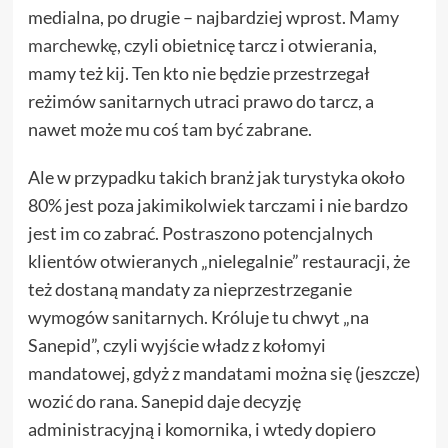
medialna, po drugie – najbardziej wprost.
Mamy
marchewkę
, czyli obietnicę tarcz i otwierania,
mamy też kij. Ten kto nie będzie przestrzegał
reżimów sanitarnych utraci prawo do tarcz, a
nawet może mu coś tam być zabrane.
Ale w przypadku takich branż jak turystyka około
80% jest poza jakimikolwiek tarczami i nie bardzo
jest im co zabrać. Postraszono potencjalnych
klientów otwieranych „nielegalnie” restauracji, że
też dostaną mandaty za nieprzestrzeganie
wymogów sanitarnych. Króluje tu chwyt „na
Sanepid”, czyli wyjście władz z kołomyi
mandatowej, gdyż z mandatami można się (jeszcze)
wozić do rana. Sanepid daje decyzję
administracyjną i komornika, i wtedy dopiero