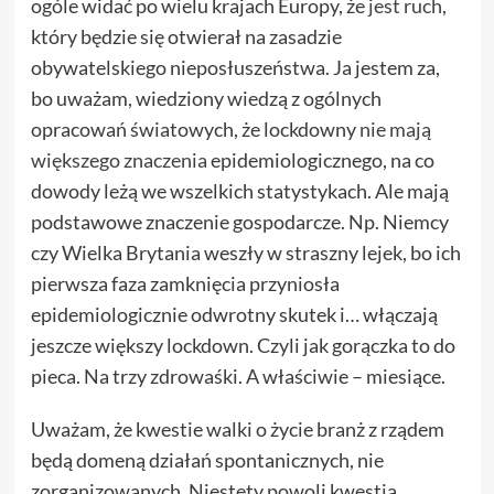
ogóle widać po wielu krajach Europy, że
jest ruch
,
który będzie się otwierał na zasadzie
obywatelskiego nieposłuszeństwa. Ja jestem za,
bo uważam, wiedziony wiedzą z ogólnych
opracowań światowych, że lockdowny
nie mają
większego znaczenia
epidemiologicznego, na co
dowody leżą we wszelkich statystykach. Ale mają
podstawowe znaczenie gospodarcze. Np. Niemcy
czy Wielka Brytania weszły w straszny lejek, bo ich
pierwsza faza zamknięcia przyniosła
epidemiologicznie odwrotny skutek i… włączają
jeszcze większy lockdown. Czyli jak gorączka to do
pieca. Na trzy zdrowaśki. A właściwie – miesiące.
Uważam, że kwestie walki o życie branż z rządem
będą domeną działań spontanicznych, nie
zorganizowanych. Niestety powoli kwestia