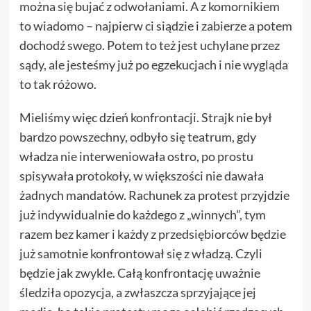
można się bujać z odwołaniami. A z komornikiem
to wiadomo – najpierw ci siądzie i zabierze a potem
dochodź swego. Potem to też jest uchylane przez
sądy, ale jesteśmy już po egzekucjach i nie wygląda
to tak różowo.
Mieliśmy więc dzień konfrontacji. Strajk nie był
bardzo powszechny, odbyło się teatrum, gdy
władza nie interweniowała ostro, po prostu
spisywała protokoły, w większości nie dawała
żadnych mandatów. Rachunek za protest przyjdzie
już indywidualnie do każdego z „winnych”, tym
razem bez kamer i każdy z przedsiębiorców będzie
już samotnie konfrontował się z władzą. Czyli
będzie jak zwykle. Całą konfrontację uważnie
śledziła opozycja, a zwłaszcza sprzyjające jej