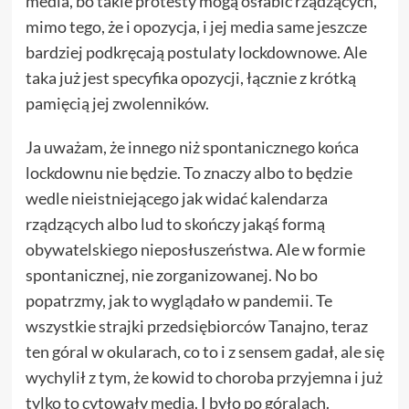
media, bo takie protesty mogą osłabić rządzących,
mimo tego, że i opozycja, i jej media same jeszcze
bardziej podkręcają postulaty lockdownowe. Ale
taka już jest specyfika opozycji, łącznie z krótką
pamięcią jej zwolenników.
Ja uważam, że innego niż spontanicznego końca
lockdownu nie będzie. To znaczy albo to będzie
wedle nieistniejącego jak widać kalendarza
rządzących albo lud to skończy jakąś formą
obywatelskiego nieposłuszeństwa. Ale w formie
spontanicznej, nie zorganizowanej. No bo
popatrzmy, jak to wyglądało w pandemii. Te
wszystkie strajki przedsiębiorców Tanajno, teraz
ten góral w okularach, co to i z sensem gadał, ale się
wychylił z tym, że kowid to choroba przyjemna i już
tylko to cytowały media. I było po góralach.