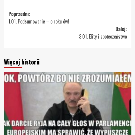
Zobacz
Poprzedni:
1.01. Podsumowanie – o roku ów!
wpisy
Dalej:
3.01. Elity i społeczeństwo
Więcej historii