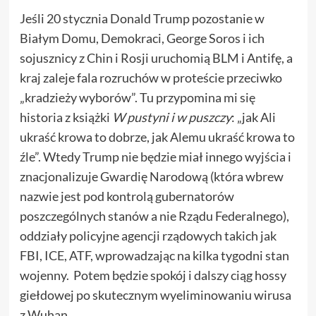
Jeśli 20 stycznia Donald Trump pozostanie w
Białym Domu, Demokraci, George Soros i ich
sojusznicy z Chin i Rosji uruchomią BLM i Antifę, a
kraj zaleje fala rozruchów w proteście przeciwko
„kradzieży wyborów”. Tu przypomina mi się
historia z książki
W pustyni i w puszczy
: „jak Ali
ukraść krowa to dobrze, jak Alemu ukraść krowa to
źle”. Wtedy Trump nie będzie miał innego wyjścia i
znacjonalizuje Gwardię Narodową (która wbrew
nazwie jest pod kontrolą gubernatorów
poszczególnych stanów a nie Rządu Federalnego),
oddziały policyjne agencji rządowych takich jak
FBI, ICE, ATF, wprowadzając na kilka tygodni stan
wojenny. Potem będzie spokój i dalszy ciąg hossy
giełdowej po skutecznym wyeliminowaniu wirusa
z Wuhan.