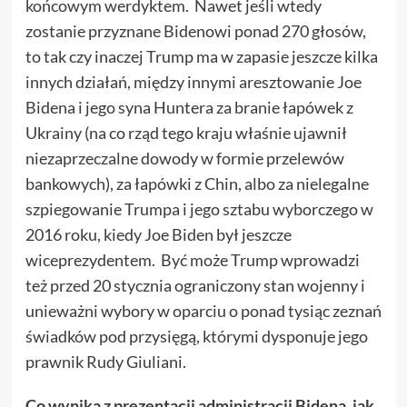
końcowym werdyktem. Nawet jeśli wtedy
zostanie przyznane Bidenowi ponad 270 głosów,
to tak czy inaczej Trump ma w zapasie jeszcze kilka
innych działań, między innymi aresztowanie Joe
Bidena i jego syna Huntera za branie łapówek z
Ukrainy (na co rząd tego kraju właśnie ujawnił
niezaprzeczalne dowody w formie przelewów
bankowych), za łapówki z Chin, albo za nielegalne
szpiegowanie Trumpa i jego sztabu wyborczego w
2016 roku, kiedy Joe Biden był jeszcze
wiceprezydentem. Być może Trump wprowadzi
też przed 20 stycznia ograniczony stan wojenny i
unieważni wybory w oparciu o ponad tysiąc zeznań
świadków pod przysięgą, którymi dysponuje jego
prawnik Rudy Giuliani.
Co wynika z prezentacji administracji Bidena, jak