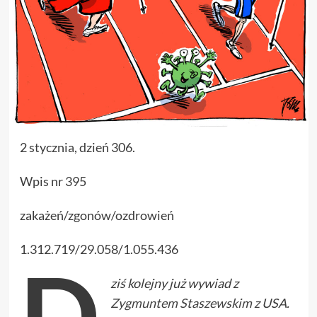
2 stycznia, dzień 306.
Wpis nr 395
zakażeń/zgonów/ozdrowień
1.312.719/29.058/1.055.436
D
ziś kolejny już wywiad z
Zygmuntem Staszewskim
z USA.