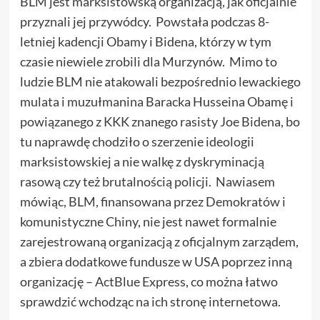
BLM jest marksistowską organizacją, jak oficjalnie
przyznali jej przywódcy. Powstała podczas 8-
letniej kadencji Obamy i Bidena, którzy w tym
czasie niewiele zrobili dla Murzynów. Mimo to
ludzie BLM nie atakowali bezpośrednio lewackiego
mulata i muzułmanina Baracka Husseina Obamę i
powiązanego z KKK znanego rasisty Joe Bidena, bo
tu naprawdę chodziło o szerzenie ideologii
marksistowskiej a nie walkę z dyskryminacją
rasową czy też brutalnością policji. Nawiasem
mówiąc, BLM, finansowana przez Demokratów i
komunistyczne Chiny, nie jest nawet formalnie
zarejestrowaną organizacją z oficjalnym zarządem,
a zbiera dodatkowe fundusze w USA poprzez inną
organizację – ActBlue Express, co można łatwo
sprawdzić wchodząc na ich stronę internetowa.