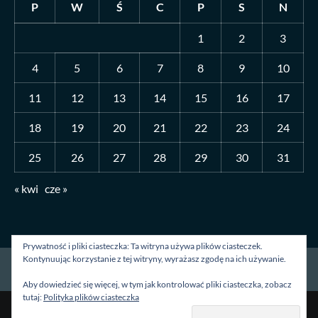
P
W
Ś
C
P
S
N
1
2
3
4
5
6
7
8
9
10
11
12
13
14
15
16
17
18
19
20
21
22
23
24
25
26
27
28
29
30
31
« kwi
cze »
Prywatność i pliki ciasteczka: Ta witryna używa plików ciasteczek.
Kontynuując korzystanie z tej witryny, wyrażasz zgodę na ich używanie.
Strona główna
O mnie
Blog
Kontakt
Aby dowiedzieć się więcej, w tym jak kontrolować pliki ciasteczka, zobacz
tutaj:
Polityka plików ciasteczka
Prawa autorskie &kopia; Wszelkie prawa zastrzeżone.
|