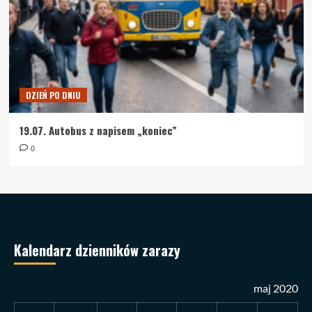
DZIEŃ PO DNIU
19.07. Autobus z napisem „koniec”
0
Kalendarz dzienników zarazy
maj 2020