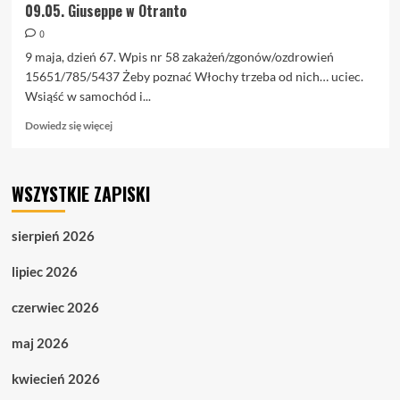
09.05. Giuseppe w Otranto
0
9 maja, dzień 67. Wpis nr 58 zakażeń/zgonów/ozdrowień
15651/785/5437 Żeby poznać Włochy trzeba od nich… uciec.
Wsiąść w samochód i...
Dowiedz
Dowiedz się więcej
się
więcej
o
WSZYSTKIE ZAPISKI
09.05.
Giuseppe
w
sierpień 2026
Otranto
lipiec 2026
czerwiec 2026
maj 2026
kwiecień 2026