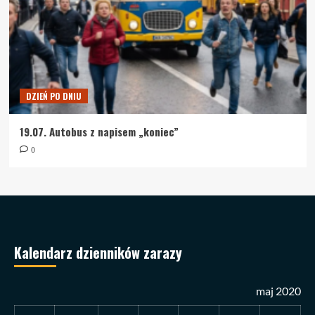
DZIEŃ PO DNIU
19.07. Autobus z napisem „koniec”
0
Kalendarz dzienników zarazy
maj 2020