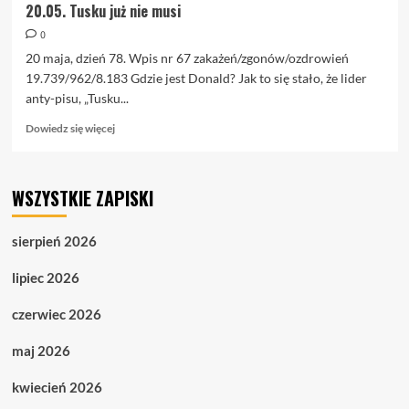
20.05. Tusku już nie musi
0
20 maja, dzień 78. Wpis nr 67 zakażeń/zgonów/ozdrowień
19.739/962/8.183 Gdzie jest Donald? Jak to się stało, że lider
anty-pisu, „Tusku...
Dowiedz
Dowiedz się więcej
się
więcej
o
WSZYSTKIE ZAPISKI
20.05.
Tusku
już
sierpień 2026
nie
musi
lipiec 2026
czerwiec 2026
maj 2026
kwiecień 2026