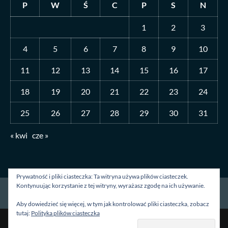
P
W
Ś
C
P
S
N
1
2
3
4
5
6
7
8
9
10
11
12
13
14
15
16
17
18
19
20
21
22
23
24
25
26
27
28
29
30
31
« kwi
cze »
Prywatność i pliki ciasteczka: Ta witryna używa plików ciasteczek.
Kontynuując korzystanie z tej witryny, wyrażasz zgodę na ich używanie.
Strona główna
O mnie
Blog
Kontakt
Aby dowiedzieć się więcej, w tym jak kontrolować pliki ciasteczka, zobacz
tutaj:
Polityka plików ciasteczka
Prawa autorskie &kopia; Wszelkie prawa zastrzeżone.
|