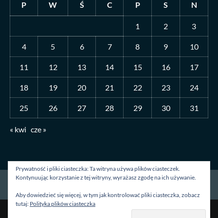
P
W
Ś
C
P
S
N
1
2
3
4
5
6
7
8
9
10
11
12
13
14
15
16
17
18
19
20
21
22
23
24
25
26
27
28
29
30
31
« kwi
cze »
Prywatność i pliki ciasteczka: Ta witryna używa plików ciasteczek.
Kontynuując korzystanie z tej witryny, wyrażasz zgodę na ich używanie.
Strona główna
O mnie
Blog
Kontakt
Aby dowiedzieć się więcej, w tym jak kontrolować pliki ciasteczka, zobacz
tutaj:
Polityka plików ciasteczka
Prawa autorskie &kopia; Wszelkie prawa zastrzeżone.
|