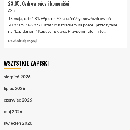
23.05. Ozdrowieńcy i komuniści
0
18 maja, dzień 81. Wpis nr 70 zakażeń/zgonów/ozdrowień
20.931/993/8.977 Ostatnio natrafiłem na półce "przeczytane"
na "Lapidarium" Kapuścińskiego. Przypomniało mi to...
Dowiedz
Dowiedz się więcej
się
więcej
o
WSZYSTKIE ZAPISKI
23.05.
Ozdrowieńcy
i
sierpień 2026
komuniści
lipiec 2026
czerwiec 2026
maj 2026
kwiecień 2026