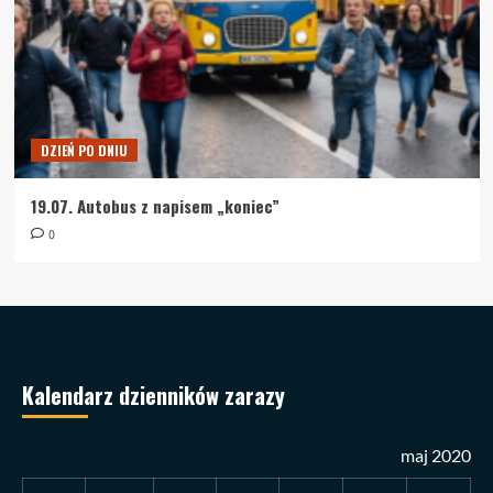
DZIEŃ PO DNIU
19.07. Autobus z napisem „koniec”
0
Kalendarz dzienników zarazy
maj 2020