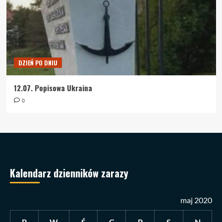
DZIEŃ PO DNIU
12.07. Popisowa Ukraina
0
Kalendarz dzienników zarazy
maj 2020
P
W
Ś
C
P
S
N