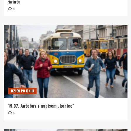
świata
0
DZIEŃ PO DNIU
19.07. Autobus z napisem „koniec”
0