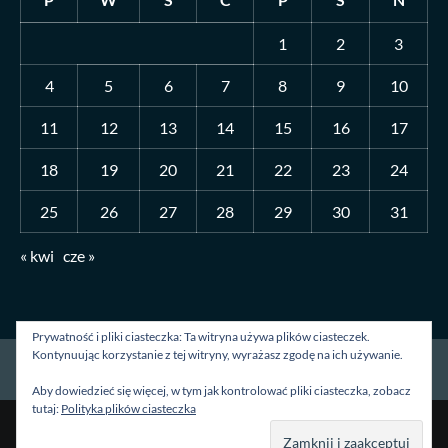
1
2
3
4
5
6
7
8
9
10
11
12
13
14
15
16
17
18
19
20
21
22
23
24
25
26
27
28
29
30
31
« kwi
cze »
Prywatność i pliki ciasteczka: Ta witryna używa plików ciasteczek.
Kontynuując korzystanie z tej witryny, wyrażasz zgodę na ich używanie.
Strona główna
O mnie
Blog
Kontakt
Aby dowiedzieć się więcej, w tym jak kontrolować pliki ciasteczka, zobacz
tutaj:
Polityka plików ciasteczka
Prawa autorskie &kopia; Wszelkie prawa zastrzeżone.
|