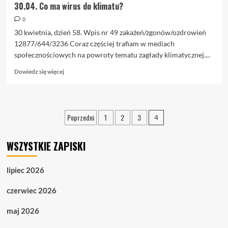
30.04. Co ma wirus do klimatu?
0
30 kwietnia, dzień 58. Wpis nr 49 zakażeń/zgonów/ozdrowień
12877/644/3236 Coraz częściej trafiam w mediach
społecznościowych na powroty tematu zagłady klimatycznej....
Dowiedz
Dowiedz się więcej
się
więcej
o
30.04.
Stronicowanie
Poprzedni
1
2
3
4
Co
wpisów
ma
wirus
WSZYSTKIE ZAPISKI
do
klimatu?
lipiec 2026
czerwiec 2026
maj 2026