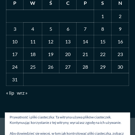
P
W
Ś
C
P
S
N
1
2
3
4
5
6
7
8
9
10
11
12
13
14
15
16
17
18
19
20
21
22
23
24
25
26
27
28
29
30
31
« lip
wrz »
Prywatność i pliki ciasteczka: Ta witryna używa plików ciasteczek.
Kontynuując korzystanie z tej witryny, wyrażasz zgodę na ich używanie.
Strona główna
O mnie
Blog
Kontakt
Aby dowiedzieć się więcej, w tym jak kontrolować pliki ciasteczka, zobacz