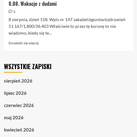
8.08. Wakacje z dudami
0
8 sierpnia, dzień 158. Wpis nr 147 zakażeń/zgonów/ozdrowień
51.167/1.800/36.403 Właściwie to przez tę koronę to nie
wiadomo, kiedy się te...
Dowiedz
Dowiedz się więcej
się
więcej
o
WSZYSTKIE ZAPISKI
8.08.
Wakacje
z
sierpień 2026
dudami
lipiec 2026
czerwiec 2026
maj 2026
kwiecień 2026