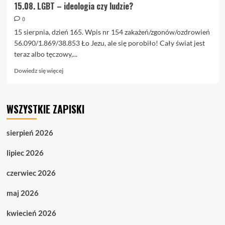
15.08. LGBT – ideologia czy ludzie?
0
15 sierpnia, dzień 165. Wpis nr 154 zakażeń/zgonów/ozdrowień
56.090/1.869/38.853 Ło Jezu, ale się porobiło! Cały świat jest
teraz albo tęczowy,...
Dowiedz
Dowiedz się więcej
się
więcej
o
WSZYSTKIE ZAPISKI
15.08.
LGBT
–
sierpień 2026
ideologia
czy
lipiec 2026
ludzie?
czerwiec 2026
maj 2026
kwiecień 2026