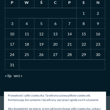
P
W
Ś
C
P
S
N
1
2
3
4
5
6
7
8
9
10
11
12
13
14
15
16
17
18
19
20
21
22
23
24
25
26
27
28
29
30
31
« lip
wrz »
Prywatność i pliki ciasteczka: Ta witryna używa plików ciasteczek.
Kontynuując korzystanie z tej witryny, wyrażasz zgodę na ich używanie.
Strona główna
O mnie
Blog
Kontakt
Aby dowiedzieć się więcej, w tym jak kontrolować pliki ciasteczka, zobacz