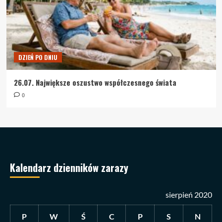
DZIEŃ PO DNIU
26.07. Największe oszustwo współczesnego świata
0
Kalendarz dzienników zarazy
sierpień 2020
P
W
Ś
C
P
S
N