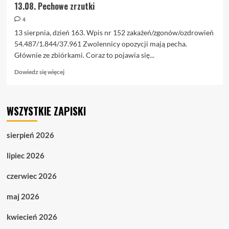
13.08. Pechowe zrzutki
4
13 sierpnia, dzień 163. Wpis nr 152 zakażeń/zgonów/ozdrowień
54.487/1.844/37.961 Zwolennicy opozycji mają pecha.
Głównie ze zbiórkami. Coraz to pojawia się...
Dowiedz
Dowiedz się więcej
się
więcej
o
WSZYSTKIE ZAPISKI
13.08.
Pechowe
zrzutki
sierpień 2026
lipiec 2026
czerwiec 2026
maj 2026
kwiecień 2026