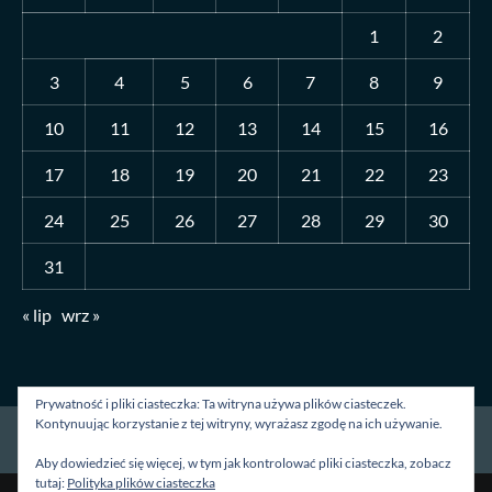
1
2
3
4
5
6
7
8
9
10
11
12
13
14
15
16
17
18
19
20
21
22
23
24
25
26
27
28
29
30
31
« lip
wrz »
Prywatność i pliki ciasteczka: Ta witryna używa plików ciasteczek.
Kontynuując korzystanie z tej witryny, wyrażasz zgodę na ich używanie.
Strona główna
O mnie
Blog
Kontakt
Aby dowiedzieć się więcej, w tym jak kontrolować pliki ciasteczka, zobacz
tutaj:
Polityka plików ciasteczka