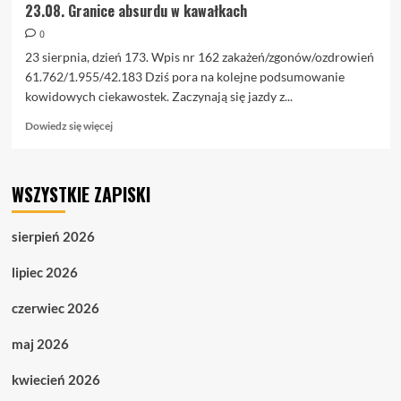
23.08. Granice absurdu w kawałkach
0
23 sierpnia, dzień 173. Wpis nr 162 zakażeń/zgonów/ozdrowień
61.762/1.955/42.183 Dziś pora na kolejne podsumowanie
kowidowych ciekawostek. Zaczynają się jazdy z...
Dowiedz
Dowiedz się więcej
się
więcej
o
WSZYSTKIE ZAPISKI
23.08.
Granice
absurdu
sierpień 2026
w
kawałkach
lipiec 2026
czerwiec 2026
maj 2026
kwiecień 2026