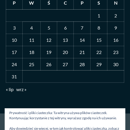
P
W
Ś
C
P
S
N
1
2
3
4
5
6
7
8
9
10
11
12
13
14
15
16
17
18
19
20
21
22
23
24
25
26
27
28
29
30
31
« lip
wrz »
Prywatność i pliki ciasteczka: Ta witryna używa plików ciasteczek.
Kontynuując korzystanie z tej witryny, wyrażasz zgodę na ich używanie.
Strona główna
O mnie
Blog
Kontakt
Aby dowiedzieć się więcej, w tym jak kontrolować pliki ciasteczka, zobacz