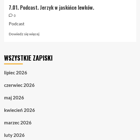
7.01. Podcast. Jerzyk w jaskińce lewków.
0
Podcast
Dowiedz
Dowiedz się więcej
się
więcej
o
WSZYSTKIE ZAPISKI
7.01.
Podcast.
Jerzyk
lipiec 2026
w
jaskińce
czerwiec 2026
lewków.
maj 2026
kwiecień 2026
marzec 2026
luty 2026