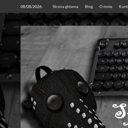
Skip
08/08/2026
Strona główna
Blog
O mnie
Kont
to
content