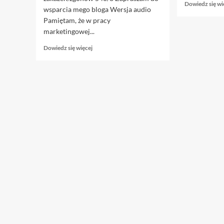
Dowiedz się wi
wsparcia mego bloga Wersja audio
Pamiętam, że w pracy
marketingowej...
Dowiedz
Dowiedz się więcej
się
więcej
o
27.01.
W
kolejce
do
kibla
globalizmu