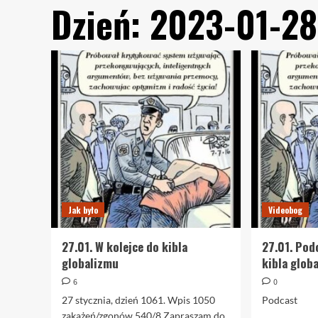
Dzień:
2023-01-28
Jak było
Videobog
27.01. W kolejce do kibla
27.01. Pod
globalizmu
kibla glob
6
0
27 stycznia, dzień 1061. Wpis 1050
Podcast
zakażeń/zgonów 540/8 Zapraszam do