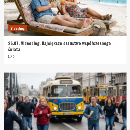
Videobog
26.07. Videoblog. Największe oszustwo współczesnego
świata
0