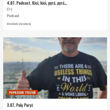
4.07. Podcast. Kici, kici, pyrć, pyrć…
0
Podcast
Dowiedz
Dowiedz się więcej
się
więcej
o
4.07.
Podcast.
Kici,
kici,
pyrć,
pyrć…
POPRZEDNI TYDZIEŃ
3.07. Palę Paryż