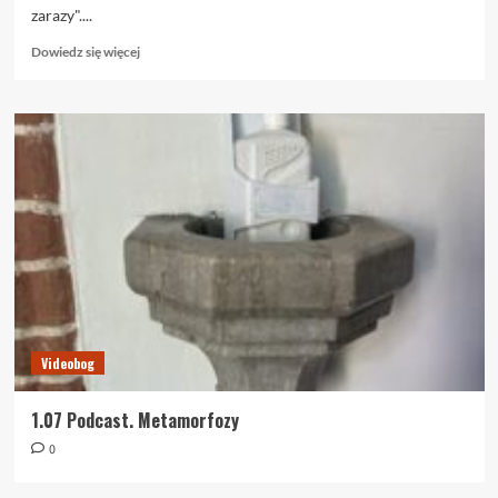
zarazy"....
Dowiedz
Dowiedz się więcej
się
więcej
o
1.07.
Metamorfozy
Videobog
1.07 Podcast. Metamorfozy
0