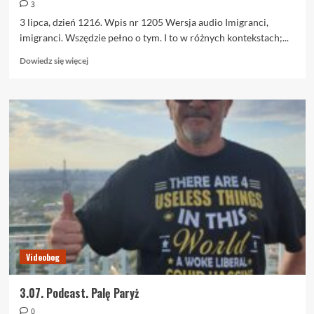
3
3 lipca, dzień 1216. Wpis nr 1205 Wersja audio Imigranci,
imigranci. Wszędzie pełno o tym. I to w różnych kontekstach;...
Dowiedz
Dowiedz się więcej
się
więcej
o
3.07.
Palę
Paryż
Videobog
3.07. Podcast. Palę Paryż
0