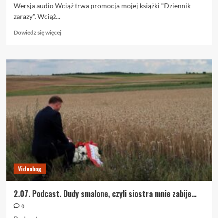
Wersja audio Wciąż trwa promocja mojej książki "Dziennik
zarazy". Wciąż...
Dowiedz
Dowiedz się więcej
się
więcej
o
2.07.
Dudy
smalone,
czyli
siostra
mnie
zabije…
Videobog
2.07. Podcast. Dudy smalone, czyli siostra mnie zabije…
0