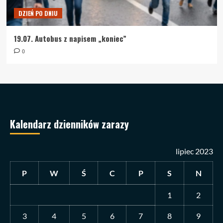
DZIEŃ PO DNIU
19.07. Autobus z napisem „koniec”
0
Kalendarz dzienników zarazy
lipiec 2023
P
W
Ś
C
P
S
N
1
2
3
4
5
6
7
8
9