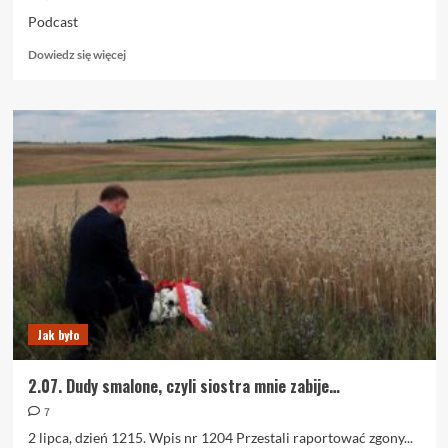
Podcast
Dowiedz
Dowiedz się więcej
się
więcej
o
3.07.
Podcast.
Palę
Paryż
Jak było
2.07. Dudy smalone, czyli siostra mnie zabije…
7
2 lipca, dzień 1215. Wpis nr 1204 Przestali raportować zgony...