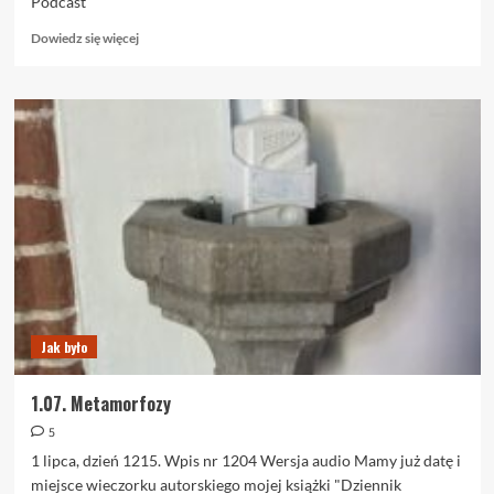
Podcast
Dowiedz
Dowiedz się więcej
się
więcej
o
2.07.
Podcast.
Dudy
smalone,
czyli
siostra
mnie
zabije…
Jak było
1.07. Metamorfozy
5
1 lipca, dzień 1215. Wpis nr 1204 Wersja audio Mamy już datę i
miejsce wieczorku autorskiego mojej książki "Dziennik