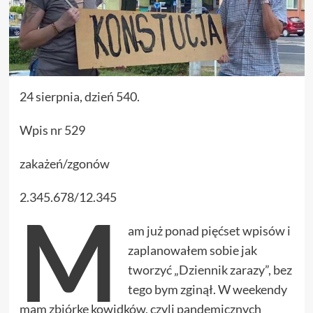
24 sierpnia, dzień 540.
Wpis nr 529
zakażeń/zgonów
2.345.678/12.345
M
am już ponad pięćset wpisów i
zaplanowałem sobie jak
tworzyć „Dziennik zarazy”, bez
tego bym zginął. W weekendy
mam zbiórkę kowidków, czyli pandemicznych