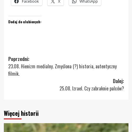
Facebook
X
WhatsApp
Dodaj do ulubionych:
Zobacz
Poprzedni:
23.08. Hienizm medialny. Zmyślona (?) historia, autentyczny
wpisy
filmik.
Dalej:
25.08. Izrael. Czy zabraknie palców?
Więcej historii