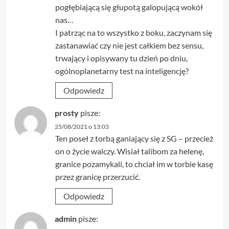
pogłębiającą się głupotą galopującą wokół
nas…
I patrząc na to wszystko z boku, zaczynam się
zastanawiać czy nie jest całkiem bez sensu,
trwający i opisywany tu dzień po dniu,
ogólnoplanetarny test na inteligencję?
Odpowiedz
prosty
pisze:
25/08/2021 o 13:03
Ten poseł z torbą ganiający się z SG – przecież
on o życie walczy. Wisiał talibom za helenę,
granice pozamykali, to chciał im w torbie kasę
przez granicę przerzucić.
Odpowiedz
admin
pisze: