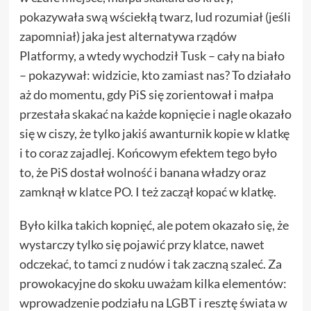
pokazywała swą wściekłą twarz, lud rozumiał (jeśli
zapomniał) jaka jest alternatywa rządów
Platformy, a wtedy wychodził Tusk – cały na biało
– pokazywał: widzicie, kto zamiast nas? To działało
aż do momentu, gdy PiS się zorientował i małpa
przestała skakać na każde kopnięcie i nagle okazało
się w ciszy, że tylko jakiś awanturnik kopie w klatkę
i to coraz zajadlej. Końcowym efektem tego było
to, że PiS dostał wolność i banana władzy oraz
zamknął w klatce PO. I też zaczął kopać w klatkę.
Było kilka takich kopnięć, ale potem okazało się, że
wystarczy tylko się pojawić przy klatce, nawet
odczekać, to tamci z nudów i tak zaczną szaleć. Za
prowokacyjne do skoku uważam kilka elementów:
wprowadzenie podziału na LGBT i resztę świata
w