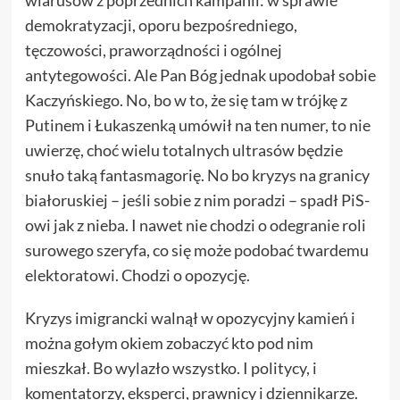
demokratyzacji, oporu bezpośredniego,
tęczowości, praworządności i ogólnej
antytegowości. Ale Pan Bóg jednak upodobał sobie
Kaczyńskiego. No, bo w to, że się tam w trójkę z
Putinem i Łukaszenką umówił na ten numer, to nie
uwierzę, choć wielu totalnych ultrasów będzie
snuło taką fantasmagorię. No bo kryzys na granicy
białoruskiej – jeśli sobie z nim poradzi – spadł PiS-
owi jak z nieba. I nawet nie chodzi o odegranie roli
surowego szeryfa, co się może podobać twardemu
elektoratowi. Chodzi o opozycję.
Kryzys imigrancki walnął w opozycyjny kamień i
można gołym okiem zobaczyć kto pod nim
mieszkał. Bo wylazło wszystko. I politycy, i
komentatorzy, eksperci, prawnicy i dziennikarze.