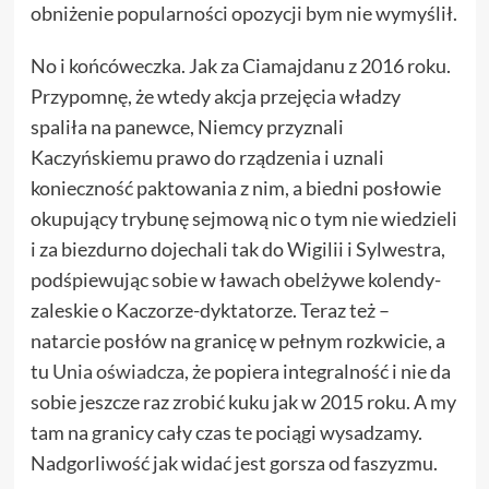
obniżenie popularności opozycji bym nie wymyślił.
No i końcóweczka. Jak za Ciamajdanu z 2016 roku.
Przypomnę, że wtedy akcja przejęcia władzy
spaliła na panewce, Niemcy przyznali
Kaczyńskiemu prawo do rządzenia i uznali
konieczność paktowania z nim, a biedni posłowie
okupujący trybunę sejmową nic o tym nie wiedzieli
i za biezdurno dojechali tak do Wigilii i Sylwestra,
podśpiewując sobie w ławach obelżywe kolendy-
zaleskie o Kaczorze-dyktatorze. Teraz też –
natarcie posłów na granicę w pełnym rozkwicie, a
tu
Unia oświadcza
, że popiera integralność i nie da
sobie jeszcze raz zrobić kuku jak w 2015 roku. A my
tam na granicy cały czas te pociągi wysadzamy.
Nadgorliwość jak widać jest gorsza od faszyzmu.