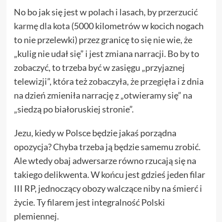
No bo jak się jest w polach i lasach, by przerzucić
karmę dla kota
(5000 kilometrów w kocich nogach
to nie przelewki) przez granicę to się nie wie, że
„kulig nie udał się” i jest zmiana narracji. Bo by to
zobaczyć, to trzeba być w zasięgu „przyjaznej
telewizji”, która też
zobaczyła, że przegięła
i z dnia
na dzień zmieniła narrację z „otwieramy się” na
„siedzą po białoruskiej stronie”.
Jezu, kiedy w Polsce będzie jakaś porządna
opozycja? Chyba trzeba ją będzie samemu zrobić.
Ale wtedy obaj adwersarze równo rzucają się na
takiego delikwenta. W końcu jest gdzieś jeden filar
III RP, jednoczący obozy walczące niby na śmierć i
życie. Ty filarem jest integralność Polski
plemiennej.