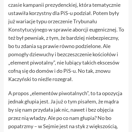
czasie kampanii prezydenckiej
, która tematycznie
ustawiła korzystny dla PiS-u podział. Potem były
już wariacje typu
orzeczenie Trybunału
Konstytucyjnego
w sprawie aborcji eugenicznej. To
też był pewniak, z tym, że bardziej niebezpieczny,
bo tu zdania są prawie równo podzielone. Ale
pomogły dziewuchy
i bezczeszczenie kościołów i
„element piwotalny”, nie lubiący takich ekscesów
cofną się do domów i do PiS-u. No tak, znowu
Kaczyński to nieźle rozegrał.
A propos „elementów piwotalnych”, to ta opozycja
jednak głupia jest. Ja
już o tym pisałem
, że mądra
by się nam przydała jak nic, nawet i bez objęcia
przez nią władzy. Ale po co nam głupia? No bo
popatrzmy – w Sejmie jest na styk z większością,