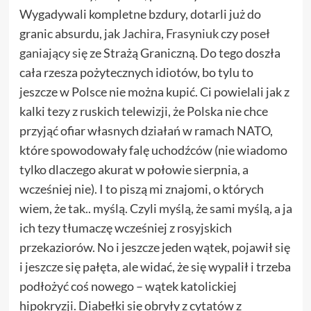
Wygadywali kompletne bzdury, dotarli już do
granic absurdu, jak
Jachira
,
Frasyniuk
czy
poseł
ganiający się
ze Strażą Graniczną. Do tego doszła
cała rzesza pożytecznych idiotów, bo tylu to
jeszcze w Polsce nie można kupić. Ci powielali jak z
kalki tezy z ruskich telewizji, że Polska nie chce
przyjąć ofiar własnych działań w ramach NATO,
które spowodowały falę uchodźców (nie wiadomo
tylko dlaczego akurat w połowie sierpnia, a
wcześniej nie). I to piszą mi znajomi, o których
wiem, że tak.. myślą. Czyli myślą, że sami myślą, a ja
ich tezy tłumaczę wcześniej z rosyjskich
przekaziorów. No i jeszcze jeden wątek, pojawił się
i jeszcze się pałęta, ale widać, że się wypalił i trzeba
podłożyć coś nowego – wątek katolickiej
hipokryzji. Diabełki się obryły z cytatów z