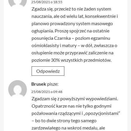
25/08/2021 o 18:55
Zgadza się, przecież to nie żaden system
nauczania, ale od wielu lat, konsekwentnie i
planowo prowadzony system masowego
ogłupiania. Proszę spojrzeć na ostatnie
posunięcia Czarnka – poziom egzaminu
ośmioklasisty i matury – w dół, zwłaszcza o
osłupienie może przyprawić zaliczenie na
poziomie 30% wszystkich przedmiotów.
Odpowiedz
Brusek
pisze:
25/08/2021 o 09:48
Zgadzam się z powyższymi wypowiedziami.
Opatrzność karze nas nie tylko godnymi
pożałowania rządzącymi i „opozycjonistami”
– bo to dwie strony tego samego
zardzewiałego na wskroś medalu, ale