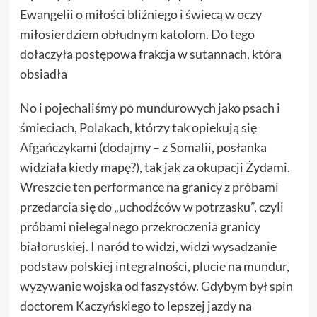
Ewangelii o miłości bliźniego i świecą w oczy
miłosierdziem obłudnym katolom. Do tego
dołaczyła postępowa frakcja w sutannach, która
obsiadła
No i pojechaliśmy po mundurowych jako psach i
śmieciach, Polakach, którzy tak opiekują się
Afgańczykami (dodajmy – z Somalii, posłanka
widziała kiedy mapę?), tak jak za okupacji Żydami.
Wreszcie ten performance na granicy z próbami
przedarcia się do „uchodźców w potrzasku”, czyli
próbami nielegalnego przekroczenia granicy
białoruskiej. I naród to widzi, widzi wysadzanie
podstaw polskiej integralności, plucie na mundur,
wyzywanie wojska od faszystów. Gdybym był spin
doctorem Kaczyńskiego to lepszej jazdy na