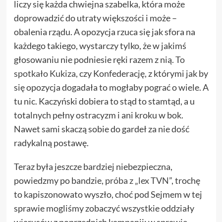
liczy się każda chwiejna szabelka, która może
doprowadzić do utraty większości i może –
obalenia rządu. A opozycja rzuca się jak sfora na
każdego takiego, wystarczy tylko, że w jakimś
głosowaniu nie podniesie ręki razem z nią.
To
spotkało Kukiza
, czy Konfederację, z którymi jak by
się opozycja dogadała to mogłaby pograć o wiele. A
tu nic. Kaczyński dobiera to stąd to stamtąd, a u
totalnych pełny ostracyzm i ani kroku w bok.
Nawet sami skaczą sobie do gardeł za nie dość
radykalną postawę.
Teraz była jeszcze bardziej niebezpieczna,
powiedzmy po bandzie,
próba z „lex TVN
”, trochę
to kapiszonowato wyszło, choć pod Sejmem w tej
sprawie mogliśmy zobaczyć wszystkie oddziały
wiarusów z poprzednich kampanii: w sprawie