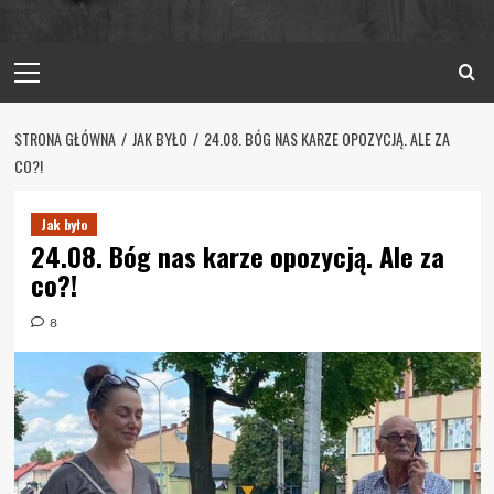
Primary
Menu
STRONA GŁÓWNA
JAK BYŁO
24.08. BÓG NAS KARZE OPOZYCJĄ. ALE ZA
CO?!
Jak było
24.08. Bóg nas karze opozycją. Ale za
co?!
8