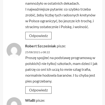
namnożyło w ostatnich dekadach.
I najważniejsze pytanie: co szybko trzeba
zrobić, żeby liczbę tych radosnych kretynów
w Polsce ograniczyć, bo jeszcze ich trochę, i
stracimy ostatecznie i Polskę, i wolność.
Odpowiedz
Robert Szcześniak
pisze:
25/08/2021 o 08:22
Proszę spojżeć na podstawę programową w
polskich(i nie tylko) szkołach, mam dzieci i jak
patrzę co oni ich uczą to mnie szlag trafia,
normalnie hodowla baranów. I tu chyba jest
pies pogrzebany.
Odpowiedz
WlaBi
pisze: