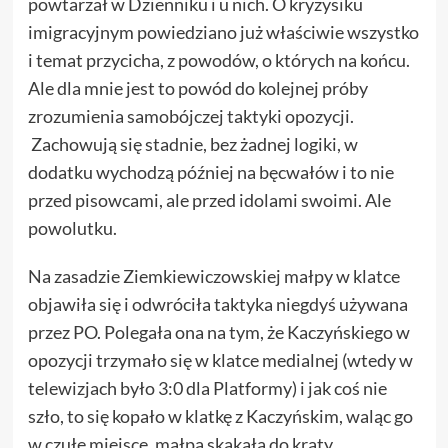
powtarzał w Dzienniku i u nich. O kryzysiku
imigracyjnym powiedziano już właściwie wszystko
i temat przycicha, z powodów, o których na końcu.
Ale dla mnie jest to powód do kolejnej próby
zrozumienia samobójczej taktyki opozycji.
Zachowują się stadnie, bez żadnej logiki, w
dodatku wychodzą później na bęcwałów i to nie
przed pisowcami, ale przed idolami swoimi. Ale
powolutku.
Na zasadzie Ziemkiewiczowskiej małpy w klatce
objawiła się i odwróciła taktyka niegdyś używana
przez PO. Polegała ona na tym, że Kaczyńskiego w
opozycji trzymało się w klatce medialnej (wtedy w
telewizjach było 3:0 dla Platformy) i jak coś nie
szło, to się kopało w klatkę z Kaczyńskim, waląc go
w czułe miejsce, małpa skakała do kraty,