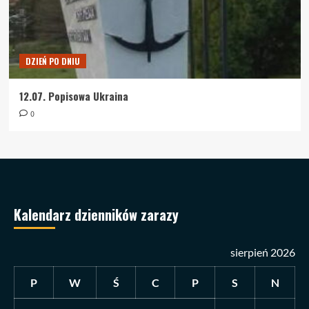
DZIEŃ PO DNIU
12.07. Popisowa Ukraina
0
Kalendarz dzienników zarazy
sierpień 2026
P
W
Ś
C
P
S
N