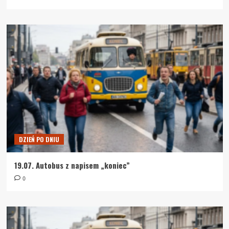
DZIEŃ PO DNIU
19.07. Autobus z napisem „koniec”
0